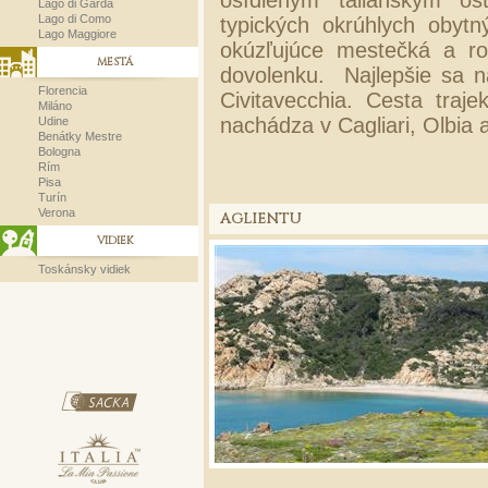
osídleným talianskym os
Lago di Garda
Lago di Como
typických okrúhlych obyt
Lago Maggiore
okúzľujúce mestečká a ro
MESTÁ
dovolenku. Najlepšie sa n
Florencia
Civitavecchia. Cesta traje
Miláno
nachádza v Cagliari, Olbia 
Udine
Benátky Mestre
Bologna
Rím
Pisa
Turín
Verona
AGLIENTU
VIDIEK
Toskánsky vidiek