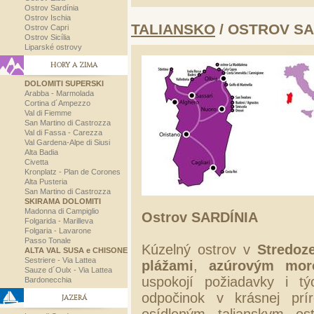
Ostrov Sardínia
Ostrov Ischia
TALIANSKO
/ OSTROV SA
Ostrov Capri
Ostrov Sicília
Liparské ostrovy
HORY A ZIMA
DOLOMITI SUPERSKI
Arabba - Marmolada
Cortina d´Ampezzo
Val di Fiemme
San Martino di Castrozza
Val di Fassa - Carezza
Val Gardena-Alpe di Siusi
Alta Badia
Civetta
Kronplatz - Plan de Corones
Alta Pusteria
San Martino di Castrozza
SKIRAMA DOLOMITI
Madonna di Campiglio
Ostrov SARDÍNIA
Folgarida - Marilleva
Folgaria - Lavarone
Passo Tonale
Kúzelný ostrov v
Stredo
ALTA VAL SUSA e CHISONE
Sestriere - Via Lattea
plážami
,
azúrovým mor
Sauze d´Oulx - Via Lattea
uspokojí požiadavky i tý
Bardonecchia
odpočinok v krásnej prí
JAZERÁ