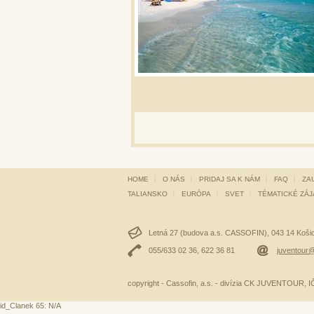
HOME
O NÁS
PRIDAJ SA K NÁM
FAQ
ZA
TALIANSKO
EURÓPA
SVET
TÉMATICKÉ ZÁ
Letná 27 (budova a.s. CASSOFIN), 043 14 Košice
055/633 02 36, 622 36 81
juventour@
copyright - Cassofin, a.s. - divízia CK JUVENTOUR,
id_Clanek 65: N/A