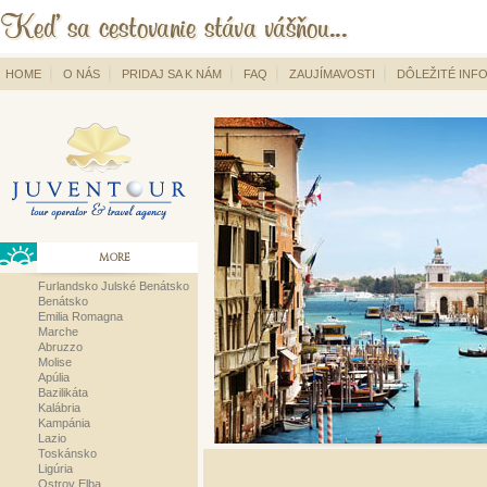
HOME
O NÁS
PRIDAJ SA K NÁM
FAQ
ZAUJÍMAVOSTI
DÔLEŽITÉ INF
MORE
Furlandsko Julské Benátsko
Benátsko
Emilia Romagna
Marche
Abruzzo
Molise
Apúlia
Bazilikáta
Kalábria
Kampánia
Lazio
Toskánsko
Ligúria
Ostrov Elba