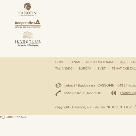
HOME
O NÁS
PRIDAJ SA K NÁM
FAQ
ZA
TALIANSKO
EURÓPA
SVET
TÉMATICKÉ ZÁ
Letná 27 (budova a.s. CASSOFIN), 043 14 Košice
055/633 02 36, 622 36 81
juventour@
copyright - Cassofin, a.s. - divízia CK JUVENTOUR,
id_Clanek 65: N/A