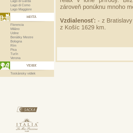
relax v lone prírody. B
Lago di Garda
Lago di Como
zároveň ponúknu mnoho mož
Lago Maggiore
MESTÁ
Vzdialenosť:
- z Bratislav
Florencia
z Košíc 1629 km.
Miláno
Udine
Benátky Mestre
Bologna
Rím
Pisa
Turín
Verona
VIDIEK
Toskánsky vidiek