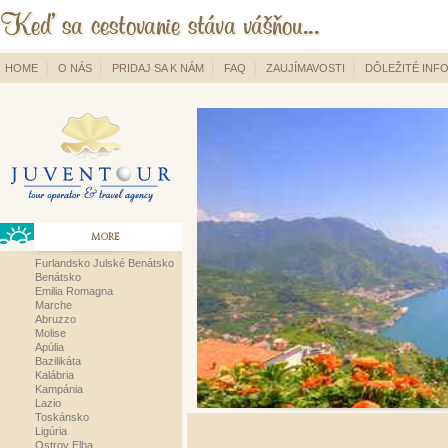
HOME
O NÁS
PRIDAJ SA K NÁM
FAQ
ZAUJÍMAVOSTI
DÔLEŽITÉ INF
MORE
Furlandsko Julské Benátsko
Benátsko
Emilia Romagna
Marche
Abruzzo
Molise
Apúlia
Bazilikáta
Kalábria
Kampánia
Lazio
Toskánsko
Ligúria
Ostrov Elba