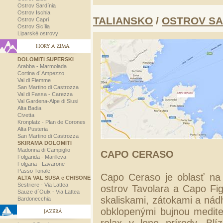
Ostrov Sardínia
Ostrov Ischia
TALIANSKO
/
OSTROV SA
Ostrov Capri
Ostrov Sicília
Liparské ostrovy
HORY A ZIMA
DOLOMITI SUPERSKI
Arabba - Marmolada
Cortina d´Ampezzo
Val di Fiemme
San Martino di Castrozza
Val di Fassa - Carezza
Val Gardena-Alpe di Siusi
Alta Badia
Civetta
Kronplatz - Plan de Corones
Alta Pusteria
San Martino di Castrozza
SKIRAMA DOLOMITI
Madonna di Campiglio
CAPO CERASO
Folgarida - Marilleva
Folgaria - Lavarone
Passo Tonale
Capo Ceraso je oblasť na
ALTA VAL SUSA e CHISONE
Sestriere - Via Lattea
ostrov Tavolara a Capo Fig
Sauze d´Oulx - Via Lattea
skaliskami, zátokami a ná
Bardonecchia
obklopenými bujnou medit
JAZERÁ