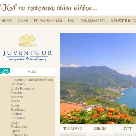
HOME
O NÁS
PRIDAJ SA K NÁM
FAQ
ZAUJÍMAVOSTI
DÔLEŽITÉ INF
MORE
Furlandsko Julské Benátsko
Benátsko
Emilia Romagna
Marche
Abruzzo
Molise
Apúlia
Bazilikáta
Kalábria
Kampánia
Lazio
Toskánsko
TALIANSKO
EURÓPA
SVET
Ligúria
Ostrov Elba