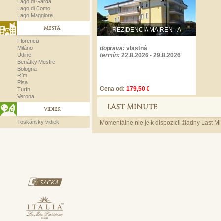
Lago di Garda
Lago di Como
Lago Maggiore
MESTÁ
REZIDENCIA MAIREN - A
Florencia
Miláno
doprava:
vlastná
Udine
termín:
22.8.
2026 -
29.8.
2026
Benátky Mestre
Bologna
Rím
Pisa
Cena od:
179,50 €
Turín
Verona
LAST MINUTE
VIDIEK
Toskánsky vidiek
Momentálne nie je k dispozícii žiadny Last Mi