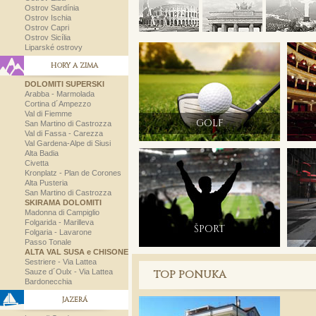
Ostrov Sardínia
Ostrov Ischia
Ostrov Capri
Ostrov Sicília
Liparské ostrovy
HORY A ZIMA
DOLOMITI SUPERSKI
Arabba - Marmolada
Cortina d´Ampezzo
Val di Fiemme
GOLF
San Martino di Castrozza
Val di Fassa - Carezza
Val Gardena-Alpe di Siusi
Alta Badia
Civetta
Kronplatz - Plan de Corones
Alta Pusteria
San Martino di Castrozza
SKIRAMA DOLOMITI
Madonna di Campiglio
Folgarida - Marilleva
ŠPORT
Folgaria - Lavarone
Passo Tonale
ALTA VAL SUSA e CHISONE
Sestriere - Via Lattea
Sauze d´Oulx - Via Lattea
TOP PONUKA
Bardonecchia
JAZERÁ