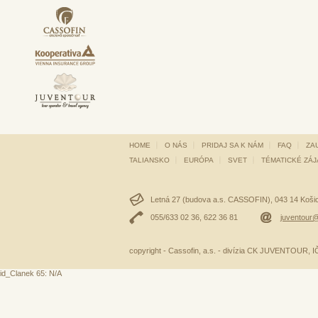
HOME
O NÁS
PRIDAJ SA K NÁM
FAQ
ZA
TALIANSKO
EURÓPA
SVET
TÉMATICKÉ ZÁ
Letná 27 (budova a.s. CASSOFIN), 043 14 Košice
055/633 02 36, 622 36 81
juventour@
copyright - Cassofin, a.s. - divízia CK JUVENTOUR,
id_Clanek 65: N/A