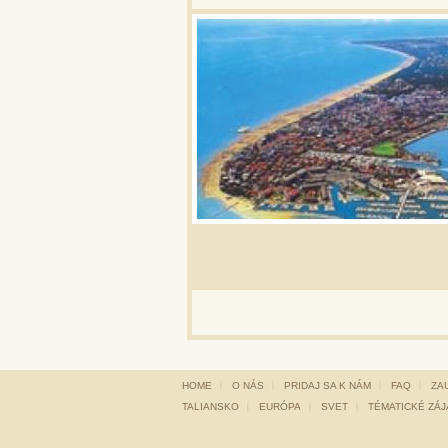
HOME
O NÁS
PRIDAJ SA K NÁM
FAQ
ZA
TALIANSKO
EURÓPA
SVET
TÉMATICKÉ ZÁ