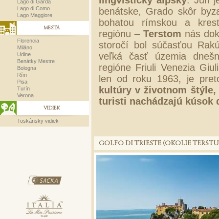
lingvisticky alpský
. Juh j
Lago di Garda
Lago di Como
benátske, Grado skôr byza
Lago Maggiore
bohatou rímskou a kres
MESTÁ
regiónu –
Terstom
nás doko
Florencia
storočí bol súčasťou Rak
Miláno
veľká časť územia dnešné
Udine
Benátky Mestre
regióne Friuli Venezia Giu
Bologna
Rím
len od roku 1963, je pret
Pisa
kultúry v životnom štýle,
Turín
Verona
turisti nachádzajú kúsok
VIDIEK
Toskánsky vidiek
GOLFO DI TRIESTE (OKOLIE TERSTU