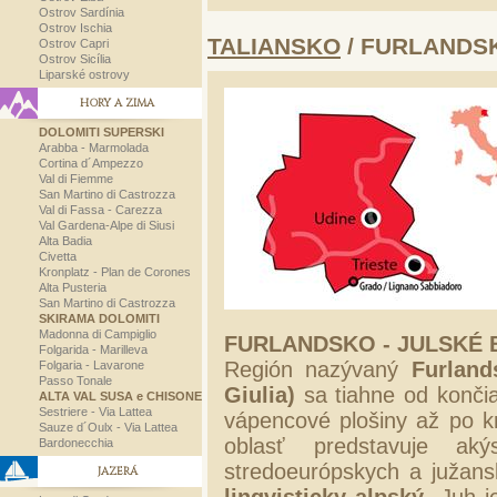
Ostrov Sardínia
Ostrov Ischia
TALIANSKO
/ FURLANDS
Ostrov Capri
Ostrov Sicília
Liparské ostrovy
HORY A ZIMA
DOLOMITI SUPERSKI
Arabba - Marmolada
Cortina d´Ampezzo
Val di Fiemme
San Martino di Castrozza
Val di Fassa - Carezza
Val Gardena-Alpe di Siusi
Alta Badia
Civetta
Kronplatz - Plan de Corones
Alta Pusteria
San Martino di Castrozza
SKIRAMA DOLOMITI
Madonna di Campiglio
FURLANDSKO - JULSKÉ
Folgarida - Marilleva
Región nazývaný
Furland
Folgaria - Lavarone
Passo Tonale
Giulia)
sa tiahne od konči
ALTA VAL SUSA e CHISONE
Sestriere - Via Lattea
vápencové plošiny až po k
Sauze d´Oulx - Via Lattea
oblasť predstavuje ak
Bardonecchia
stredoeurópskych a južans
JAZERÁ