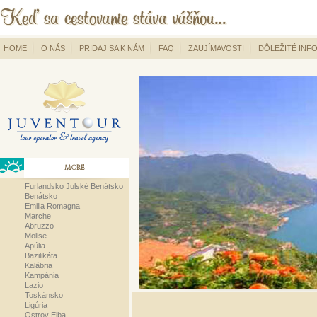
HOME
O NÁS
PRIDAJ SA K NÁM
FAQ
ZAUJÍMAVOSTI
DÔLEŽITÉ INF
MORE
Furlandsko Julské Benátsko
Benátsko
Emilia Romagna
Marche
Abruzzo
Molise
Apúlia
Bazilikáta
Kalábria
Kampánia
Lazio
Toskánsko
Ligúria
Ostrov Elba