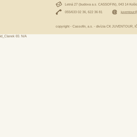
Letná 27 (budova a.s. CASSOFIN), 043 14 Košice
055/633 02 36, 622 36 81
juventour@
copyright - Cassofin, a.s. - divízia CK JUVENTOUR,
id_Clanek 65: N/A