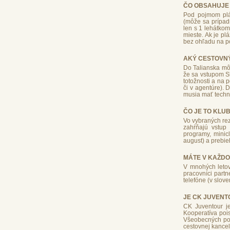
ČO OBSAHUJE 
Pod pojmom pláž
(môže sa prípadn
len s 1 lehátkom
mieste. Ak je pl
bez ohľadu na p
AKÝ CESTOVN
Do Talianska mô
že sa vstupom Sl
totožnosti a na 
či v agentúre). 
musia mať techni
ČO JE TO KLU
Vo vybraných rez
zahŕňajú vstup 
programy, minic
august) a prebie
MÁTE V KAŽDO
V mnohých letov
pracovníci partn
telefóne (v slov
JE CK JUVENT
CK Juventour je
Kooperatíva poi
Všeobecných pois
cestovnej kance