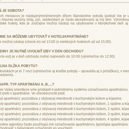
 JE SOBOTA?
ých mesiacov je nástupným/výmenným dňom štandardne sobota (pokiaľ nie je u
hlavnej sezóny (máj, jún, september) je často akceptovaný aj iný den. Výnimkou 
tské hotely, kde je zvyčajne možný nástup na ubytovanie v ktorýkoľvek deň aj
INE SA MÔŽEME UBYTOVAŤ V HOTELI/APARTMÁNE?
e možný nástup (check-in) od 13:00 (v niektorých hoteloch až od 15:00).
DINY JE NUTNÉ UVOĽNIŤ IZBY V DEN ODCHODU?
eck-out) je v deň odchodu nutné najneskôr do 10:00 (výnimočne do 12:00)
ÁLNA DLŽKA POBYTU?
oviskách je to 7 nocí (výnimočne aj kratšie pobyty – spravidla aj s prirážkou), v m
medzenia.
PR. TYP APARTMÁNU A, B, ...?
ie Vašej orientácie sme pristúpili k jednotnému systému označovania apartmánov
 izieb v apartmáne. Vo všeobecnosti platí:
ový apartmán): pozostáva z obývacej miestnosti s kuchynským kútom a kúpelne.
ový apartmán): pozostáva z obývacej miestnosti s kuchynským kútom, 1 spálne a kú
ový apartmán): pozostáva z obývacej miestnosti s kuchynským kútom, 2 spálni, kúpe
ový apartmán): pozostáva z obývacej miestnosti s kuchynským kútom, 3 spálni, kúpe
ový apartmán): pozostáva z obývacej miestnosti s kuchynským kútom, 4 spálni, kúpe
estne agentúry často používajú iné označovanie apartmánov, typológia apartmánu 
zhodovať s talianskym označením vo voucheri).