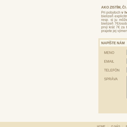
AKO ZISTÍM, Č
Pri pobytoch
v ho
bielizeň explici
resp. si ju mô
bielizeň 7€/oso
prvý krát 7€ za 
prajete jej výmen
NAPÍŠTE NÁM
MENO
EMAIL
TELEFÓN
SPRÁVA
HOME
O NÁS