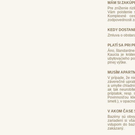
MÁM SI ZAKÚP
Pre zníženie ri
Vám poistenie s
Komplexné cest
zodpovednosti za
KEDY DOSTANE
Zmluva o obstara
PLATÍ SA PRI
Áno, štandardne 
Kaucia je krát
ubytovacieho po
plnej výške.
MUSÍM APART
V prípade, že ni
záverečné uprato
a umytie chladn
ak tak neurobít
príplatok, resp.
Povinnosťou kli
smeti.), v opacn
V AKOM ČASE 
Bazény sú obvyk
zariadení si vš
vstupom do bazé
zakázaný.