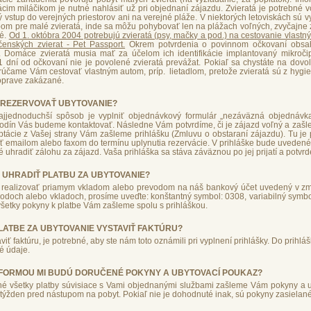
cim miláčikom je nutné nahlásiť už pri objednaní zájazdu. Zvieratá je potrebné v
vstup do verejných priestorov ani na verejné pláže. V niektorých letoviskách sú 
om pre malé zvieratá, inde sa môžu pohybovať len na plážach voľných, zvyčajne 
né.
Od 1. októbra 2004 potrebujú zvieratá (psy, mačky a pod.) na cestovanie vlastn
čenských zvierat - Pet Passport.
Okrem potvrdenia o povinnom očkovaní obsah
ťa. Domáce zvieratá musia mať za účelom ich identifikácie implantovaný mikroči
11 dní od očkovaní nie je povolené zvieratá prevážat. Pokiaľ sa chystáte na dov
rúčame Vám cestovať vlastným autom, príp. lietadlom, pretože zvieratá sú z hygi
oprave zakázané.
 REZERVOVAŤ UBYTOVANIE?
najjednoduchší spôsob je vyplniť objednávkový formulár „nezáväzná objednáv
odín Vás budeme kontaktovať. Následne Vám potvrdíme, či je zájazd voľný a zašl
ptácie z Vašej strany Vám zašleme prihlášku (Zmluvu o obstaraní zájazdu). Tu je 
ť emailom alebo faxom do termínu uplynutia rezervácie. V prihláške bude uvedené
é uhradiť zálohu za zájazd. Vaša prihláška sa stáva záväznou po jej prijatí a potvrd
 UHRADIŤ PLATBU ZA UBYTOVANIE?
 realizovať priamym vkladom alebo prevodom na náš bankový účet uvedený v zm
vodoch alebo vkladoch, prosíme uveďte: konštantný symbol: 0308, variabilný symbol:
 všetky pokyny k platbe Vám zašleme spolu s prihláškou.
PLATBE ZA UBYTOVANIE VYSTAVIŤ FAKTÚRU?
aviť faktúru, je potrebné, aby ste nám toto oznámili pri vyplnení prihlášky. Do prihl
é údaje.
FORMOU MI BUDÚ DORUČENÉ POKYNY A UBYTOVACÍ POUKAZ?
é všetky platby súvisiace s Vami objednanými službami zašleme Vám pokyny a 
týžden pred nástupom na pobyt. Pokiaľ nie je dohodnuté inak, sú pokyny zasielan