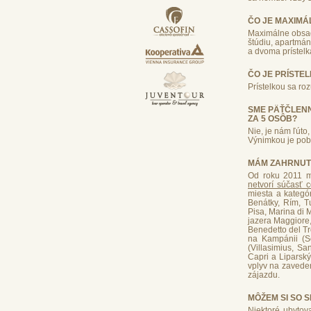
ČO JE MAXIMÁ
Maximálne obsad
štúdiu, apartmán
a dvoma prístelk
ČO JE PRÍSTE
Prístelkou sa ro
SME PÄŤČLENN
ZA 5 OSÔB?
Nie, je nám ľúto
Výnimkou je pobyt
MÁM ZAHRNUT
Od roku 2011 ma
netvorí súčasť 
miesta a kategó
Benátky, Rím, Tu
Pisa, Marina di 
jazera Maggiore,
Benedetto del Tro
na Kampánii (So
(Villasimius, Sa
Capri a Liparský
vplyv na zaveden
zájazdu.
MÔŽEM SI SO 
Niektoré ubytova