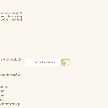
vedené inak). V
sú hotely vyššej
 počas najvyššej
estských hoteloch
ONLINE PODPORA
, kde
písmená A -
pelne.
lne.
lne.
lne.
v tomto katalógu