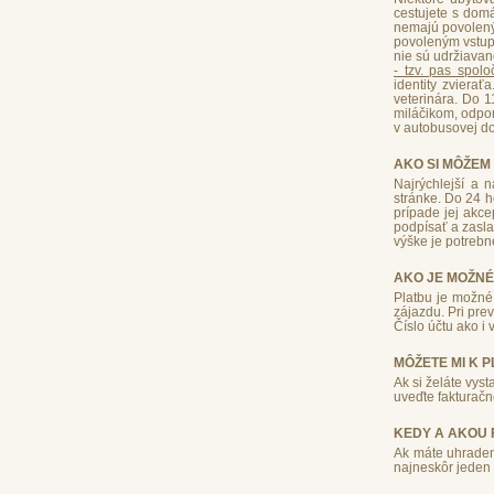
cestujete s domá
nemajú povolený 
povoleným vstup
nie sú udržiava
- tzv. pas spolo
identity zviera
veterinára. Do 
miláčikom, odpo
v autobusovej d
AKO SI MÔŽEM
Najrýchlejší a 
stránke. Do 24 h
prípade jej akce
podpísať a zasla
výške je potrebn
AKO JE MOŽNÉ
Platbu je možné
zájazdu. Pri pre
Číslo účtu ako i
MÔŽETE MI K 
Ak si želáte vyst
uveďte fakturačn
KEDY A AKOU 
Ak máte uhraden
najneskôr jeden 