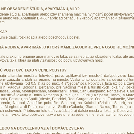
LNE OBSADENIE ŠTÚDIA, APARTMÁNU, VILY?
enie štúdia, apartmánu alebo izby znamená maximálny možný počet ubytovanýc
e alebo vile. Apartmán B 4-6, napríklad označuje 2-izbový apartmán so 4 základný
ami.
LKA?
zumie gauč, rozkladacia alebo poschodová postel.
Á RODINA, APARTMÁN, O KTORÝ MÁME ZÁUJEM JE PRE 6 OSÔB, JE MOŽNÉ
, ale prax pri prenájme apartmánov je taká, že sa neplatí za obsadené lôžka, ale ap
ová taxa, ktorá sa platí v závislosti od počtu ubytovaných hostí.
Ú POBYTOVÚ TAXU V CENE POBYTU?
jú talianske mestá a letoviská právo aplikovat tzv. mestskú daň/pobytovú tax
ceny zájazdu a platí sa priamo na mieste.
Výška tohto poplatku sa odvíja od turis
rie ubytovania (od 0,5 € až po max. 4 €/osoba/noc). Pobytová taxa už bola za
rín, Padova, Bologna, Bergamo, pre vačšinu miest a turistických lokalít v Tosk
Massa, Siena, Montepulciano, Montecatini Terme, San Gimignano, Pontasieve, Cale
 turistické lokality v Emilia Romagna (Rimini), na Ligúrii (La Spezia, Janov), v Ma
nto, Pesaro), na Apúlii (Vieste, Peschici, Rodi Garganico, Ostuni, Fontanelle, Albe
rento, Neapol, Amalfské pobrežie, Salerno), na Kalábrii (Briatico, Sibari), na 
nta Margherita di Pula), na ostrove Sicília (Catania, Giardini Naxos, Terrasini) a
ch ostrovoch. Priebežne túto daň zavádzajú aj dalšie mestá a lokality. Cestovn
ie ani výšku tejto pobytovej taxy a preto jej zavedenie nie je uznatelným dôvodo
SEBOU NA DOVOLENKU VZIAŤ DOMÁCE ZVIERA?
cie zariadenia povoľujú pobyt malých zvierat (na vyžiadanie, za poplatok). Inf