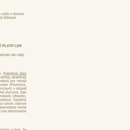
h osôb v danom
mi lôžkami
 PLATIT LEN
artmán ako taký.
u.
Pobytová taxa
tickej atraktivity
vedená pre mestá
ánsku (Florencia,
nzavo), v oblasti
rche (Ancona, San
robello, Otranto),
ostrove Sardínia
 na celom ostrove
á kancelária nemá
m pre stornovanie
ormáciu o tom, že