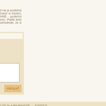
aľ nie je posteľná
niesť si vlastnú,
ANIE - posteľná
nu. Platíte teda
rozhodnete, že si
 ITALIA LA MIA PASSIONE
KONTAKTY