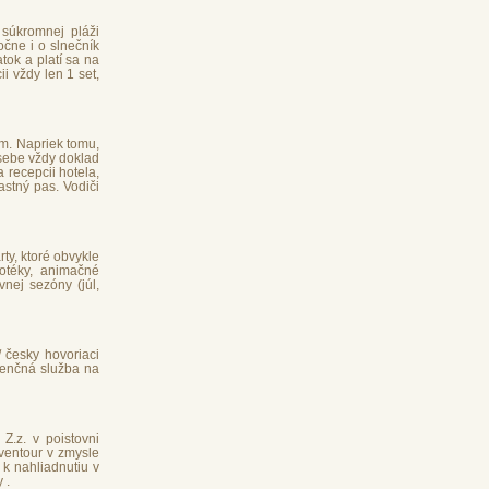
 súkromnej pláži
očne i o slnečník
tok a platí sa na
i vždy len 1 set,
m. Napriek tomu,
 sebe vždy doklad
 recepcii hotela,
astný pas. Vodiči
ty, ktoré obvykle
kotéky, animačné
nej sezóny (júl,
 česky hovoriaci
stenčná služba na
Z.z. v poistovni
ventour v zmysle
 k nahliadnutiu v
y
.