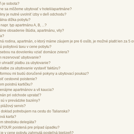
 je sobota?
ine sa môžeme ubytovať v hoteli/apartmáne?
diny je nutné uvolniť izby v deň odchodu?
álna dlžka pobytu?
apr. typ apartmánu A, B, ...?
lne obsadenie štúdia, apartmánu, vily?
ka?
á rodina, apartmán, o ktorý máme záujem je pre 6 osôb, je možné platit len za 5 
ú pobytovú taxu v cene pobytu?
 sebou na dovolenku vziať domáce zviera?
m rezervovať ubytovanie?
 uhradiť platbu za ubytovanie?
latbe za ubytovanie vystaviť faktúru?
 formou mi budú doručené pokyny a ubytovací poukaz?
iť cestovné poistenie?
m poistnú kartičku?
prenájme apartmánov a víl kaucia?
mán pri odchode upratať?
 sú v prevádzke bazény?
plážový servis?
 doklad potrebujem na cestu do Talianska?
ová karta?
m stredisku delegáta?
TOUR poistená pre prípad úpadku?
i je v cene pobytu zahrnutá posteľná bielizeň?