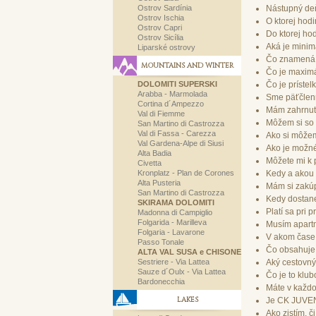
Ostrov Sardínia
Nástupný deň
Ostrov Ischia
O ktorej hod
Ostrov Capri
Do ktorej ho
Ostrov Sicília
Aká je minim
Liparské ostrovy
Čo znamená n
MOUNTAINS AND WINTER
Čo je maximá
DOLOMITI SUPERSKI
Čo je prístel
Arabba - Marmolada
Sme päťčlenn
Cortina d´Ampezzo
Mám zahrnut
Val di Fiemme
Môžem si so
San Martino di Castrozza
Val di Fassa - Carezza
Ako si môže
Val Gardena-Alpe di Siusi
Ako je možné
Alta Badia
Môžete mi k p
Civetta
Kronplatz - Plan de Corones
Kedy a akou
Alta Pusteria
Mám si zakúp
San Martino di Castrozza
Kedy dostane
SKIRAMA DOLOMITI
Platí sa pri 
Madonna di Campiglio
Folgarida - Marilleva
Musím apart
Folgaria - Lavarone
V akom čase
Passo Tonale
Čo obsahuje 
ALTA VAL SUSA e CHISONE
Sestriere - Via Lattea
Aký cestovný
Sauze d´Oulx - Via Lattea
Čo je to klub
Bardonecchia
Máte v každo
LAKES
Je CK JUVEN
Ako zistím, č