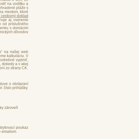
odiť na vodítku a
vyhradené pláže s
za mestom, ktoré
ý cestovný doklad
uje aj overenie
p od príslušného
olenku s domácim
enických dôvodov
ka“ na našej web
eme kalkuláciu. V
potrebné vyplniť,
, dokedy a v akej
ení zo strany CK.
luve o obstaraní
 číslo prihlášky.
ášky zároveň
ubytovací poukaz
é emailom.