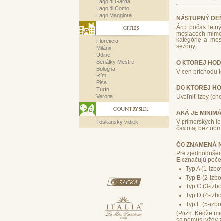
Lago di Garda
Lago di Como
Lago Maggiore
NÁSTUPNÝ DEŇ
Áno počas letn
CITIES
mesiacoch mimo 
kategórie a mes
Florencia
sezóny.
Miláno
Udine
Benátky Mestre
O KTOREJ HOD
Bologna
V den príchodu j
Rím
Pisa
DO KTOREJ HO
Turín
Uvoľniť izby (ch
Verona
COUNTRYSIDE
AKÁ JE MINIM
V prímorských let
Toskánsky vidiek
často aj bez ob
ČO ZNAMENÁ NA
Pre zjednodušen
E
označujú počet
Typ A (1-izb
Typ B (2-izb
Typ C (3-izb
Typ D (4-izb
Typ E (5-izb
(Pozn: Kedže mi
sa nemusí vždy 