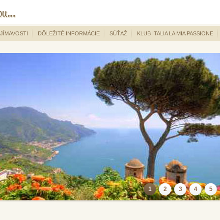
JÍMAVOSTI
DÔLEŽITÉ INFORMÁCIE
SÚŤAŽ
KLUB ITALIA LA MIA PASSIONE
1
2
3
4
5