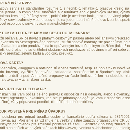
PLÁŽOVÝ SERVIS?
ový servis sa štandardne rozumie 1 slnečnik+1 lehátko+1 plážové kreslo na
e jednať i o kombináciu slnečníka a 2 lehátok/alebo 2 plážových kresiel, výnim
/alebo kreslom.) Plážový servis, pokiaľ nie je uvedené inak, je za nepovinný prípla
ážový servis zahrnutý v cene pobytu, je na jeden apartmán/hotelovú izbu k dispozíci
očet osôb ubytovaných v apartmáne/hotelovej izbe.
Ý DOKLAD POTREBUJEM NA CESTU DO TALIANSKA?
žu občania SR cestovať s platným cestovným pasom alebo občianskym preukazo
ovenska do Schengenského priestoru zrušili pasové kontroly, ste povinní mať pri
požiadanie sa ním preukázať na to oprávneným bezpečnostným zložkám (taktiež na
Deti, ktoré ešte nie sú držiteľmi občianskych preukazov sú povinné mať pri sebe vl
cký preukaz, zelenú kartu a vodičský preukaz.
BOVÁ KARTA?
idenciách, villaggiach a hoteloch sú v cene zahrnuté, resp. za poplatok klubové kar
do bazéna, využitie športového zariadenia, spoločenské a športové hry, dis
lub pre deti a pod. Animačné programy sú často limitované len na obdobie hlav
hajú zväčša v talianskom jazyku.
M STREDISKU DELEGÁTA?
iskách sú Vám počas celého pobytu k dispozícii naši delegáti, alebo slovensky/
erskej agentúry. V lokalitách, kde nie je prítomný delegát, je Vám k dispozícii asi
enčine), vždy pripravená pomôcť, či riešiť prípadné problémy.
OUR POISTENÁ PRE PRÍPAD ÚPADKU?
 poistená pre prípad úpadku cestovnej kancelárie podľa zákona č. 281/2001 
sťovňa, a.s. Poistenie sa vzťahuje na všetky vlastné zájazdy organizované CK Ju
tných podmienok pre zmluvné poistenie zájazdu. Certifikát k poistnej zmluve je
lárii a na našich webových stránkach
https://www.juventour.sk/obchodne-podmienk