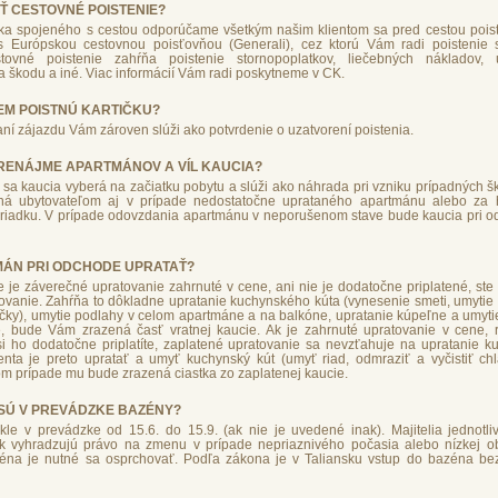
IŤ CESTOVNÉ POISTENIE?
zika spojeného s cestou odporúčame všetkým našim klientom sa pred cestou poi
 Európskou cestovnou poisťovňou (Generali), cez ktorú Vám radi poistenie 
ovné poistenie zahŕňa poistenie stornopoplatkov, liečebných nákladov, ú
 škodu a iné. Viac informácií Vám radi poskytneme v CK.
M POISTNÚ KARTIČKU?
ní zájazdu Vám zároven slúži ako potvrdenie o uzatvorení poistenia.
 PRENÁJME APARTMÁNOV A VÍL KAUCIA?
sa kaucia vyberá na začiatku pobytu a slúži ako náhrada pri vzniku prípadných 
ená ubytovateľom aj v prípade nedostatočne uprataného apartmánu alebo za 
riadku. V prípade odovzdania apartmánu v neporušenom stave bude kaucia pri o
MÁN PRI ODCHODE UPRATAŤ?
e je záverečné upratovanie zahrnuté v cene, ani nie je dodatočne priplatené, st
vanie. Zahŕňa to dôkladne upratanie kuchynského kúta (vynesenie smeti, umytie 
ičky), umytie podlahy v celom apartmáne a na balkóne, upratanie kúpeľne a umyti
e, bude Vám zrazená časť vratnej kaucie. Ak je zahrnuté upratovanie v cene, 
 si ho dodatočne priplatíte, zaplatené upratovanie sa nevzťahuje na upratanie 
enta je preto upratať a umyť kuchynský kút (umyť riad, odmraziť a vyčistiť chl
om prípade mu bude zrazená ciastka zo zaplatenej kaucie.
SÚ V PREVÁDZKE BAZÉNY?
le v prevádzke od 15.6. do 15.9. (ak nie je uvedené inak). Majitelia jednotli
ak vyhradzujú právo na zmenu v prípade nepriaznivého počasia alebo nízkej o
na je nutné sa osprchovať. Podľa zákona je v Taliansku vstup do bazéna be