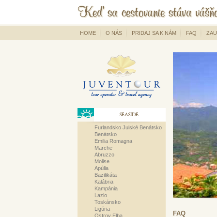
HOME
O NÁS
PRIDAJ SA K NÁM
FAQ
ZAU
SEASIDE
Furlandsko Julské Benátsko
Benátsko
Emilia Romagna
Marche
Abruzzo
Molise
Apúlia
Bazilikáta
Kalábria
Kampánia
Lazio
Toskánsko
Ligúria
FAQ
Ostrov Elba