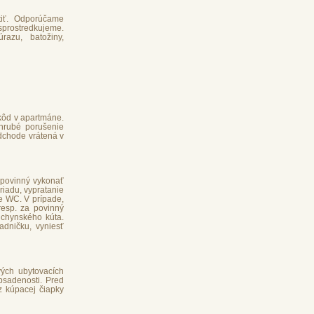
stiť. Odporúčame
sprostredkujeme.
razu, batožiny,
škôd v apartmáne.
hrubé porušenie
dchode vrátená v
e povinný vykonať
riadu, vypratanie
e WC. V prípade,
resp. za povinný
kuchynského kúta.
adničku, vyniesť
vých ubytovacích
bsadenosti. Pred
z kúpacej čiapky