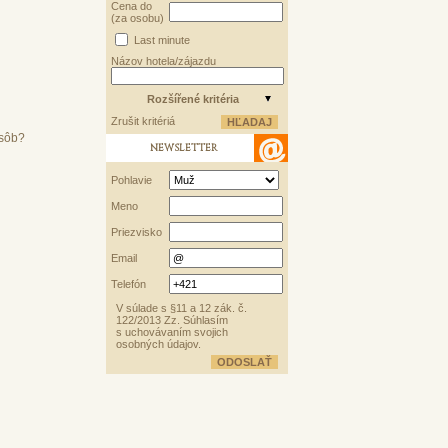
Cena do
(za osobu)
Last minute
Názov hotela/zájazdu
Rozšířené kritéria
Zrušit kritériá
osôb?
NEWSLETTER
Pohlavie
Meno
Priezvisko
Email
Telefón
V súlade s §11 a 12 zák. č.
122/2013 Zz. Súhlasím
s uchovávaním svojich
osobných údajov.