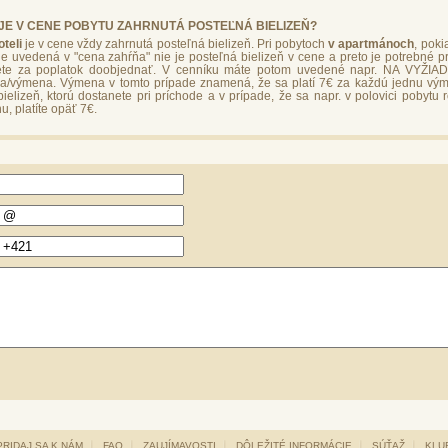
I JE V CENE POBYTU ZAHRNUTÁ POSTEĽNÁ BIELIZEŇ?
teli
je v cene vždy zahrnutá posteľná bielizeň. Pri pobytoch
v apartmánoch
, poki
tne uvedená v "cena zahŕňa" nie je posteľná bielizeň v cene a preto je potrebné pri
žete za poplatok doobjednať. V cenníku máte potom uvedené napr. NA VYŽIAD
ba/výmena. Výmena v tomto prípade znamená, že sa platí 7€ za každú jednu výme
bielizeň, ktorú dostanete pri príchode a v prípade, že sa napr. v polovici pobytu 
u, platíte opäť 7€.
PRIDAJ SA K NÁM
FAQ
ZAUJÍMAVOSTI
DÔLEŽITÉ INFORMÁCIE
SÚŤAŽ
KLUB