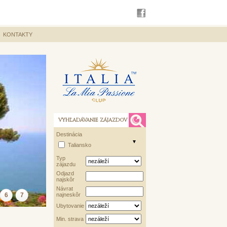
KONTAKTY
VYHĽADÁVANIE ZÁJAZDOV
Destinácia
Taliansko
Typ
zájazdu
Odjazd
najskôr
Návrat
6
7
najneskôr
Ubytovanie
Min. strava