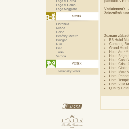
pamiatok v Rím
Lago di Garda
Lago di Como
Vzdialenosť:
- 
Lago Maggiore
Železničná sta
MESTÁ
Florencia
Miláno
Udine
Zoznam zájazd
Benátky Mestre
BB Hotel Ma
Bologna
Camping Rom
Rím
Grand Hotel
Pisa
Hotel Ars ***
Turín
Hotel Bright 
Verona
Hotel Casa 
VIDIEK
Hotel Cristo
Hotel Giotto 
Toskánsky vidiek
Hotel Marc A
Hotel Prince
Hotel Tempio
Hotel Villa 
Quality Hote