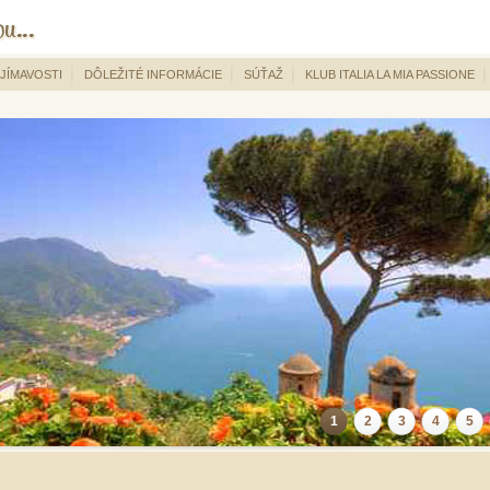
JÍMAVOSTI
DÔLEŽITÉ INFORMÁCIE
SÚŤAŽ
KLUB ITALIA LA MIA PASSIONE
1
2
3
4
5