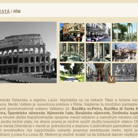
ESTÁ
/ RÍM
mesto Talianska a regiónu Lazio. Nachádza sa na riekach Tiber a Aniene ne
ora. Mesto Vatikán je suverénna enkláva v Ríme. Nájdeme tu množstvo pamiatok 
avné pozoruhodnosti vrátane Vatikánu sú:
Bazilika sv.Petra, Bazilika di Santa 
tra, Španielske námestie, Námestie ľudu, Benátske námestie, Sixtínska kapl
a mnohé ďalšie.Najvýhodnejšie spojenie medzi letiskom a samotným mestom zab
 jazdia bežné vlaky, na strane pravej je možné využiť služby luxusných vlakov. 
re mesta.Orientácia v meste je jednoduchá a dopravu k jednotlivým pamiatkam za
h prostriedkov. Asi najrýchlejšiu variantu prepravy predstavuje metro, ktoré j
hami (Linea A a Linea B). Metrom je možné dostať sa do blízkosti takmer všetkýc