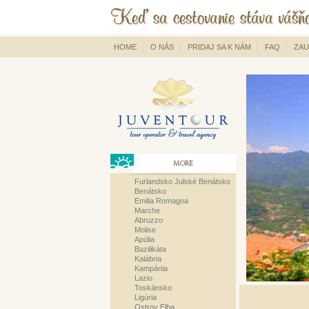
HOME
O NÁS
PRIDAJ SA K NÁM
FAQ
ZAU
MORE
Furlandsko Julské Benátsko
Benátsko
Emilia Romagna
Marche
Abruzzo
Molise
Apúlia
Bazilikáta
Kalábria
Kampánia
Lazio
Toskánsko
Ligúria
Ostrov Elba