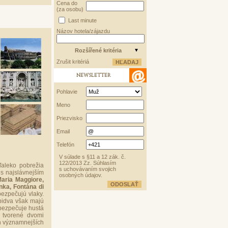
Cena do
(za osobu)
Last minute
Názov hotela/zájazdu
Rozšířené kritéria
Zrušit kritériá
NEWSLETTER
Pohlavie
Meno
Priezvisko
Email
Telefón
V súlade s §11 a 12 zák. č.
122/2013 Zz. Súhlasím
ďaleko pobrežia
s uchovávaním svojich
s najslávnejším
osobných údajov.
Maria Maggiore,
nka, Fontána di
ezpečujú vlaky.
Obidva však majú
bezpečuje hustá
e tvorené dvomi
h významnejších