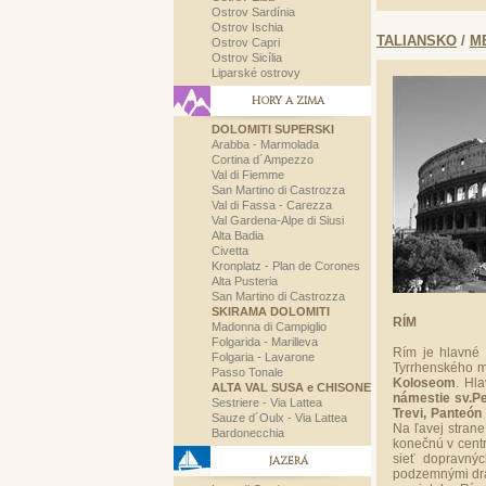
Ostrov Sardínia
Ostrov Ischia
TALIANSKO
/
M
Ostrov Capri
Ostrov Sicília
Liparské ostrovy
HORY A ZIMA
DOLOMITI SUPERSKI
Arabba - Marmolada
Cortina d´Ampezzo
Val di Fiemme
San Martino di Castrozza
Val di Fassa - Carezza
Val Gardena-Alpe di Siusi
Alta Badia
Civetta
Kronplatz - Plan de Corones
Alta Pusteria
San Martino di Castrozza
SKIRAMA DOLOMITI
RÍM
Madonna di Campiglio
Folgarida - Marilleva
Rím je hlavné 
Folgaria - Lavarone
Tyrrhenského m
Passo Tonale
Koloseom
. Hl
ALTA VAL SUSA e CHISONE
námestie sv.Pe
Sestriere - Via Lattea
Trevi, Panteón
Sauze d´Oulx - Via Lattea
Na ľavej strane
Bardonecchia
konečnú v cent
sieť dopravnýc
JAZERÁ
podzemnými drá