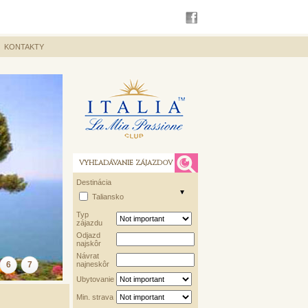
KONTAKTY
VYHĽADÁVANIE ZÁJAZDOV
Destinácia
Taliansko
Typ
zájazdu
Odjazd
najskôr
Návrat
6
7
najneskôr
Ubytovanie
Min. strava