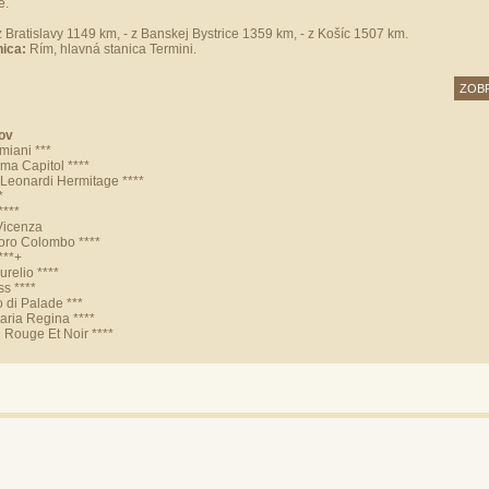
e.
z Bratislavy 1149 km, - z Banskej Bystrice 1359 km, - z Košíc 1507 km.
nica:
Rím, hlavná stanica Termini.
ZOBR
ov
miani ***
a Capitol ****
 Leonardi Hermitage ****
*
****
Vicenza
foro Colombo ****
***+
urelio ****
ss ****
 di Palade ***
Maria Regina ****
l Rouge Et Noir ****