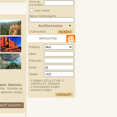
Cena do
(za osobu)
Last minute
Názov hotela/zájazdu
Rozšířené kritéria
Zrušit kritériá
NEWSLETTER
Pohlavie
Meno
Priezvisko
Email
Telefón
V súlade s §11 a 12 zák. č.
122/2013 Zz. Súhlasím
juhu Talianska
.
s uchovávaním svojich
riek. Územie na
osobných údajov.
a pevnina otvára
AZIŤ ZÁJAZDY>