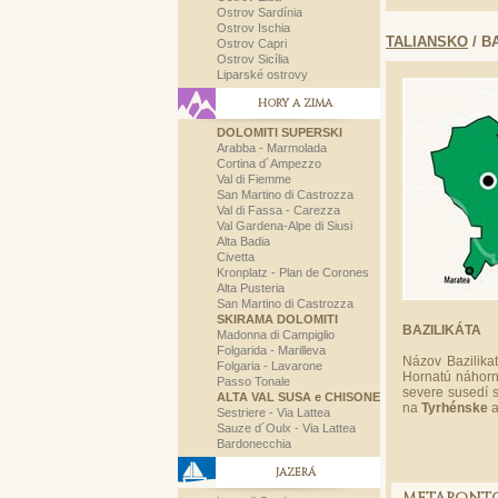
Ostrov Sardínia
Ostrov Ischia
TALIANSKO
/ B
Ostrov Capri
Ostrov Sicília
Liparské ostrovy
HORY A ZIMA
DOLOMITI SUPERSKI
Arabba - Marmolada
Cortina d´Ampezzo
Val di Fiemme
San Martino di Castrozza
Val di Fassa - Carezza
Val Gardena-Alpe di Siusi
Alta Badia
Civetta
Kronplatz - Plan de Corones
Alta Pusteria
San Martino di Castrozza
SKIRAMA DOLOMITI
BAZILIKÁTA
Madonna di Campiglio
Folgarida - Marilleva
Názov Bazilikat
Folgaria - Lavarone
Hornatú náhorn
Passo Tonale
severe susedí s
ALTA VAL SUSA e CHISONE
na
Tyrhénske
a
Sestriere - Via Lattea
Sauze d´Oulx - Via Lattea
Bardonecchia
JAZERÁ