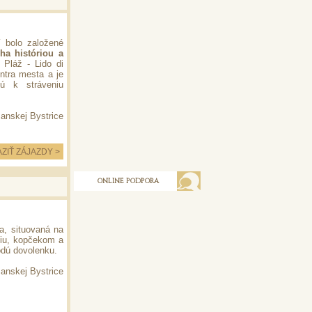
 bolo založené
ha históriou a
. Pláž - Lido di
ntra mesta a je
jú k stráveniu
anskej Bystrice
ZIŤ ZÁJAZDY >
ONLINE PODPORA
ra, situovaná na
iu, kopčekom a
odú dovolenku.
anskej Bystrice