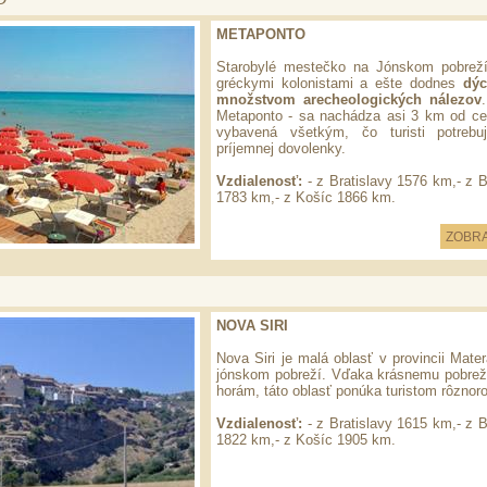
O
METAPONTO
Starobylé mestečko na Jónskom pobreží
gréckymi kolonistami a ešte dodnes
dýc
množstvom arecheologických nálezov
Metaponto - sa nachádza asi 3 km od ce
vybavená všetkým, čo turisti potrebu
príjemnej dovolenky.
Vzdialenosť:
- z Bratislavy 1576 km,- z B
1783 km,- z Košíc 1866 km.
ZOBRA
NOVA SIRI
Nova Siri je malá oblasť v provincii Mate
jónskom pobreží. Vďaka krásnemu pobrež
horám, táto oblasť ponúka turistom rôznor
Vzdialenosť:
- z Bratislavy 1615 km,- z B
1822 km,- z Košíc 1905 km.