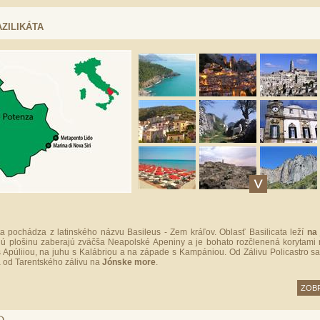
AZILIKÁTA
a pochádza z latinského názvu Basileus - Zem kráľov. Oblasť Basilicata leží
na 
ú plošinu zaberajú zväčša Neapolské Apeniny a je bohato rozčlenená korytami 
 Apúliiou, na juhu s Kalábriou a na západe s Kampániou. Od Zálivu Policastro s
 od Tarentského zálivu na
Jónske more
.
ZOBR