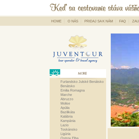
HOME
O NÁS
PRIDAJ SA K NÁM
FAQ
ZAU
MORE
Furlandsko Julské Benátsko
Benátsko
Emilia Romagna
Marche
Abruzzo
Molise
Apúlia
Bazilikáta
Kalábria
Kampánia
Lazio
Toskánsko
Ligúria
Ostrov Elba