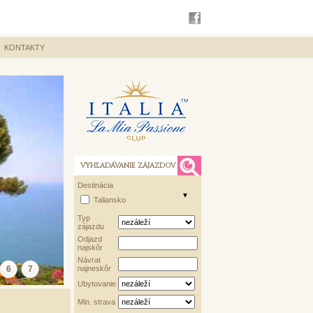
KONTAKTY
VYHĽADÁVANIE ZÁJAZDOV
Destinácia
Taliansko
Typ
zájazdu
Odjazd
najskôr
Návrat
6
7
najneskôr
Ubytovanie
Min. strava