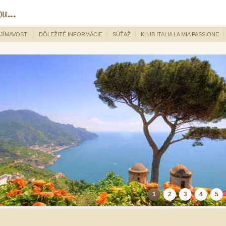
JÍMAVOSTI
DÔLEŽITÉ INFORMÁCIE
SÚŤAŽ
KLUB ITALIA LA MIA PASSIONE
1
2
3
4
5