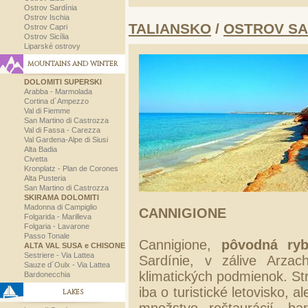
Ostrov Sardínia
Ostrov Ischia
TALIANSKO
/
OSTROV SA
Ostrov Capri
Ostrov Sicília
Liparské ostrovy
MOUNTAINS AND WINTER
DOLOMITI SUPERSKI
Arabba - Marmolada
Cortina d´Ampezzo
Val di Fiemme
San Martino di Castrozza
Val di Fassa - Carezza
Val Gardena-Alpe di Siusi
Alta Badia
Civetta
Kronplatz - Plan de Corones
Alta Pusteria
San Martino di Castrozza
SKIRAMA DOLOMITI
Madonna di Campiglio
CANNIGIONE
Folgarida - Marilleva
Folgaria - Lavarone
Passo Tonale
Cannigione,
pôvodná ryb
ALTA VAL SUSA e CHISONE
Sestriere - Via Lattea
Sardínie, v zálive Arzac
Sauze d´Oulx - Via Lattea
klimatických podmienok. Str
Bardonecchia
iba o turistické letovisko,
LAKES