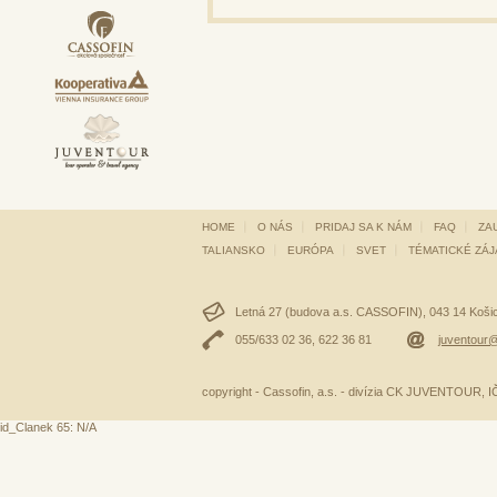
HOME
O NÁS
PRIDAJ SA K NÁM
FAQ
ZA
TALIANSKO
EURÓPA
SVET
TÉMATICKÉ ZÁ
Letná 27 (budova a.s. CASSOFIN), 043 14 Košice
055/633 02 36, 622 36 81
juventour@
copyright - Cassofin, a.s. - divízia CK JUVENTOUR,
id_Clanek 65: N/A