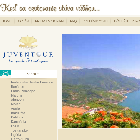
HOME
O NÁS
PRIDAJ SA K NÁM
FAQ
ZAUJÍMAVOSTI
DÔLEŽITÉ INF
SEASIDE
Furlandsko Julské Benátsko
Benátsko
Emilia Romagna
Marche
Abruzzo
Molise
Apúlia
Bazilikáta
Kalábria
Kampánia
Lazio
Toskánsko
Ligúria
Ostrov Elba