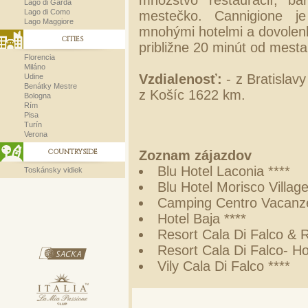
množstvo reštaurácií, bar
Lago di Garda
Lago di Como
mestečko. Cannigione j
Lago Maggiore
mnohými hotelmi a dovolenk
CITIES
približne 20 minút od mesta
Florencia
Miláno
Vzdialenosť:
- z Bratislav
Udine
Benátky Mestre
z Košíc 1622 km.
Bologna
Rím
Pisa
Turín
Verona
COUNTRYSIDE
Zoznam zájazdov
Blu Hotel Laconia ****
Toskánsky vidiek
Blu Hotel Morisco Village
Camping Centro Vacanze
Hotel Baja ****
Resort Cala Di Falco & R
Resort Cala Di Falco- Hot
Vily Cala Di Falco ****