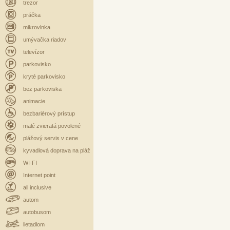
trezor
práčka
mikrovlnka
umývačka riadov
televízor
parkovisko
kryté parkovisko
bez parkoviska
animacie
bezbariérový prístup
malé zvieratá povolené
plážový servis v cene
kyvadlová doprava na pláž
WI-FI
Internet point
all inclusive
autom
autobusom
lietadlom