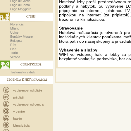
Lago di Garda
Hotelové izby prešli prednedávnom r
Lago di Como
podlahy a nábytok. Sú vybavené L
Lago Maggiore
pripojenie na internet, platenou TV
prípojkou na internet (za príplatok
CITIES
trezorom a klimatizáciou.
Florencia
Stravovanie
Miláno
Hotelová reštaurácia je otvorená pre
Udine
Benátky Mestre
individuálnych klientov ponúkame možn
Bologna
ktorá patrí do našej skupiny a je vzdia
Rím
Pisa
Vybavenie a služby
Turín
WIFI vo vstupnej hale a lobby za p
Verona
bezplatné vonkajšie parkovisko, bar ot
COUNTRYSIDE
Toskánsky vidiek
LEGENDA K PIKTOGRAMOM
vzdialenost od pláže
pri pláži
vzdialenost od centra
v centre
bazén
klimatizácia