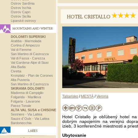
Ostrov Sardínia
Ostrov Ischia
Ostrov Capri
HOTEL CRISTALLO
Ostrov Sicília
Liparské ostrovy
MOUNTAINS AND WINTER
DOLOMITI SUPERSKI
Arabba - Marmolada
Cortina d´Ampezzo
Val di Fiemme
San Martino di Castrozza
Val di Fassa - Carezza
Val Gardena-Alpe di Siusi
Alta Badia
Civetta
Kronplatz - Plan de Corones
Alta Pusteria
San Martino di Castrozza
SKIRAMA DOLOMITI
Madonna di Campiglio
Taliansko
/
MESTÁ
/
Verona
Folgarida - Marilleva
Folgaria - Lavarone
Passo Tonale
ALTA VAL SUSA e CHISONE
Sestriere - Via Lattea
Hotel Cristallo je obľúbený hotel n
Sauze d´Oulx - Via Lattea
dobrým napojením na verejnú dopra
Bardonecchia
izieb, 3 konferenčné miestnosti a prie
LAKES
Ubytovanie