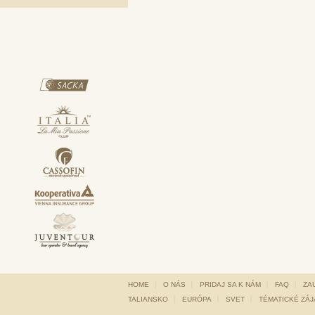
HOME
O NÁS
PRIDAJ SA K NÁM
FAQ
ZA
TALIANSKO
EURÓPA
SVET
TÉMATICKÉ ZÁ