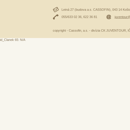
Letná 27 (budova a.s. CASSOFIN), 043 14 Košice
055/633 02 36, 622 36 81
juventour@
copyright - Cassofin, a.s. - divízia CK JUVENTOUR,
id_Clanek 65: N/A