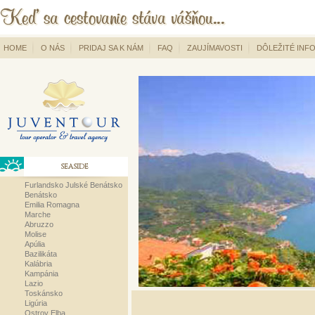
HOME
O NÁS
PRIDAJ SA K NÁM
FAQ
ZAUJÍMAVOSTI
DÔLEŽITÉ INF
SEASIDE
Furlandsko Julské Benátsko
Benátsko
Emilia Romagna
Marche
Abruzzo
Molise
Apúlia
Bazilikáta
Kalábria
Kampánia
Lazio
Toskánsko
Ligúria
Ostrov Elba