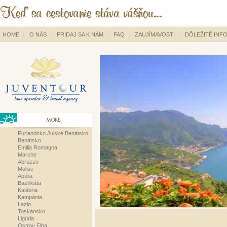
HOME
O NÁS
PRIDAJ SA K NÁM
FAQ
ZAUJÍMAVOSTI
DÔLEŽITÉ INF
MORE
Furlandsko Julské Benátsko
Benátsko
Emilia Romagna
Marche
Abruzzo
Molise
Apúlia
Bazilikáta
Kalábria
Kampánia
Lazio
Toskánsko
Ligúria
Ostrov Elba