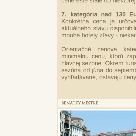
cene ešte stále do niektorej
7. kategória nad 130 Eu
Konkrétna cena je určov
aktuálneho stavu disponibi
mnohé hotely zľavy - nieke
Orientačné cenové kateg
minimálnu cenu, ktorú zapl
hlavnej sezóne. Okrem turist
sezóna od júna do septembr
vyhľadávané, ostávajú cen
BENÁTKY MESTRE