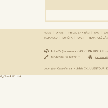
HOME
O NÁS
PRIDAJ SA K NÁM
FAQ
ZA
TALIANSKO
EURÓPA
SVET
TÉMATICKÉ ZÁ
Letná 27 (budova a.s. CASSOFIN), 043 14 Košice
055/633 02 36, 622 36 81
juventour@
copyright - Cassofin, a.s. - divízia CK JUVENTOUR,
id_Clanek 65: N/A