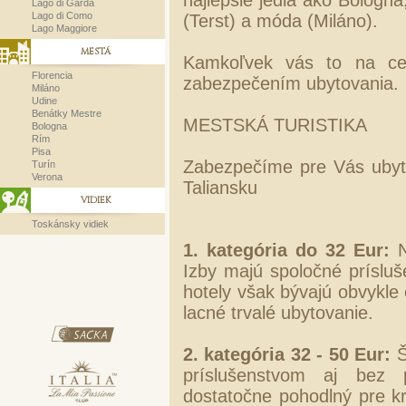
najlepšie jedlá ako Bologna,
Lago di Garda
Lago di Como
(Terst) a móda (Miláno).
Lago Maggiore
MESTÁ
Kamkoľvek vás to na ce
Florencia
zabezpečením ubytovania.
Miláno
Udine
Benátky Mestre
MESTSKÁ TURISTIKA
Bologna
Rím
Pisa
Zabezpečíme pre Vás ubyt
Turín
Verona
Taliansku
VIDIEK
Toskánsky vidiek
1. kategória do 32 Eur:
N
Izby majú spoločné prísluš
hotely však bývajú obvykle
lacné trvalé ubytovanie.
2. kategória 32 - 50 Eur:
Š
príslušenstvom aj bez 
dostatočne pohodlný pre kr