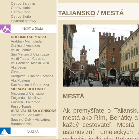
Ostrov Sardínia
Ostrov Ischia
TALIANSKO
/ MESTÁ
Ostrov Capri
Ostrov Sicília
Liparské ostrovy
HORY A ZIMA
DOLOMITI SUPERSKI
Arabba - Marmolada
Cortina d´Ampezzo
Val di Fiemme
San Martino di Castrozza
Val di Fassa - Carezza
Val Gardena-Alpe di Siusi
Alta Badia
Civetta
Kronplatz - Plan de Corones
Alta Pusteria
San Martino di Castrozza
SKIRAMA DOLOMITI
Madonna di Campiglio
MESTÁ
Folgarida - Marilleva
Folgaria - Lavarone
Passo Tonale
Ak premýšľate o Taliansk
ALTA VAL SUSA e CHISONE
Sestriere - Via Lattea
mestá ako Rím, Benátky a 
Sauze d´Oulx - Via Lattea
každý cestovateľ. Mestá, 
Bardonecchia
ustanovizní, umeleckých 
JAZERÁ