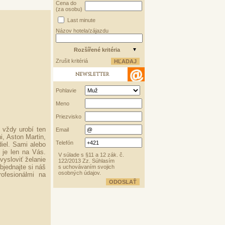
Cena do
(za osobu)
Last minute
Názov hotela/zájazdu
Rozšířené kritéria
Zrušit kritériá
NEWSLETTER
Pohlavie
Meno
Priezvisko
é vždy urobí ten
Email
i, Aston Martin,
Telefón
iel. Sami alebo
 je len na Vás.
V súlade s §11 a 12 zák. č.
vysloviť želanie
122/2013 Zz. Súhlasím
bjednajte si náš
s uchovávaním svojich
osobných údajov.
ofesionálmi na