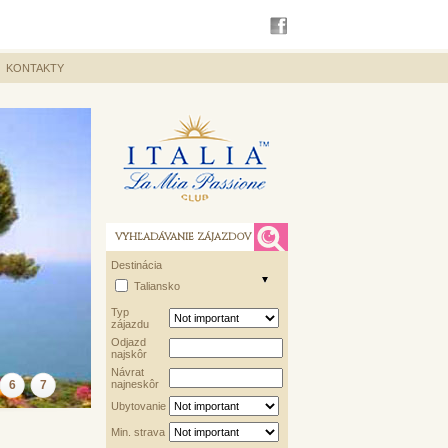
KONTAKTY
VYHĽADÁVANIE ZÁJAZDOV
Destinácia
Taliansko
Typ
zájazdu
Odjazd
najskôr
Návrat
6
7
najneskôr
Ubytovanie
Min. strava