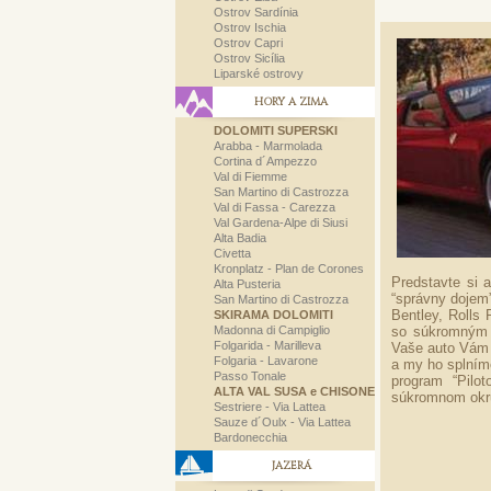
Ostrov Sardínia
Ostrov Ischia
Ostrov Capri
Ostrov Sicília
Liparské ostrovy
HORY A ZIMA
DOLOMITI SUPERSKI
Arabba - Marmolada
Cortina d´Ampezzo
Val di Fiemme
San Martino di Castrozza
Val di Fassa - Carezza
Val Gardena-Alpe di Siusi
Alta Badia
Civetta
Kronplatz - Plan de Corones
Predstavte si a
Alta Pusteria
“správny dojem”
San Martino di Castrozza
Bentley, Rolls
SKIRAMA DOLOMITI
Madonna di Campiglio
so súkromným š
Folgarida - Marilleva
Vaše auto Vám b
Folgaria - Lavarone
a my ho splníme
Passo Tonale
program “Pilo
ALTA VAL SUSA e CHISONE
súkromnom okru
Sestriere - Via Lattea
Sauze d´Oulx - Via Lattea
Bardonecchia
JAZERÁ