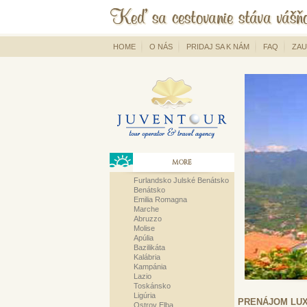
HOME
O NÁS
PRIDAJ SA K NÁM
FAQ
ZAU
MORE
Furlandsko Julské Benátsko
Benátsko
Emilia Romagna
Marche
Abruzzo
Molise
Apúlia
Bazilikáta
Kalábria
Kampánia
Lazio
Toskánsko
Ligúria
PRENÁJOM LU
Ostrov Elba