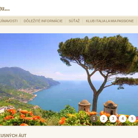
JÍMAVOSTI
DÔLEŽITÉ INFORMÁCIE
SÚŤAŽ
KLUB ITALIA LA MIA PASSIONE
1
2
3
4
5
XUSNÝCH ÁUT