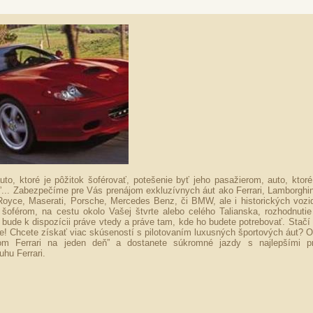
uto, ktoré je pôžitok šoférovať, potešenie byť jeho pasažierom, auto, ktor
... Zabezpečíme pre Vás prenájom exkluzívnych áut ako Ferrari, Lamborghin
 Royce, Maserati, Porsche, Mercedes Benz, či BMW, ale i historických vozid
oférom, na cestu okolo Vašej štvrte alebo celého Talianska, rozhodnutie
ude k dispozícii práve vtedy a práve tam, kde ho budete potrebovať. Stačí 
! Chcete získať viac skúseností s pilotovaním luxusných športových áut? O
tom Ferrari na jeden deň” a dostanete súkromné jazdy s najlepšími pr
hu Ferrari.