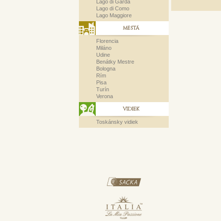
Lago di Garda
Lago di Como
Lago Maggiore
MESTÁ
Florencia
Miláno
Udine
Benátky Mestre
Bologna
Rím
Pisa
Turín
Verona
VIDIEK
Toskánsky vidiek