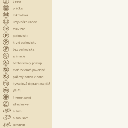
trezor
práčka
mikrovlnka
umývačka riadov
televízor
parkovisko
kryté parkovisko
bez parkoviska
animacie
bezbariérový prístup
malé zvieratá povolené
plážový servis v cene
kyvadlová doprava na pláž
WI-FI
Internet point
all inclusive
autom
autobusom
lietadlom