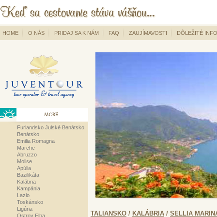
HOME
O NÁS
PRIDAJ SA K NÁM
FAQ
ZAUJÍMAVOSTI
DÔLEŽITÉ INF
MORE
Furlandsko Julské Benátsko
Benátsko
Emilia Romagna
Marche
Abruzzo
Molise
Apúlia
Bazilikáta
Kalábria
Kampánia
Lazio
Toskánsko
Ligúria
TALIANSKO
/
KALÁBRIA
/
SELLIA MARIN
Ostrov Elba