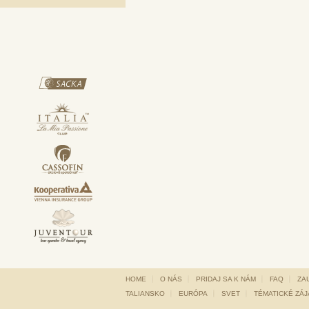
HOME
O NÁS
PRIDAJ SA K NÁM
FAQ
ZA
TALIANSKO
EURÓPA
SVET
TÉMATICKÉ ZÁ