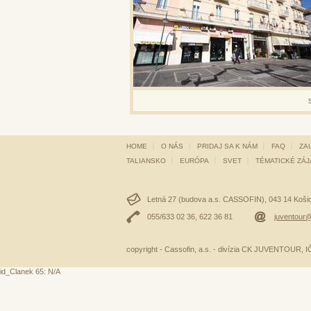
HOME
O NÁS
PRIDAJ SA K NÁM
FAQ
ZA
TALIANSKO
EURÓPA
SVET
TÉMATICKÉ ZÁ
Letná 27 (budova a.s. CASSOFIN), 043 14 Košice
055/633 02 36, 622 36 81
juventour@
copyright - Cassofin, a.s. - divízia CK JUVENTOUR,
id_Clanek 65: N/A