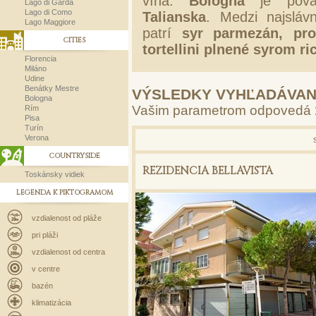
vína.
Bologna
je pov
Lago di Garda
Lago di Como
Talianska
. Medzi najslávn
Lago Maggiore
patrí
syr parmezán, pro
CITIES
tortellini plnené syrom ri
Florencia
Miláno
Udine
Benátky Mestre
VÝSLEDKY VYHĽADÁVAN
Bologna
Vašim parametrom odpovedá
Rím
Pisa
Turín
Verona
COUNTRYSIDE
REZIDENCIA BELLAVISTA
Toskánsky vidiek
LEGENDA K PIKTOGRAMOM
vzdialenost od pláže
pri pláži
vzdialenost od centra
v centre
bazén
klimatizácia