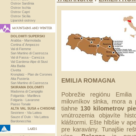
Ostrov Sardínia
Ostrov Ischia
Ostrov Capri
Ostrov Sicília
Liparské ostrovy
MOUNTAINS AND WINTER
DOLOMITI SUPERSKI
Arabba - Marmolada
Cortina d´Ampezzo
Val di Fiemme
San Martino di Castrozza
Val di Fassa - Carezza
Val Gardena-Alpe di Siusi
Alta Badia
Civetta
Kronplatz - Plan de Corones
Alta Pusteria
EMILIA ROMAGNA
San Martino di Castrozza
SKIRAMA DOLOMITI
Madonna di Campiglio
Pobrežie regiónu Emilia
Folgarida - Marilleva
Folgaria - Lavarone
milovníkov slnka, mora a
Passo Tonale
tiahne
130 kilometrov pi
ALTA VAL SUSA e CHISONE
Sestriere - Via Lattea
vnútrozemia objavíte hi
Sauze d´Oulx - Via Lattea
kláštormi. Ešte hlbšie v a
Bardonecchia
pre karavány. Tunajšie reš
LAKES