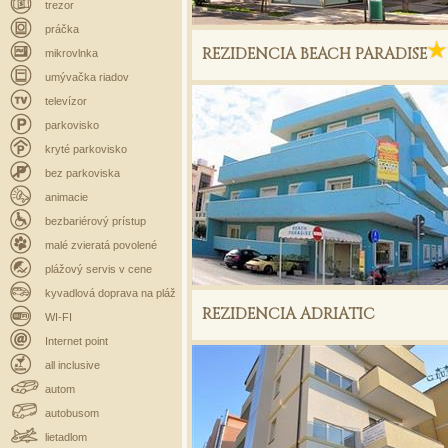
trezor
práčka
REZIDENCIA BEACH PARADISE
mikrovlnka
umývačka riadov
televízor
parkovisko
kryté parkovisko
bez parkoviska
animacie
bezbariérový prístup
malé zvieratá povolené
plážový servis v cene
kyvadlová doprava na pláž
REZIDENCIA ADRIATIC
WI-FI
Internet point
all inclusive
autom
autobusom
lietadlom