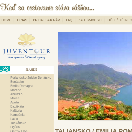
HOME
O NÁS
PRIDAJ SA K NÁM
FAQ
ZAUJÍMAVOSTI
DÔLEŽITÉ INF
SEASIDE
Furlandsko Julské Benátsko
Benátsko
Emilia Romagna
Marche
Abruzzo
Molise
Apúlia
Bazilikáta
Kalábria
Kampánia
Lazio
Toskánsko
Ligúria
TALIANSKO
/
EMILIA RO
Ostrov Elba