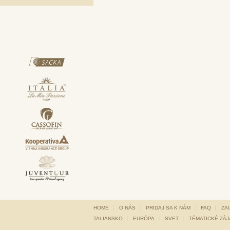
HOME
O NÁS
PRIDAJ SA K NÁM
FAQ
ZA
TALIANSKO
EURÓPA
SVET
TÉMATICKÉ ZÁ