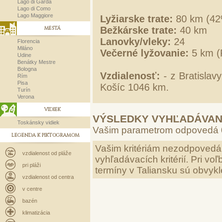
Lago di Garda
Lago di Como
Lago Maggiore
Lyžiarske trate:
80 km (42
MESTÁ
Bežkárske trate:
40 km
Lanovky/vleky:
24
Florencia
Miláno
Večerné lyžovanie:
5 km (P
Udine
Benátky Mestre
Bologna
Vzdialenosť:
- z Bratislav
Rím
Pisa
Košíc 1046 km.
Turín
Verona
VIDIEK
VÝSLEDKY VYHĽADÁVAN
Toskánsky vidiek
Vašim parametrom odpovedá
LEGENDA K PIKTOGRAMOM
Vašim kritériám nezodpovedá 
vzdialenost od pláže
vyhľadávacích kritérií. Pri v
pri pláži
termíny v Taliansku sú obvykl
vzdialenost od centra
v centre
bazén
klimatizácia