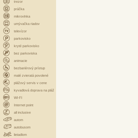
trezor
práčka
mikrovlnka
umývačka riadov
televízor
parkovisko
kryté parkovisko
bez parkoviska
animacie
bezbariérový prístup
malé zvieratá povolené
plážový servis v cene
kyvadlová doprava na pláž
WI-FI
Internet point
all inclusive
autom
autobusom
lietadlom