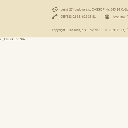
Letná 27 (budova a.s. CASSOFIN), 043 14 Košice
055/633 02 36, 622 36 81
juventour@
copyright - Cassofin, a.s. - divízia CK JUVENTOUR,
id_Clanek 65: N/A