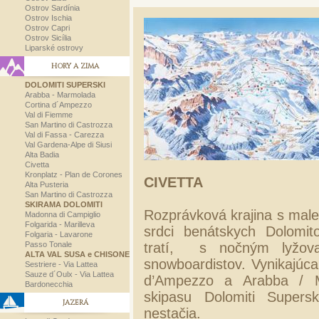
Ostrov Sardínia
Ostrov Ischia
Ostrov Capri
Ostrov Sicília
Liparské ostrovy
HORY A ZIMA
DOLOMITI SUPERSKI
Arabba - Marmolada
Cortina d´Ampezzo
Val di Fiemme
San Martino di Castrozza
Val di Fassa - Carezza
Val Gardena-Alpe di Siusi
Alta Badia
Civetta
Kronplatz - Plan de Corones
CIVETTA
Alta Pusteria
San Martino di Castrozza
SKIRAMA DOLOMITI
Rozprávková krajina s mal
Madonna di Campiglio
Folgarida - Marilleva
srdci benátskych Dolomi
Folgaria - Lavarone
Passo Tonale
tratí, s nočným lyžova
ALTA VAL SUSA e CHISONE
snowboardistov. Vynikajúca
Sestriere - Via Lattea
Sauze d´Oulx - Via Lattea
d’Ampezzo a Arabba / Ma
Bardonecchia
skipasu Dolomiti Supers
JAZERÁ
nestačia.