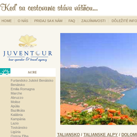
HOME
O NÁS
PRIDAJ SA K NÁM
FAQ
ZAUJÍMAVOSTI
DÔLEŽITÉ INF
MORE
Furlandsko Julské Benátsko
Benátsko
Emilia Romagna
Marche
Abruzzo
Molise
Apúlia
Bazilikáta
Kalábria
Kampánia
Lazio
Toskánsko
Ligúria
TALIANSKO
/
TALIANSKE ALPY
/
DOLOMI
Ostrov Elba