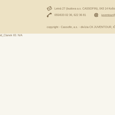
Letná 27 (budova a.s. CASSOFIN), 043 14 Košice
055/633 02 36, 622 36 81
juventour@
copyright - Cassofin, a.s. - divízia CK JUVENTOUR,
id_Clanek 65: N/A