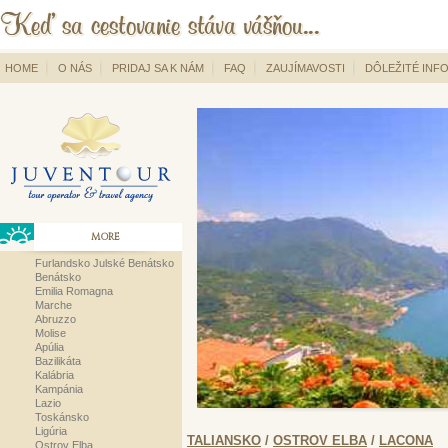
HOME
O NÁS
PRIDAJ SA K NÁM
FAQ
ZAUJÍMAVOSTI
DÔLEŽITÉ INF
MORE
Furlandsko Julské Benátsko
Benátsko
Emilia Romagna
Marche
Abruzzo
Molise
Apúlia
Bazilikáta
Kalábria
Kampánia
Lazio
Toskánsko
Ligúria
TALIANSKO
/
OSTROV ELBA
/
LACONA
Ostrov Elba