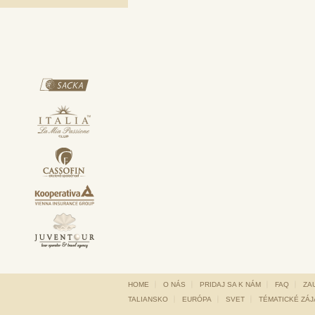
HOME
O NÁS
PRIDAJ SA K NÁM
FAQ
ZA
TALIANSKO
EURÓPA
SVET
TÉMATICKÉ ZÁ