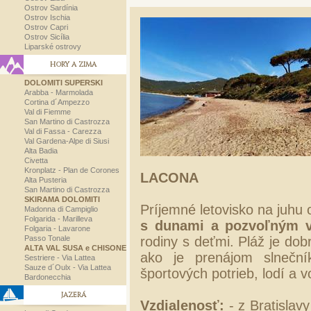
Ostrov Sardínia
Ostrov Ischia
Ostrov Capri
Ostrov Sicília
Liparské ostrovy
HORY A ZIMA
DOLOMITI SUPERSKI
Arabba - Marmolada
Cortina d´Ampezzo
Val di Fiemme
San Martino di Castrozza
Val di Fassa - Carezza
Val Gardena-Alpe di Siusi
Alta Badia
Civetta
Kronplatz - Plan de Corones
LACONA
Alta Pusteria
San Martino di Castrozza
SKIRAMA DOLOMITI
Príjemné letovisko na juhu
Madonna di Campiglio
Folgarida - Marilleva
s dunami a pozvoľným 
Folgaria - Lavarone
Passo Tonale
rodiny s deťmi. Pláž je do
ALTA VAL SUSA e CHISONE
ako je prenájom slneční
Sestriere - Via Lattea
Sauze d´Oulx - Via Lattea
športových potrieb, lodí a 
Bardonecchia
JAZERÁ
Vzdialenosť:
- z Bratislav