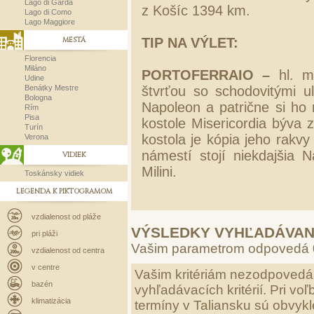
Lago di Garda
z Košíc 1394 km.
Lago di Como
Lago Maggiore
MESTÁ
TIP NA VÝLET:
Florencia
Miláno
PORTOFERRAIO –
hl. me
Udine
Benátky Mestre
štvrťou so schodovitými ul
Bologna
Napoleon a patrične si ho 
Rím
Pisa
kostole Misericordia býva
Turín
kostola je kópia jeho rakv
Verona
námestí stojí niekdajšia N
VIDIEK
Milini.
Toskánsky vidiek
LEGENDA K PIKTOGRAMOM
vzdialenost od pláže
VÝSLEDKY VYHĽADÁVAN
pri pláži
Vašim parametrom odpovedá
vzdialenost od centra
v centre
Vašim kritériám nezodpovedá 
bazén
vyhľadávacích kritérií. Pri v
klimatizácia
termíny v Taliansku sú obvykl