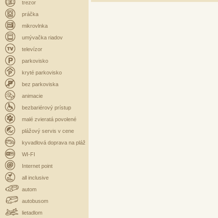
trezor
práčka
mikrovlnka
umývačka riadov
televízor
parkovisko
kryté parkovisko
bez parkoviska
animacie
bezbariérový prístup
malé zvieratá povolené
plážový servis v cene
kyvadlová doprava na pláž
WI-FI
Internet point
all inclusive
autom
autobusom
lietadlom