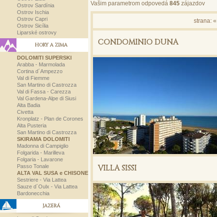
Vašim parametrom odpovedá
845
zájazdov
Ostrov Sardínia
Ostrov Ischia
Ostrov Capri
strana:
«
Ostrov Sicília
Liparské ostrovy
CONDOMINIO DUNA
HORY A ZIMA
DOLOMITI SUPERSKI
Arabba - Marmolada
Cortina d´Ampezzo
Val di Fiemme
San Martino di Castrozza
Val di Fassa - Carezza
Val Gardena-Alpe di Siusi
Alta Badia
Civetta
Kronplatz - Plan de Corones
Alta Pusteria
San Martino di Castrozza
SKIRAMA DOLOMITI
Madonna di Campiglio
Folgarida - Marilleva
Folgaria - Lavarone
Passo Tonale
VILLA SISSI
ALTA VAL SUSA e CHISONE
Sestriere - Via Lattea
Sauze d´Oulx - Via Lattea
Bardonecchia
JAZERÁ