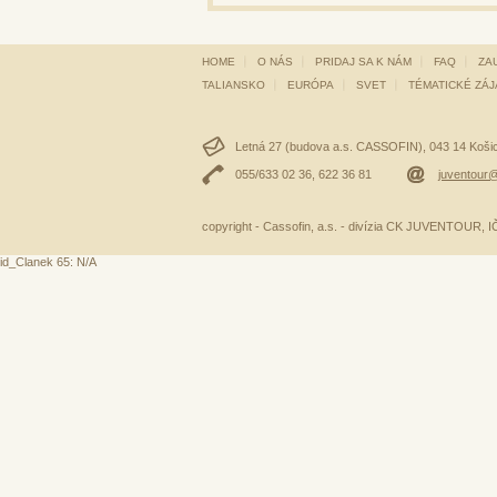
HOME
O NÁS
PRIDAJ SA K NÁM
FAQ
ZA
TALIANSKO
EURÓPA
SVET
TÉMATICKÉ ZÁ
Letná 27 (budova a.s. CASSOFIN), 043 14 Košice
055/633 02 36, 622 36 81
juventour@
copyright - Cassofin, a.s. - divízia CK JUVENTOUR,
id_Clanek 65: N/A