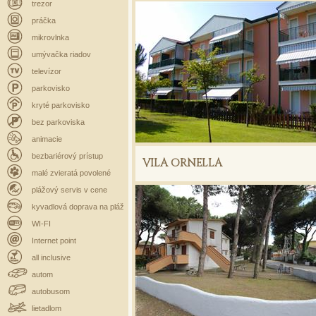
trezor
práčka
mikrovlnka
umývačka riadov
televízor
parkovisko
kryté parkovisko
bez parkoviska
animacie
bezbariérový prístup
VILA ORNELLA
malé zvieratá povolené
plážový servis v cene
kyvadlová doprava na pláž
WI-FI
Internet point
all inclusive
autom
autobusom
lietadlom