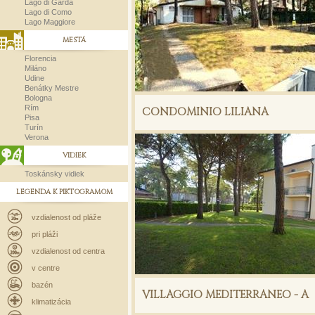
Lago di Garda
Lago di Como
Lago Maggiore
MESTÁ
Florencia
Miláno
Udine
Benátky Mestre
Bologna
Rím
CONDOMINIO LILIANA
Pisa
Turín
Verona
VIDIEK
Toskánsky vidiek
LEGENDA K PIKTOGRAMOM
vzdialenost od pláže
pri pláži
vzdialenost od centra
v centre
bazén
VILLAGGIO MEDITERRANEO - A
klimatizácia