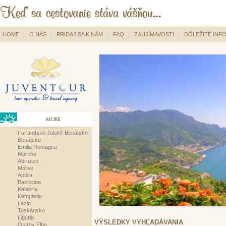
HOME
O NÁS
PRIDAJ SA K NÁM
FAQ
ZAUJÍMAVOSTI
DÔLEŽITÉ INF
MORE
Furlandsko Julské Benátsko
Benátsko
Emilia Romagna
Marche
Abruzzo
Molise
Apúlia
Bazilikáta
Kalábria
Kampánia
Lazio
Toskánsko
Ligúria
VÝSLEDKY VYHĽADÁVANIA
Ostrov Elba