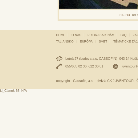
strana:
««
HOME
O NÁS
PRIDAJ SA K NÁM
FAQ
ZA
TALIANSKO
EURÓPA
SVET
TÉMATICKÉ ZÁ
Letná 27 (budova a.s. CASSOFIN), 043 14 Košice
055/633 02 36, 622 36 81
juventour@
copyright - Cassofin, a.s. - divízia CK JUVENTOUR,
id_Clanek 65: N/A