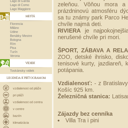
Lago di Garda
zeleňou. Vôňou mora a p
Lago di Como
Lago Maggiore
prázdninovú atmosféru d
MESTÁ
sa tu známy park Parco He
chvíle najmä deti.
Florencia
Miláno
RIVIERA
je najpokojnejš
Udine
Benátky Mestre
nerušené chvíle pri mori.
Bologna
Rím
Pisa
ŠPORT, ZÁBAVA A RELA
Turín
ZOO, detské ihrisko, diskot
Verona
tenisové kurty, jazdiareň, 
VIDIEK
potápania.
Toskánsky vidiek
LEGENDA K PIKTOGRAMOM
Vzdialenosť:
- z Bratislav
vzdialenost od pláže
Košíc 925 km.
Železničná stanica:
Latisa
pri pláži
vzdialenost od centra
v centre
Zájazdy bez cenníka
bazén
Villa Tra i pini
klimatizácia