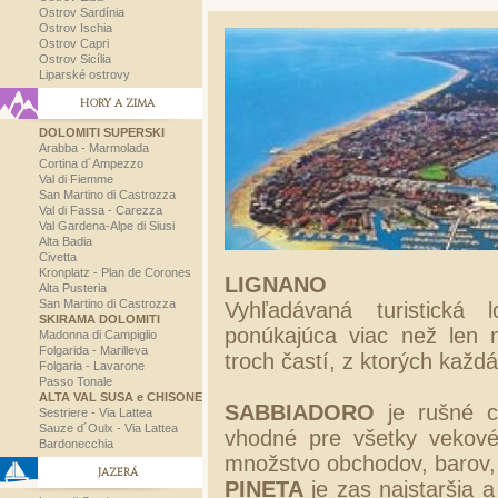
Ostrov Sardínia
Ostrov Ischia
Ostrov Capri
Ostrov Sicília
Liparské ostrovy
HORY A ZIMA
DOLOMITI SUPERSKI
Arabba - Marmolada
Cortina d´Ampezzo
Val di Fiemme
San Martino di Castrozza
Val di Fassa - Carezza
Val Gardena-Alpe di Siusi
Alta Badia
Civetta
Kronplatz - Plan de Corones
LIGNANO
Alta Pusteria
San Martino di Castrozza
Vyhľadávaná turistická l
SKIRAMA DOLOMITI
ponúkajúca viac než len 
Madonna di Campiglio
Folgarida - Marilleva
troch častí, z ktorých každ
Folgaria - Lavarone
Passo Tonale
ALTA VAL SUSA e CHISONE
SABBIADORO
je rušné c
Sestriere - Via Lattea
Sauze d´Oulx - Via Lattea
vhodné pre všetky vekové
Bardonecchia
množstvo obchodov, barov, 
JAZERÁ
PINETA
je zas najstaršia a