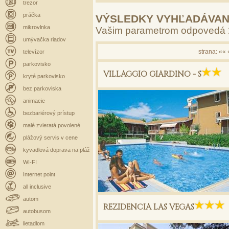
trezor
práčka
VÝSLEDKY VYHĽADÁVAN
mikrovlnka
Vašim parametrom odpovedá
umývačka riadov
strana:
««
televízor
parkovisko
VILLAGGIO GIARDINO - S
kryté parkovisko
bez parkoviska
animacie
bezbariérový prístup
malé zvieratá povolené
plážový servis v cene
kyvadlová doprava na pláž
WI-FI
Internet point
all inclusive
autom
REZIDENCIA LAS VEGAS
autobusom
lietadlom