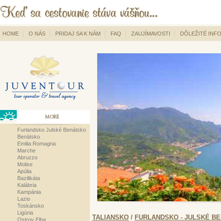
HOME
O NÁS
PRIDAJ SA K NÁM
FAQ
ZAUJÍMAVOSTI
DÔLEŽITÉ INF
MORE
Furlandsko Julské Benátsko
Benátsko
Emilia Romagna
Marche
Abruzzo
Molise
Apúlia
Bazilikáta
Kalábria
Kampánia
Lazio
Toskánsko
Ligúria
TALIANSKO
/
FURLANDSKO - JULSKÉ B
Ostrov Elba