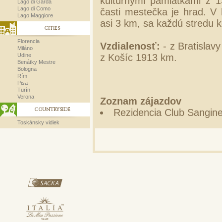
kultúrnymi pamiatkami z 1
Lago di Garda
Lago di Como
časti mestečka je hrad. V
Lago Maggiore
asi 3 km, sa každú stredu k
CITIES
Florencia
Vzdialenosť:
- z Bratislav
Miláno
Udine
z Košíc 1913 km.
Benátky Mestre
Bologna
Rím
Pisa
Turín
Verona
Zoznam zájazdov
COUNTRYSIDE
Rezidencia Club Sangine
Toskánsky vidiek