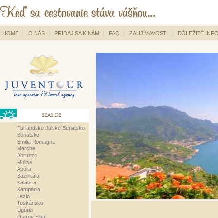
HOME
O NÁS
PRIDAJ SA K NÁM
FAQ
ZAUJÍMAVOSTI
DÔLEŽITÉ INF
SEASIDE
Furlandsko Julské Benátsko
Benátsko
Emilia Romagna
Marche
Abruzzo
Molise
Apúlia
Bazilikáta
Kalábria
Kampánia
Lazio
Toskánsko
Ligúria
Ostrov Elba