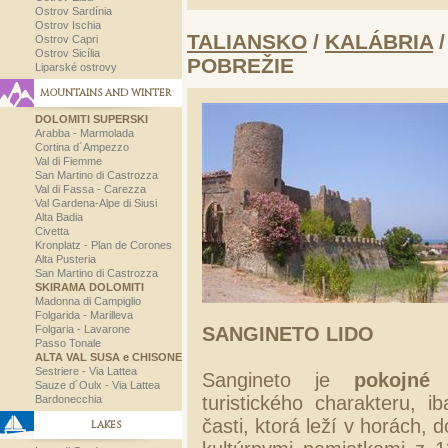
Ostrov Sardínia
Ostrov Ischia
TALIANSKO
/
KALÁBRIA
/
Ostrov Capri
Ostrov Sicília
POBREŽIE
Liparské ostrovy
MOUNTAINS AND WINTER
DOLOMITI SUPERSKI
Arabba - Marmolada
Cortina d´Ampezzo
Val di Fiemme
San Martino di Castrozza
Val di Fassa - Carezza
Val Gardena-Alpe di Siusi
Alta Badia
Civetta
Kronplatz - Plan de Corones
Alta Pusteria
San Martino di Castrozza
SKIRAMA DOLOMITI
Madonna di Campiglio
Folgarida - Marilleva
Folgaria - Lavarone
SANGINETO LIDO
Passo Tonale
ALTA VAL SUSA e CHISONE
Sestriere - Via Lattea
Sangineto je
pokojné
Sauze d´Oulx - Via Lattea
turistického charakteru, i
Bardonecchia
časti, ktorá leží v horách,
LAKES