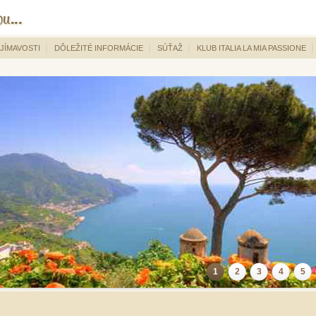
JÍMAVOSTI
DÔLEŽITÉ INFORMÁCIE
SÚŤAŽ
KLUB ITALIA LA MIA PASSIONE
1
2
3
4
5