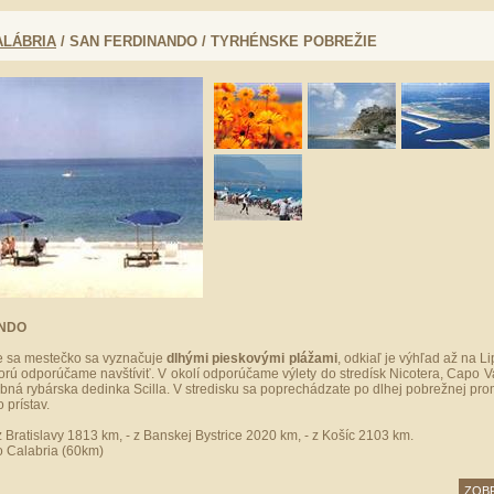
ALÁBRIA
/ SAN FERDINANDO / TYRHÉNSKE POBREŽIE
ANDO
ce sa mestečko sa vyznačuje
dlhými pieskovými plážami
, odkiaľ je výhľad až na L
 ktorú odporúčame navštíviť. V okolí odporúčame výlety do stredísk Nicotera, Capo V
abná rybárska dedinka Scilla. V stredisku sa poprechádzate po dlhej pobrežnej pr
o prístav.
z Bratislavy 1813 km, - z Banskej Bystrice 2020 km, - z Košíc 2103 km.
 Calabria (60km)
ZOBR