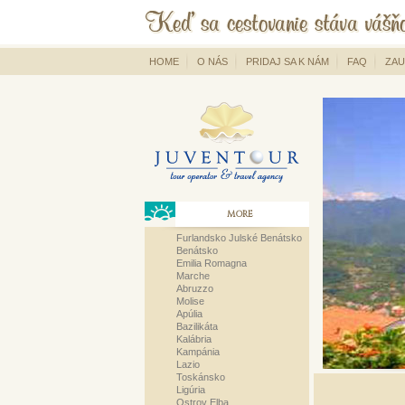
HOME
O NÁS
PRIDAJ SA K NÁM
FAQ
ZAU
MORE
Furlandsko Julské Benátsko
Benátsko
Emilia Romagna
Marche
Abruzzo
Molise
Apúlia
Bazilikáta
Kalábria
Kampánia
Lazio
Toskánsko
Ligúria
Ostrov Elba