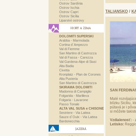
Ostrov Sardínia
Ostrov Ischia
TALIANSKO
/
K
Ostrov Capri
Ostrov Sicília
Liparské ostrovy
HORY A ZIMA
DOLOMITI SUPERSKI
Arabba - Marmolada
Cortina d´Ampezzo
Val di Fiemme
San Martino di Castrozza
Val di Fassa - Carezza
Val Gardena-Alpe di Siusi
Alta Badia
Civetta
Kronplatz - Plan de Corones
Alta Pusteria
San Martino di Castrozza
SKIRAMA DOLOMITI
SAN FERDIN
Madonna di Campiglio
Folgarida - Marilleva
Malé rozvíjajú
Folgaria - Lavarone
blízku Sicíliu,
Passo Tonale
pútavá je i pôv
ALTA VAL SUSA e CHISONE
si môžete takist
Sestriere - Via Lattea
Sauze d´Oulx - Via Lattea
Vzdialenosť:
- 
Bardonecchia
Letisko:
Reggio
JAZERÁ