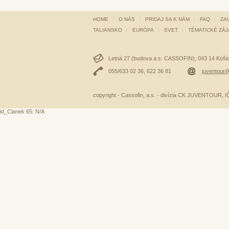
HOME
O NÁS
PRIDAJ SA K NÁM
FAQ
ZA
TALIANSKO
EURÓPA
SVET
TÉMATICKÉ ZÁ
Letná 27 (budova a.s. CASSOFIN), 043 14 Košice
055/633 02 36, 622 36 81
juventour@
copyright - Cassofin, a.s. - divízia CK JUVENTOUR,
id_Clanek 65: N/A