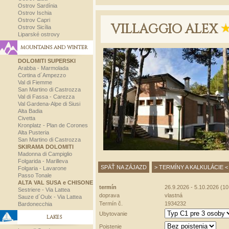
Ostrov Sardínia
Ostrov Ischia
Ostrov Capri
VILLAGGIO ALEX
Ostrov Sicília
Liparské ostrovy
MOUNTAINS AND WINTER
DOLOMITI SUPERSKI
Arabba - Marmolada
Cortina d´Ampezzo
Val di Fiemme
San Martino di Castrozza
Val di Fassa - Carezza
Val Gardena-Alpe di Siusi
Alta Badia
Civetta
Kronplatz - Plan de Corones
Alta Pusteria
San Martino di Castrozza
SKIRAMA DOLOMITI
Madonna di Campiglio
Folgarida - Marilleva
SPÄŤ NA ZÁJAZD
> TERMÍNY A KALKULÁCIE <
Folgaria - Lavarone
Passo Tonale
ALTA VAL SUSA e CHISONE
termín
26.9.2026 - 5.10.2026 (10 
Sestriere - Via Lattea
doprava
vlastná
Sauze d´Oulx - Via Lattea
Termín č.
1934232
Bardonecchia
Ubytovanie
LAKES
Poistenie