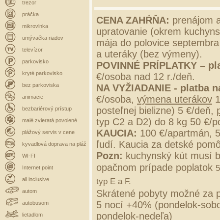
trezor
práčka
CENA ZAHŔŇA:
prenájom a
mikrovlnka
upratovanie (okrem kuchynsk
umývačka riadov
mája do polovice septembra 
televízor
a uteráky (bez výmeny).
parkovisko
POVINNÉ PRÍPLATKY –
pl
kryté parkovisko
€/osoba nad 12 r./deň.
bez parkoviska
NA VYŽIADANIE - platba n
animacie
€/osoba,
výmena uterákov
1
posteľnej bielizne) 5 €/deň,
bezbariérový prístup
typ C2 a D2) do 8 kg 50 €/p
malé zvieratá povolené
KAUCIA:
100 €/apartmán, 
plážový servis v cene
ľudí. Kaucia za detské pomô
kyvadlová doprava na pláž
Pozn:
kuchynský kút musí b
WI-FI
opačnom prípade poplatok
5
Internet point
all inclusive
typ E a F.
autom
Skrátené pobyty možné za p
5 nocí +40% (pondelok-sobo
autobusom
pondelok-nedeľa)
lietadlom