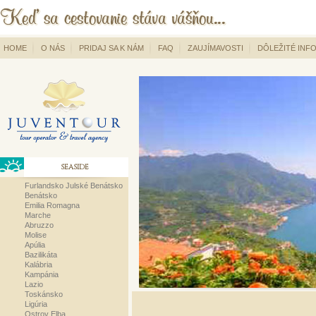
HOME
O NÁS
PRIDAJ SA K NÁM
FAQ
ZAUJÍMAVOSTI
DÔLEŽITÉ INF
SEASIDE
Furlandsko Julské Benátsko
Benátsko
Emilia Romagna
Marche
Abruzzo
Molise
Apúlia
Bazilikáta
Kalábria
Kampánia
Lazio
Toskánsko
Ligúria
Ostrov Elba