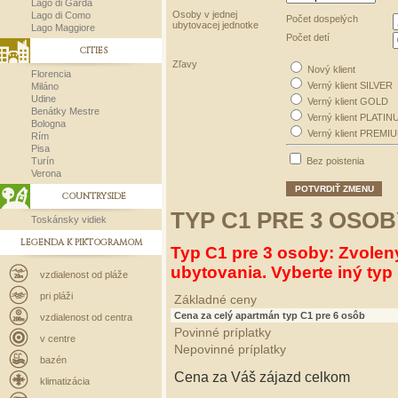
Lago di Garda
Osoby v jednej
Lago di Como
Počet dospelých
ubytovacej jednotke
Lago Maggiore
Počet detí
CITIES
Zľavy
Nový klient
Florencia
Verný klient SILVER
Miláno
Udine
Verný klient GOLD
Benátky Mestre
Verný klient PLATIN
Bologna
Verný klient PREMI
Rím
Pisa
Turín
Bez poistenia
Verona
POTVRDIŤ ZMENU
COUNTRYSIDE
TYP C1 PRE 3 OSOB
Toskánsky vidiek
LEGENDA K PIKTOGRAMOM
Typ C1 pre 3 osoby: Zvolen
ubytovania. Vyberte iný typ 
vzdialenost od pláže
pri pláži
Základné ceny
Cena za celý apartmán typ C1 pre 6 osôb
vzdialenost od centra
Povinné príplatky
v centre
Nepovinné príplatky
bazén
Cena za Váš zájazd celkom
klimatizácia