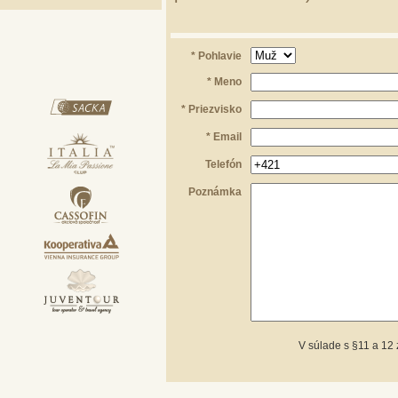
* Pohlavie
* Meno
* Priezvisko
* Email
Telefón
Poznámka
V súlade s §11 a 12