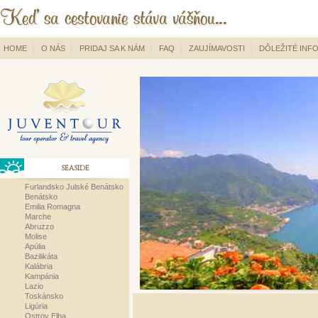
HOME
O NÁS
PRIDAJ SA K NÁM
FAQ
ZAUJÍMAVOSTI
DÔLEŽITÉ INF
SEASIDE
Furlandsko Julské Benátsko
Benátsko
Emilia Romagna
Marche
Abruzzo
Molise
Apúlia
Bazilikáta
Kalábria
Kampánia
Lazio
Toskánsko
Ligúria
Ostrov Elba