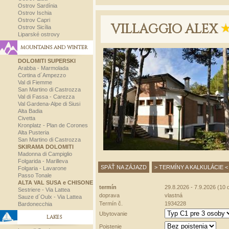
Ostrov Sardínia
Ostrov Ischia
Ostrov Capri
VILLAGGIO ALEX
Ostrov Sicília
Liparské ostrovy
MOUNTAINS AND WINTER
DOLOMITI SUPERSKI
Arabba - Marmolada
Cortina d´Ampezzo
Val di Fiemme
San Martino di Castrozza
Val di Fassa - Carezza
Val Gardena-Alpe di Siusi
Alta Badia
Civetta
Kronplatz - Plan de Corones
Alta Pusteria
San Martino di Castrozza
SKIRAMA DOLOMITI
Madonna di Campiglio
Folgarida - Marilleva
SPÄŤ NA ZÁJAZD
> TERMÍNY A KALKULÁCIE <
Folgaria - Lavarone
Passo Tonale
ALTA VAL SUSA e CHISONE
termín
29.8.2026 - 7.9.2026 (10 d
Sestriere - Via Lattea
doprava
vlastná
Sauze d´Oulx - Via Lattea
Termín č.
1934228
Bardonecchia
Ubytovanie
LAKES
Poistenie