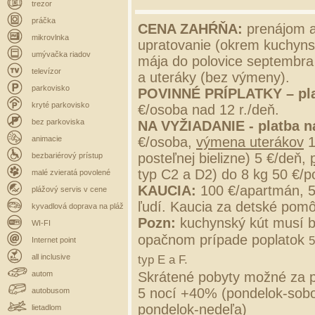
trezor
práčka
CENA ZAHŔŇA:
prenájom a
mikrovlnka
upratovanie (okrem kuchynsk
umývačka riadov
mája do polovice septembra 
televízor
a uteráky (bez výmeny).
parkovisko
POVINNÉ PRÍPLATKY –
pl
kryté parkovisko
€/osoba nad 12 r./deň.
bez parkoviska
NA VYŽIADANIE - platba n
animacie
€/osoba,
výmena uterákov
1
posteľnej bielizne) 5 €/deň,
bezbariérový prístup
typ C2 a D2) do 8 kg 50 €/p
malé zvieratá povolené
KAUCIA:
100 €/apartmán, 
plážový servis v cene
ľudí. Kaucia za detské pomô
kyvadlová doprava na pláž
Pozn:
kuchynský kút musí b
WI-FI
opačnom prípade poplatok
5
Internet point
all inclusive
typ E a F.
autom
Skrátené pobyty možné za p
5 nocí +40% (pondelok-sobo
autobusom
pondelok-nedeľa)
lietadlom