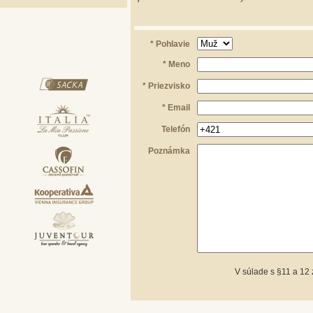
* Pohlavie
* Meno
* Priezvisko
* Email
Telefón
Poznámka
V súlade s §11 a 12