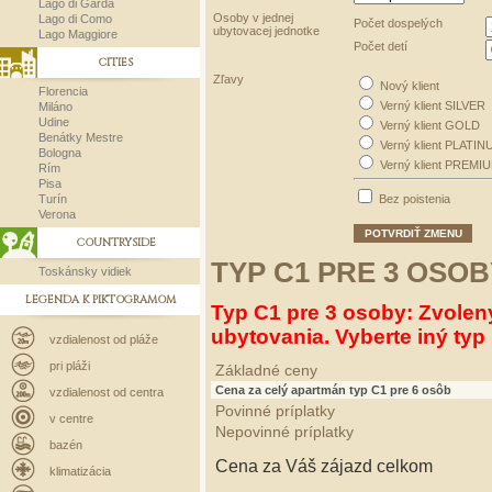
Lago di Garda
Osoby v jednej
Lago di Como
Počet dospelých
ubytovacej jednotke
Lago Maggiore
Počet detí
CITIES
Zľavy
Nový klient
Florencia
Verný klient SILVER
Miláno
Udine
Verný klient GOLD
Benátky Mestre
Verný klient PLATIN
Bologna
Verný klient PREMI
Rím
Pisa
Turín
Bez poistenia
Verona
POTVRDIŤ ZMENU
COUNTRYSIDE
TYP C1 PRE 3 OSOB
Toskánsky vidiek
LEGENDA K PIKTOGRAMOM
Typ C1 pre 3 osoby: Zvolen
ubytovania. Vyberte iný typ 
vzdialenost od pláže
pri pláži
Základné ceny
Cena za celý apartmán typ C1 pre 6 osôb
vzdialenost od centra
Povinné príplatky
v centre
Nepovinné príplatky
bazén
Cena za Váš zájazd celkom
klimatizácia