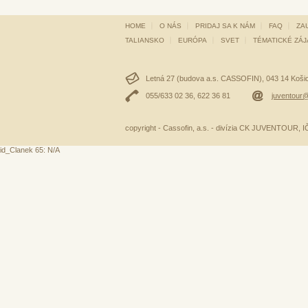
HOME
O NÁS
PRIDAJ SA K NÁM
FAQ
ZA
TALIANSKO
EURÓPA
SVET
TÉMATICKÉ ZÁ
Letná 27 (budova a.s. CASSOFIN), 043 14 Košice
055/633 02 36, 622 36 81
juventour@
copyright - Cassofin, a.s. - divízia CK JUVENTOUR,
id_Clanek 65: N/A