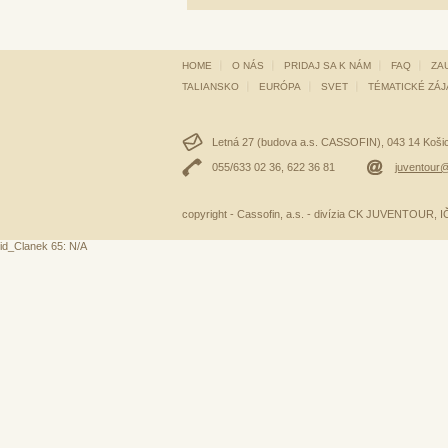
HOME
O NÁS
PRIDAJ SA K NÁM
FAQ
ZA
TALIANSKO
EURÓPA
SVET
TÉMATICKÉ ZÁ
Letná 27 (budova a.s. CASSOFIN), 043 14 Košice
055/633 02 36, 622 36 81
juventour@
copyright - Cassofin, a.s. - divízia CK JUVENTOUR,
id_Clanek 65: N/A