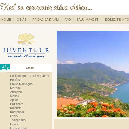
HOME
O NÁS
PRIDAJ SA K NÁM
FAQ
ZAUJÍMAVOSTI
DÔLEŽITÉ INF
MORE
Furlandsko Julské Benátsko
Benátsko
Emilia Romagna
Marche
Abruzzo
Molise
Apúlia
Bazilikáta
Kalábria
Kampánia
Lazio
Toskánsko
Ligúria
Ostrov Elba