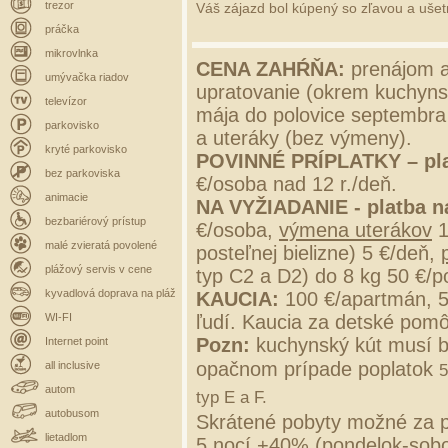
trezor
Váš zájazd bol kúpený so zľavou a ušetri
práčka
mikrovlnka
CENA ZAHŔŇA:
prenájom a
umývačka riadov
upratovanie (okrem kuchynsk
televízor
mája do polovice septembra 
parkovisko
a uteráky (bez výmeny).
kryté parkovisko
POVINNÉ PRÍPLATKY –
pl
bez parkoviska
€/osoba nad 12 r./deň.
animacie
NA VYŽIADANIE - platba n
bezbariérový prístup
€/osoba,
výmena uterákov
1
malé zvieratá povolené
posteľnej bielizne) 5 €/deň,
plážový servis v cene
typ C2 a D2) do 8 kg 50 €/p
kyvadlová doprava na pláž
KAUCIA:
100 €/apartmán, 
WI-FI
ľudí. Kaucia za detské pomô
Pozn:
kuchynský kút musí b
Internet point
opačnom prípade poplatok
all inclusive
5
autom
typ E a F.
autobusom
Skrátené pobyty možné za p
lietadlom
5 nocí +40% (pondelok-sobo