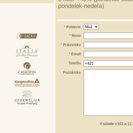
pondelok-nedeľa)
* Pohlavie
* Meno
* Priezvisko
* Email
Telefón
Poznámka
V súlade s §11 a 12