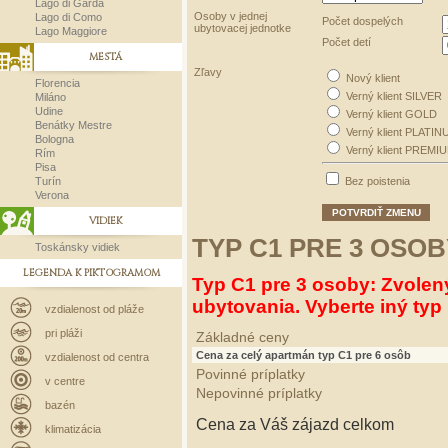
Lago di Garda
Osoby v jednej
Lago di Como
Počet dospelých
ubytovacej jednotke
Lago Maggiore
Počet detí
MESTÁ
Zľavy
Nový klient
Florencia
Verný klient SILVER
Miláno
Udine
Verný klient GOLD
Benátky Mestre
Verný klient PLATIN
Bologna
Verný klient PREMI
Rím
Pisa
Turín
Bez poistenia
Verona
POTVRDIŤ ZMENU
VIDIEK
TYP C1 PRE 3 OSOB
Toskánsky vidiek
LEGENDA K PIKTOGRAMOM
Typ C1 pre 3 osoby: Zvolen
ubytovania. Vyberte iný typ 
vzdialenost od pláže
pri pláži
Základné ceny
Cena za celý apartmán typ C1 pre 6 osôb
vzdialenost od centra
Povinné príplatky
v centre
Nepovinné príplatky
bazén
Cena za Váš zájazd celkom
klimatizácia