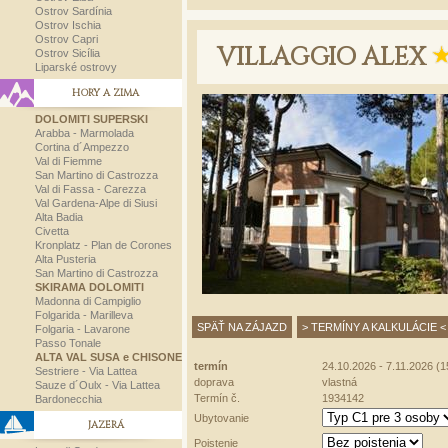
Ostrov Sardínia
Ostrov Ischia
Ostrov Capri
VILLAGGIO ALEX
Ostrov Sicília
Liparské ostrovy
HORY A ZIMA
DOLOMITI SUPERSKI
Arabba - Marmolada
Cortina d´Ampezzo
Val di Fiemme
San Martino di Castrozza
Val di Fassa - Carezza
Val Gardena-Alpe di Siusi
Alta Badia
Civetta
Kronplatz - Plan de Corones
Alta Pusteria
San Martino di Castrozza
SKIRAMA DOLOMITI
Madonna di Campiglio
Folgarida - Marilleva
SPÄŤ NA ZÁJAZD
> TERMÍNY A KALKULÁCIE <
Folgaria - Lavarone
Passo Tonale
ALTA VAL SUSA e CHISONE
termín
24.10.2026 - 7.11.2026 (15
Sestriere - Via Lattea
doprava
vlastná
Sauze d´Oulx - Via Lattea
Termín č.
1934142
Bardonecchia
Ubytovanie
JAZERÁ
Poistenie