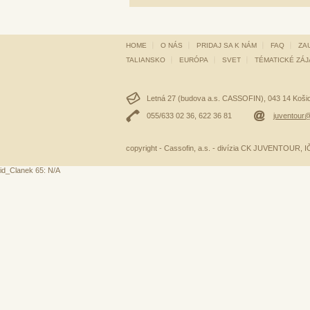
HOME
O NÁS
PRIDAJ SA K NÁM
FAQ
ZA
TALIANSKO
EURÓPA
SVET
TÉMATICKÉ ZÁ
Letná 27 (budova a.s. CASSOFIN), 043 14 Košice
055/633 02 36, 622 36 81
juventour@
copyright - Cassofin, a.s. - divízia CK JUVENTOUR,
id_Clanek 65: N/A