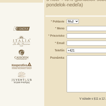
pondelok-nedeľa)
* Pohlavie
* Meno
* Priezvisko
* Email
Telefón
Poznámka
V súlade s §11 a 12