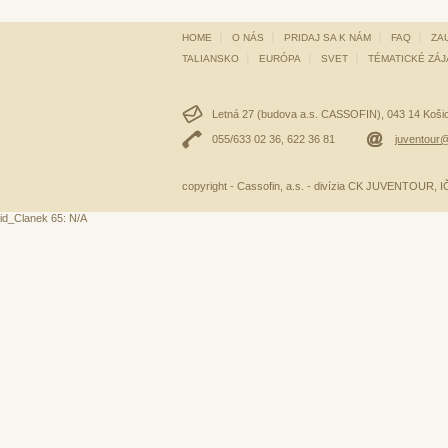
HOME
O NÁS
PRIDAJ SA K NÁM
FAQ
ZA
TALIANSKO
EURÓPA
SVET
TÉMATICKÉ ZÁ
Letná 27 (budova a.s. CASSOFIN), 043 14 Košice
055/633 02 36, 622 36 81
juventour@
copyright - Cassofin, a.s. - divízia CK JUVENTOUR,
id_Clanek 65: N/A