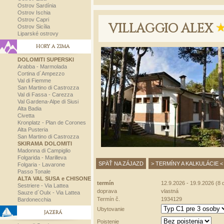
Ostrov Sardínia
Ostrov Ischia
Ostrov Capri
VILLAGGIO ALEX
Ostrov Sicília
Liparské ostrovy
HORY A ZIMA
DOLOMITI SUPERSKI
Arabba - Marmolada
Cortina d´Ampezzo
Val di Fiemme
San Martino di Castrozza
Val di Fassa - Carezza
Val Gardena-Alpe di Siusi
Alta Badia
Civetta
Kronplatz - Plan de Corones
Alta Pusteria
San Martino di Castrozza
SKIRAMA DOLOMITI
Madonna di Campiglio
Folgarida - Marilleva
SPÄŤ NA ZÁJAZD
> TERMÍNY A KALKULÁCIE <
Folgaria - Lavarone
Passo Tonale
ALTA VAL SUSA e CHISONE
termín
12.9.2026 - 19.9.2026 (8 d
Sestriere - Via Lattea
doprava
vlastná
Sauze d´Oulx - Via Lattea
Termín č.
1934129
Bardonecchia
Ubytovanie
JAZERÁ
Poistenie