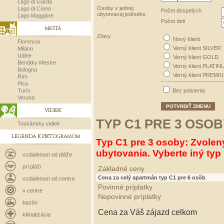
Lago di Garda
Osoby v jednej
Lago di Como
Počet dospelých
ubytovacej jednotke
Lago Maggiore
Počet detí
MESTÁ
Zľavy
Nový klient
Florencia
Verný klient SILVER
Miláno
Udine
Verný klient GOLD
Benátky Mestre
Verný klient PLATIN
Bologna
Verný klient PREMI
Rím
Pisa
Turín
Bez poistenia
Verona
POTVRDIŤ ZMENU
VIDIEK
TYP C1 PRE 3 OSOB
Toskánsky vidiek
LEGENDA K PIKTOGRAMOM
Typ C1 pre 3 osoby: Zvolen
ubytovania. Vyberte iný typ 
vzdialenost od pláže
pri pláži
Základné ceny
Cena za celý apartmán typ C1 pre 6 osôb
vzdialenost od centra
Povinné príplatky
v centre
Nepovinné príplatky
bazén
Cena za Váš zájazd celkom
klimatizácia