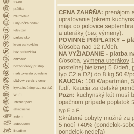
trezor
práčka
CENA ZAHŔŇA:
prenájom a
mikrovlnka
upratovanie (okrem kuchynsk
umývačka riadov
mája do polovice septembra 
televízor
a uteráky (bez výmeny).
parkovisko
POVINNÉ PRÍPLATKY –
pl
kryté parkovisko
€/osoba nad 12 r./deň.
bez parkoviska
NA VYŽIADANIE - platba n
animacie
€/osoba,
výmena uterákov
1
posteľnej bielizne) 5 €/deň,
bezbariérový prístup
typ C2 a D2) do 8 kg 50 €/p
malé zvieratá povolené
KAUCIA:
100 €/apartmán, 
plážový servis v cene
ľudí. Kaucia za detské pomô
kyvadlová doprava na pláž
Pozn:
kuchynský kút musí b
WI-FI
opačnom prípade poplatok
5
Internet point
all inclusive
typ E a F.
autom
Skrátené pobyty možné za p
5 nocí +40% (pondelok-sobo
autobusom
pondelok-nedeľa)
lietadlom