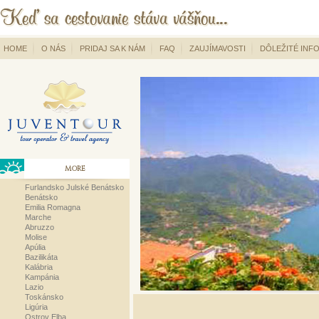
HOME
O NÁS
PRIDAJ SA K NÁM
FAQ
ZAUJÍMAVOSTI
DÔLEŽITÉ INF
MORE
Furlandsko Julské Benátsko
Benátsko
Emilia Romagna
Marche
Abruzzo
Molise
Apúlia
Bazilikáta
Kalábria
Kampánia
Lazio
Toskánsko
Ligúria
Ostrov Elba