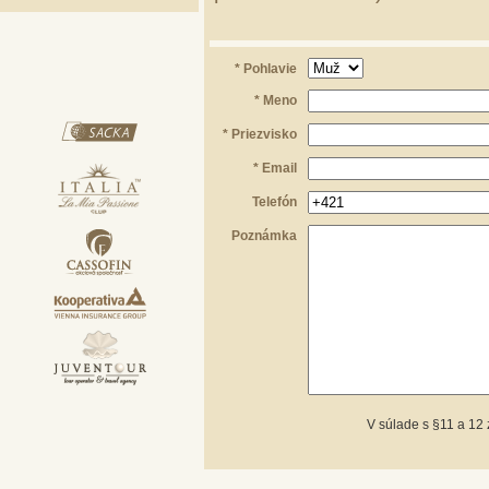
* Pohlavie
* Meno
* Priezvisko
* Email
Telefón
Poznámka
V súlade s §11 a 12