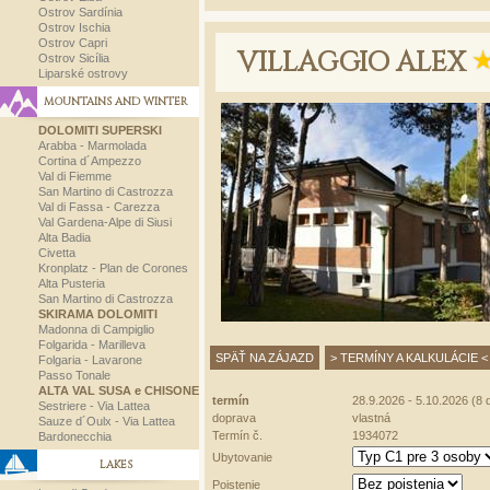
Ostrov Sardínia
Ostrov Ischia
Ostrov Capri
VILLAGGIO ALEX
Ostrov Sicília
Liparské ostrovy
MOUNTAINS AND WINTER
DOLOMITI SUPERSKI
Arabba - Marmolada
Cortina d´Ampezzo
Val di Fiemme
San Martino di Castrozza
Val di Fassa - Carezza
Val Gardena-Alpe di Siusi
Alta Badia
Civetta
Kronplatz - Plan de Corones
Alta Pusteria
San Martino di Castrozza
SKIRAMA DOLOMITI
Madonna di Campiglio
Folgarida - Marilleva
SPÄŤ NA ZÁJAZD
> TERMÍNY A KALKULÁCIE <
Folgaria - Lavarone
Passo Tonale
ALTA VAL SUSA e CHISONE
termín
28.9.2026 - 5.10.2026 (8 d
Sestriere - Via Lattea
doprava
vlastná
Sauze d´Oulx - Via Lattea
Termín č.
1934072
Bardonecchia
Ubytovanie
LAKES
Poistenie