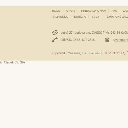
HOME
O NÁS
PRIDAJ SA K NÁM
FAQ
ZA
TALIANSKO
EURÓPA
SVET
TÉMATICKÉ ZÁ
Letná 27 (budova a.s. CASSOFIN), 043 14 Košice
055/633 02 36, 622 36 81
juventour@
copyright - Cassofin, a.s. - divízia CK JUVENTOUR,
id_Clanek 65: N/A