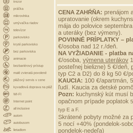
trezor
práčka
CENA ZAHŔŇA:
prenájom a
mikrovlnka
upratovanie (okrem kuchynsk
umývačka riadov
mája do polovice septembra 
televízor
a uteráky (bez výmeny).
parkovisko
POVINNÉ PRÍPLATKY –
pl
kryté parkovisko
€/osoba nad 12 r./deň.
bez parkoviska
NA VYŽIADANIE - platba n
animacie
€/osoba,
výmena uterákov
1
posteľnej bielizne) 5 €/deň,
bezbariérový prístup
typ C2 a D2) do 8 kg 50 €/p
malé zvieratá povolené
KAUCIA:
100 €/apartmán, 
plážový servis v cene
ľudí. Kaucia za detské pomô
kyvadlová doprava na pláž
Pozn:
kuchynský kút musí b
WI-FI
opačnom prípade poplatok
5
Internet point
all inclusive
typ E a F.
autom
Skrátené pobyty možné za p
5 nocí +40% (pondelok-sobo
autobusom
pondelok-nedeľa)
lietadlom