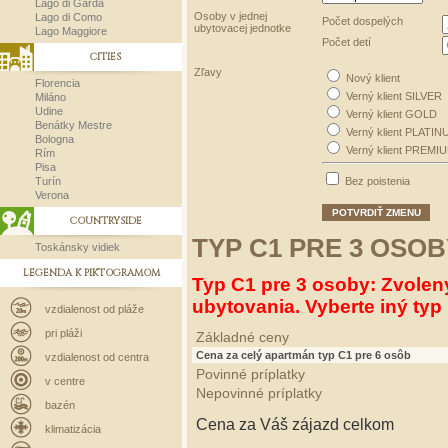
Lago di Garda
Osoby v jednej
Lago di Como
Počet dospelých
ubytovacej jednotke
Lago Maggiore
Počet detí
CITIES
Zľavy
Nový klient
Florencia
Verný klient SILVER
Miláno
Udine
Verný klient GOLD
Benátky Mestre
Verný klient PLATIN
Bologna
Verný klient PREMI
Rím
Pisa
Turín
Bez poistenia
Verona
POTVRDIŤ ZMENU
COUNTRYSIDE
TYP C1 PRE 3 OSOB
Toskánsky vidiek
LEGENDA K PIKTOGRAMOM
Typ C1 pre 3 osoby: Zvolen
ubytovania. Vyberte iný typ 
vzdialenost od pláže
pri pláži
Základné ceny
Cena za celý apartmán typ C1 pre 6 osôb
vzdialenost od centra
Povinné príplatky
v centre
Nepovinné príplatky
bazén
Cena za Váš zájazd celkom
klimatizácia