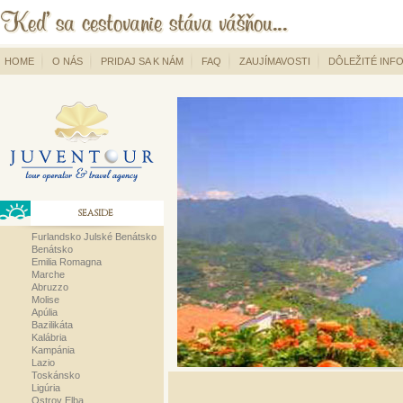
HOME
O NÁS
PRIDAJ SA K NÁM
FAQ
ZAUJÍMAVOSTI
DÔLEŽITÉ INF
SEASIDE
Furlandsko Julské Benátsko
Benátsko
Emilia Romagna
Marche
Abruzzo
Molise
Apúlia
Bazilikáta
Kalábria
Kampánia
Lazio
Toskánsko
Ligúria
Ostrov Elba