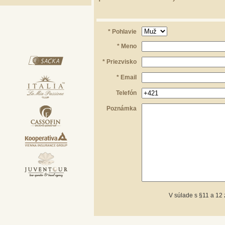
* Pohlavie
* Meno
* Priezvisko
* Email
Telefón
Poznámka
V súlade s §11 a 12