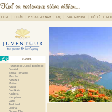
HOME
O NÁS
PRIDAJ SA K NÁM
FAQ
ZAUJÍMAVOSTI
DÔLEŽITÉ INF
SEASIDE
Furlandsko Julské Benátsko
Benátsko
Emilia Romagna
Marche
Abruzzo
Molise
Apúlia
Bazilikáta
Kalábria
Kampánia
Lazio
Toskánsko
Ligúria
Ostrov Elba