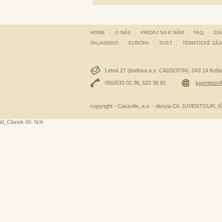
HOME
O NÁS
PRIDAJ SA K NÁM
FAQ
ZA
TALIANSKO
EURÓPA
SVET
TÉMATICKÉ ZÁ
Letná 27 (budova a.s. CASSOFIN), 043 14 Košice
055/633 02 36, 622 36 81
juventour@
copyright - Cassofin, a.s. - divízia CK JUVENTOUR,
id_Clanek 65: N/A