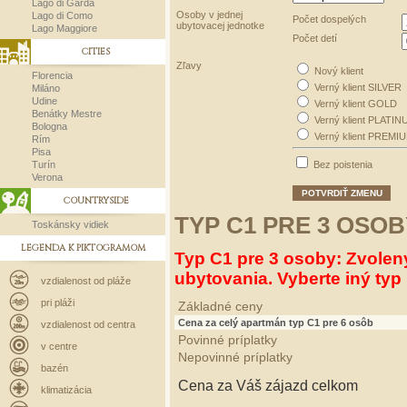
Lago di Garda
Osoby v jednej
Lago di Como
Počet dospelých
ubytovacej jednotke
Lago Maggiore
Počet detí
CITIES
Zľavy
Nový klient
Florencia
Verný klient SILVER
Miláno
Udine
Verný klient GOLD
Benátky Mestre
Verný klient PLATIN
Bologna
Verný klient PREMI
Rím
Pisa
Turín
Bez poistenia
Verona
POTVRDIŤ ZMENU
COUNTRYSIDE
TYP C1 PRE 3 OSOB
Toskánsky vidiek
LEGENDA K PIKTOGRAMOM
Typ C1 pre 3 osoby: Zvolen
ubytovania. Vyberte iný typ 
vzdialenost od pláže
pri pláži
Základné ceny
Cena za celý apartmán typ C1 pre 6 osôb
vzdialenost od centra
Povinné príplatky
v centre
Nepovinné príplatky
bazén
Cena za Váš zájazd celkom
klimatizácia