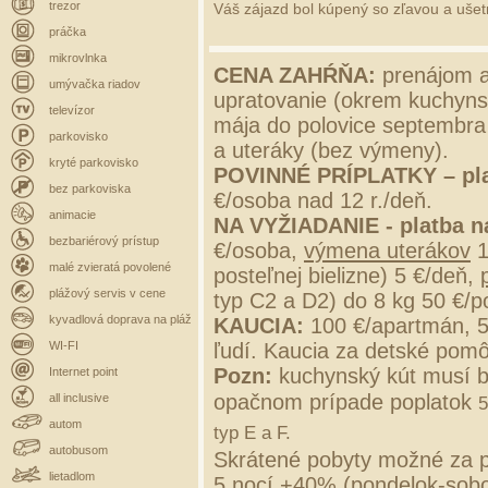
trezor
Váš zájazd bol kúpený so zľavou a ušetri
práčka
mikrovlnka
CENA ZAHŔŇA:
prenájom a
umývačka riadov
upratovanie (okrem kuchynsk
televízor
mája do polovice septembra 
parkovisko
a uteráky (bez výmeny).
kryté parkovisko
POVINNÉ PRÍPLATKY –
pl
bez parkoviska
€/osoba nad 12 r./deň.
animacie
NA VYŽIADANIE - platba n
bezbariérový prístup
€/osoba,
výmena uterákov
1
malé zvieratá povolené
posteľnej bielizne) 5 €/deň,
plážový servis v cene
typ C2 a D2) do 8 kg 50 €/p
kyvadlová doprava na pláž
KAUCIA:
100 €/apartmán, 
WI-FI
ľudí. Kaucia za detské pomô
Pozn:
kuchynský kút musí b
Internet point
opačnom prípade poplatok
all inclusive
5
autom
typ E a F.
autobusom
Skrátené pobyty možné za p
lietadlom
5 nocí +40% (pondelok-sobo