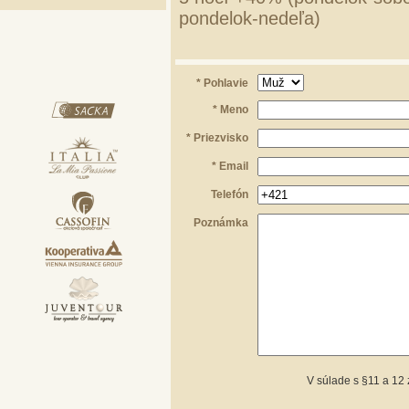
pondelok-nedeľa)
* Pohlavie
* Meno
* Priezvisko
* Email
Telefón
Poznámka
V súlade s §11 a 12