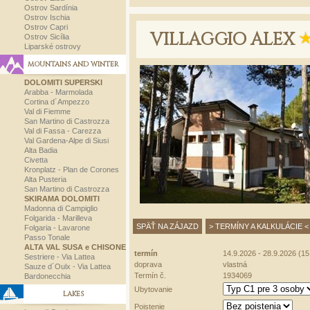
Ostrov Sardínia
Ostrov Ischia
Ostrov Capri
VILLAGGIO ALEX
Ostrov Sicília
Liparské ostrovy
MOUNTAINS AND WINTER
DOLOMITI SUPERSKI
Arabba - Marmolada
Cortina d´Ampezzo
Val di Fiemme
San Martino di Castrozza
Val di Fassa - Carezza
Val Gardena-Alpe di Siusi
Alta Badia
Civetta
Kronplatz - Plan de Corones
Alta Pusteria
San Martino di Castrozza
SKIRAMA DOLOMITI
Madonna di Campiglio
Folgarida - Marilleva
SPÄŤ NA ZÁJAZD
> TERMÍNY A KALKULÁCIE <
Folgaria - Lavarone
Passo Tonale
ALTA VAL SUSA e CHISONE
termín
14.9.2026 - 28.9.2026 (15 
Sestriere - Via Lattea
doprava
vlastná
Sauze d´Oulx - Via Lattea
Termín č.
1934069
Bardonecchia
Ubytovanie
LAKES
Poistenie