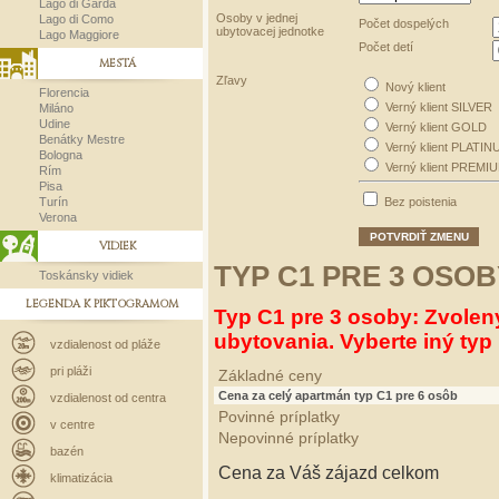
Lago di Garda
Osoby v jednej
Lago di Como
Počet dospelých
ubytovacej jednotke
Lago Maggiore
Počet detí
MESTÁ
Zľavy
Nový klient
Florencia
Verný klient SILVER
Miláno
Udine
Verný klient GOLD
Benátky Mestre
Verný klient PLATIN
Bologna
Verný klient PREMI
Rím
Pisa
Turín
Bez poistenia
Verona
POTVRDIŤ ZMENU
VIDIEK
TYP C1 PRE 3 OSOB
Toskánsky vidiek
LEGENDA K PIKTOGRAMOM
Typ C1 pre 3 osoby: Zvolen
ubytovania. Vyberte iný typ 
vzdialenost od pláže
pri pláži
Základné ceny
Cena za celý apartmán typ C1 pre 6 osôb
vzdialenost od centra
Povinné príplatky
v centre
Nepovinné príplatky
bazén
Cena za Váš zájazd celkom
klimatizácia