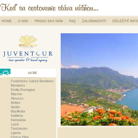
HOME
O NÁS
PRIDAJ SA K NÁM
FAQ
ZAUJÍMAVOSTI
DÔLEŽITÉ INF
MORE
Furlandsko Julské Benátsko
Benátsko
Emilia Romagna
Marche
Abruzzo
Molise
Apúlia
Bazilikáta
Kalábria
Kampánia
Lazio
Toskánsko
Ligúria
Ostrov Elba