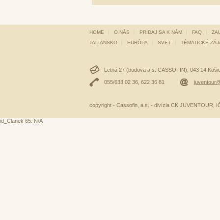
HOME
O NÁS
PRIDAJ SA K NÁM
FAQ
ZA
TALIANSKO
EURÓPA
SVET
TÉMATICKÉ ZÁ
Letná 27 (budova a.s. CASSOFIN), 043 14 Košice
055/633 02 36, 622 36 81
juventour@
copyright - Cassofin, a.s. - divízia CK JUVENTOUR,
id_Clanek 65: N/A