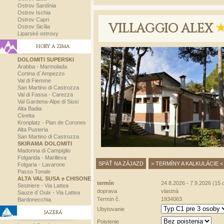
Ostrov Sardínia
Ostrov Ischia
Ostrov Capri
VILLAGGIO ALEX
Ostrov Sicília
Liparské ostrovy
HORY A ZIMA
DOLOMITI SUPERSKI
Arabba - Marmolada
Cortina d´Ampezzo
Val di Fiemme
San Martino di Castrozza
Val di Fassa - Carezza
Val Gardena-Alpe di Siusi
Alta Badia
Civetta
Kronplatz - Plan de Corones
Alta Pusteria
San Martino di Castrozza
SKIRAMA DOLOMITI
Madonna di Campiglio
Folgarida - Marilleva
SPÄŤ NA ZÁJAZD
> TERMÍNY A KALKULÁCIE <
Folgaria - Lavarone
Passo Tonale
ALTA VAL SUSA e CHISONE
termín
24.8.2026 - 7.9.2026 (15 d
Sestriere - Via Lattea
doprava
vlastná
Sauze d´Oulx - Via Lattea
Termín č.
1934063
Bardonecchia
Ubytovanie
JAZERÁ
Poistenie