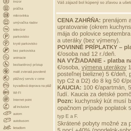
trezor
Váš zájazd bol kúpený so zľavou a ušetri
práčka
mikrovlnka
CENA ZAHŔŇA:
prenájom a
umývačka riadov
upratovanie (okrem kuchynsk
televízor
mája do polovice septembra 
parkovisko
a uteráky (bez výmeny).
kryté parkovisko
POVINNÉ PRÍPLATKY –
pl
bez parkoviska
€/osoba nad 12 r./deň.
animacie
NA VYŽIADANIE - platba n
bezbariérový prístup
€/osoba,
výmena uterákov
1
malé zvieratá povolené
posteľnej bielizne) 5 €/deň,
plážový servis v cene
typ C2 a D2) do 8 kg 50 €/p
kyvadlová doprava na pláž
KAUCIA:
100 €/apartmán, 
WI-FI
ľudí. Kaucia za detské pomô
Pozn:
kuchynský kút musí b
Internet point
opačnom prípade poplatok
all inclusive
5
autom
typ E a F.
autobusom
Skrátené pobyty možné za p
lietadlom
5 nocí +40% (pondelok-sobo