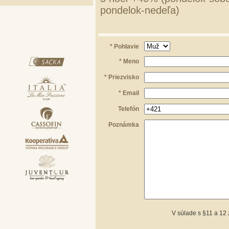
pondelok-nedeľa)
* Pohlavie
* Meno
* Priezvisko
* Email
Telefón
Poznámka
V súlade s §11 a 12