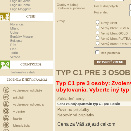
Lago di Garda
Osoby v jednej
Lago di Como
Počet dospelých
ubytovacej jednotke
Lago Maggiore
Počet detí
CITIES
Zľavy
Nový klient
Florencia
Verný klient SILVER
Miláno
Udine
Verný klient GOLD
Benátky Mestre
Verný klient PLATIN
Bologna
Verný klient PREMI
Rím
Pisa
Turín
Bez poistenia
Verona
POTVRDIŤ ZMENU
COUNTRYSIDE
TYP C1 PRE 3 OSOB
Toskánsky vidiek
LEGENDA K PIKTOGRAMOM
Typ C1 pre 3 osoby: Zvolen
ubytovania. Vyberte iný typ 
vzdialenost od pláže
pri pláži
Základné ceny
Cena za celý apartmán typ C1 pre 6 osôb
vzdialenost od centra
Povinné príplatky
v centre
Nepovinné príplatky
bazén
Cena za Váš zájazd celkom
klimatizácia