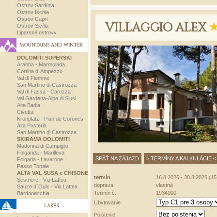
Ostrov Sardínia
Ostrov Ischia
Ostrov Capri
VILLAGGIO ALEX
Ostrov Sicília
Liparské ostrovy
MOUNTAINS AND WINTER
DOLOMITI SUPERSKI
Arabba - Marmolada
Cortina d´Ampezzo
Val di Fiemme
San Martino di Castrozza
Val di Fassa - Carezza
Val Gardena-Alpe di Siusi
Alta Badia
Civetta
Kronplatz - Plan de Corones
Alta Pusteria
San Martino di Castrozza
SKIRAMA DOLOMITI
Madonna di Campiglio
Folgarida - Marilleva
SPÄŤ NA ZÁJAZD
> TERMÍNY A KALKULÁCIE <
Folgaria - Lavarone
Passo Tonale
ALTA VAL SUSA e CHISONE
termín
16.8.2026 - 30.8.2026 (15 
Sestriere - Via Lattea
doprava
vlastná
Sauze d´Oulx - Via Lattea
Termín č.
1934000
Bardonecchia
Ubytovanie
LAKES
Poistenie