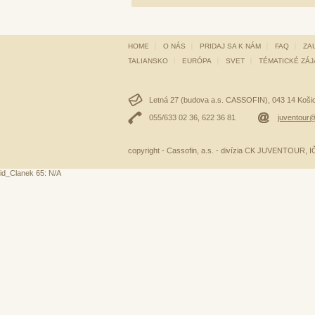
HOME
O NÁS
PRIDAJ SA K NÁM
FAQ
ZA
TALIANSKO
EURÓPA
SVET
TÉMATICKÉ ZÁ
Letná 27 (budova a.s. CASSOFIN), 043 14 Košice
055/633 02 36, 622 36 81
juventour@
copyright - Cassofin, a.s. - divízia CK JUVENTOUR,
id_Clanek 65: N/A