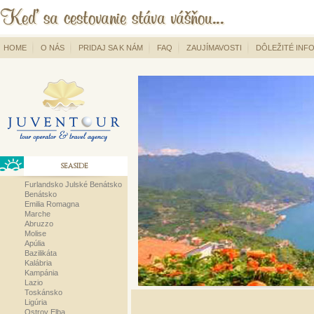
HOME
O NÁS
PRIDAJ SA K NÁM
FAQ
ZAUJÍMAVOSTI
DÔLEŽITÉ INF
SEASIDE
Furlandsko Julské Benátsko
Benátsko
Emilia Romagna
Marche
Abruzzo
Molise
Apúlia
Bazilikáta
Kalábria
Kampánia
Lazio
Toskánsko
Ligúria
Ostrov Elba