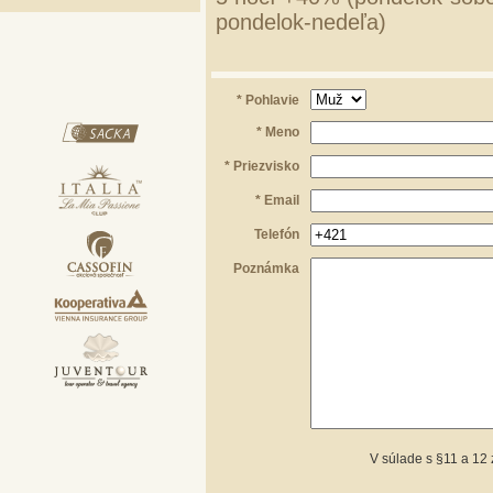
pondelok-nedeľa)
* Pohlavie
* Meno
* Priezvisko
* Email
Telefón
Poznámka
V súlade s §11 a 12