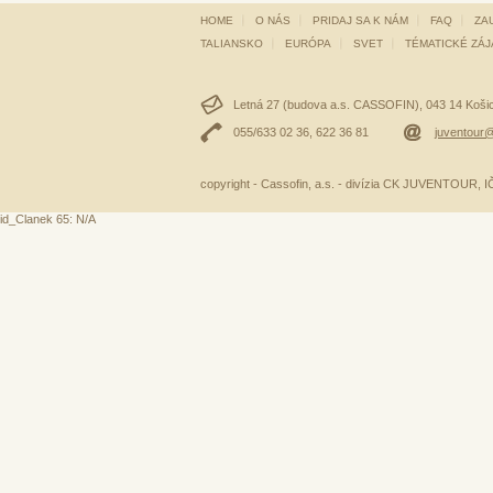
HOME
O NÁS
PRIDAJ SA K NÁM
FAQ
ZA
TALIANSKO
EURÓPA
SVET
TÉMATICKÉ ZÁ
Letná 27 (budova a.s. CASSOFIN), 043 14 Košice
055/633 02 36, 622 36 81
juventour@
copyright - Cassofin, a.s. - divízia CK JUVENTOUR,
id_Clanek 65: N/A