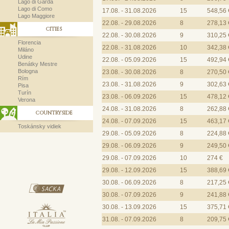
Lago di Garda
Lago di Como
17.08. - 31.08.2026
15
548,56 
Lago Maggiore
22.08. - 29.08.2026
8
278,13 
CITIES
22.08. - 30.08.2026
9
310,25 
Florencia
22.08. - 31.08.2026
10
342,38 
Miláno
Udine
22.08. - 05.09.2026
15
492,94 
Benátky Mestre
Bologna
23.08. - 30.08.2026
8
270,50 
Rím
23.08. - 31.08.2026
9
302,63 
Pisa
Turín
23.08. - 06.09.2026
15
478,12 
Verona
24.08. - 31.08.2026
8
262,88 
COUNTRYSIDE
24.08. - 07.09.2026
15
463,17 
Toskánsky vidiek
29.08. - 05.09.2026
8
224,88 
29.08. - 06.09.2026
9
249,50 
29.08. - 07.09.2026
10
274 €
29.08. - 12.09.2026
15
388,69 
30.08. - 06.09.2026
8
217,25 
30.08. - 07.09.2026
9
241,88 
30.08. - 13.09.2026
15
375,71 
31.08. - 07.09.2026
8
209,75 