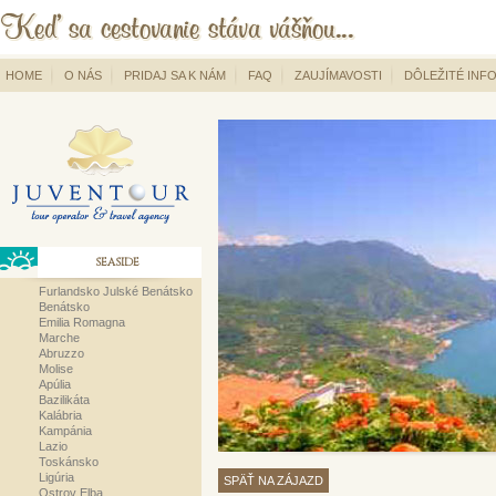
HOME
O NÁS
PRIDAJ SA K NÁM
FAQ
ZAUJÍMAVOSTI
DÔLEŽITÉ INF
SEASIDE
Furlandsko Julské Benátsko
Benátsko
Emilia Romagna
Marche
Abruzzo
Molise
Apúlia
Bazilikáta
Kalábria
Kampánia
Lazio
Toskánsko
Ligúria
SPÄŤ NA ZÁJAZD
Ostrov Elba