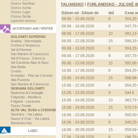
Ostrov Sardínia
TALIANSKO
/
FURLANDSKO - JULSKÉ 
Ostrov Ischia
Ostrov Capri
Dátum od - Dátum do
dní
Cena o
Ostrov Sicília
08.08. - 15.08.2026
8
304,25 
Liparské ostrovy
08.08. - 16.08.2026
9
347,75 
MOUNTAINS AND WINTER
08.08. - 17.08.2026
10
391,13 
DOLOMITI SUPERSKI
08.08. - 22.08.2026
15
596,33 
Arabba - Marmolada
Cortina d´Ampezzo
09.08. - 16.08.2026
8
304,25 
Val di Fiemme
San Martino di Castrozza
09.08. - 17.08.2026
9
347,75 
Val di Fassa - Carezza
Val Gardena-Alpe di Siusi
09.08. - 23.08.2026
15
592,66 
Alta Badia
10.08. - 17.08.2026
8
304,25 
Civetta
Kronplatz - Plan de Corones
10.08. - 24.08.2026
15
588,98 
Alta Pusteria
San Martino di Castrozza
15.08. - 22.08.2026
8
304,25 
SKIRAMA DOLOMITI
15.08. - 23.08.2026
9
344 €
Madonna di Campiglio
Folgarida - Marilleva
15.08. - 24.08.2026
10
383,75 
Folgaria - Lavarone
Passo Tonale
15.08. - 29.08.2026
15
570,73 
ALTA VAL SUSA e CHISONE
Sestriere - Via Lattea
16.08. - 23.08.2026
8
300,50 
Sauze d´Oulx - Via Lattea
16.08. - 24.08.2026
9
340,25 
Bardonecchia
16.08. - 30.08.2026
15
559,58 
LAKES
17.08. - 24.08.2026
8
296,75 