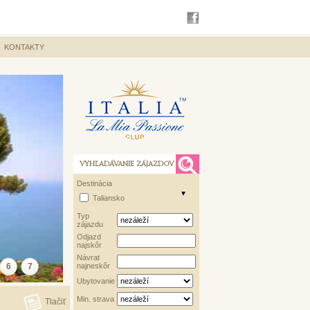
KONTAKTY
VYHĽADÁVANIE ZÁJAZDOV
Destinácia
Taliansko
Typ
zájazdu
Odjazd
najskôr
Návrat
6
7
najneskôr
Ubytovanie
Min. strava
Tlačiť