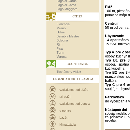
Lago di Garda
Lago di Como
Pláž
Lago Maggiore
100 m, piesočn
polovice mája d
CITIES
Centrum
Florencia
50 m od centra.
Miláno
Udine
Ubytovanie
Benátky Mestre
14 apartmánov 
Bologna
TV SAT, mikrovl
Rím
Pisa
Typ A pre 2 os
Turín
osoby, kuchynsk
Verona
Typ B1 pre 3
COUNTRYSIDE
osobu, spálňa
kút, kúpeľňa.
Toskánsky vidiek
Typ B2 pre 3-
manželskou po
LEGENDA K PIKTOGRAMOM
balkón.
Typ C pre 6 o
spojiť, kuchyns
vzdialenost od pláže
pri pláži
Parkovisko
do vyčerpania v
vzdialenost od centra
Nástupné dni
v centre
sobota, nedeľa, p
za príplatok: 5 
bazén
nedeľa).
klimatizácia