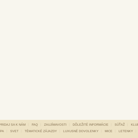
PRIDAJ SA K NÁM
FAQ
ZAUJÍMAVOSTI
DÔLEŽITÉ INFORMÁCIE
SÚŤAŽ
KLUB
PA
SVET
TÉMATICKÉ ZÁJAZDY
LUXUSNÉ DOVOLENKY
MICE
LETENKY