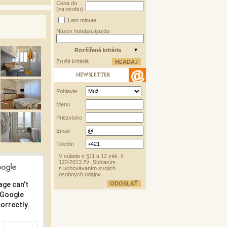
Cena do
(za osobu)
Last minute
Názov hotela/zájazdu
Rozšířené kritéria
Zrušit kritériá
NEWSLETTER
Pohlavie
Meno
Priezvisko
Email
Telefón
V súlade s §11 a 12 zák. č.
122/2013 Zz. Súhlasím
s uchovávaním svojich
osobných údajov.
age can't
 Google
orrectly.