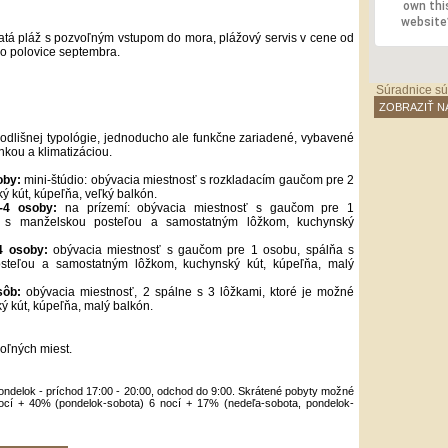
own thi
website
atá pláž s pozvoľným vstupom do mora, plážový servis v cene od
o polovice septembra.
Súradnice sú
ZOBRAZIŤ N
odlišnej typológie, jednoducho ale funkčne zariadené, vybavené
nkou a klimatizáciou.
oby:
mini-štúdio: obývacia miestnosť s rozkladacím gaučom pre 2
ý kút, kúpeľňa, veľký balkón.
-4 osoby:
na prízemí: obývacia miestnosť s gaučom pre 1
 s manželskou posteľou a samostatným lôžkom, kuchynský
4 osoby:
obývacia miestnosť s gaučom pre 1 osobu, spálňa s
steľou a samostatným lôžkom, kuchynský kút, kúpeľňa, malý
sôb:
obývacia miestnosť, 2 spálne s 3 lôžkami, ktoré je možné
ký kút, kúpeľňa, malý balkón.
oľných miest.
ondelok - príchod 17:00 - 20:00, odchod do 9:00. Skrátené pobyty možné
nocí + 40% (pondelok-sobota) 6 nocí + 17% (nedeľa-sobota, pondelok-