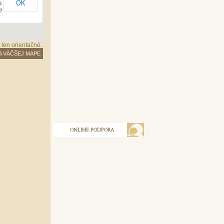
OK
s
?
 len orientačné.
A VÄČŠEJ MAPE
ONLINE PODPORA