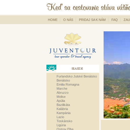
HOME
O NÁS
PRIDAJ SA K NÁM
FAQ
ZAU
SEASIDE
Furlandsko Julské Benátsko
Benátsko
Emilia Romagna
Marche
Abruzzo
Molise
Apúlia
Bazilikáta
Kalábria
Kampánia
Lazio
Toskánsko
Ligúria
Ostrov Elba