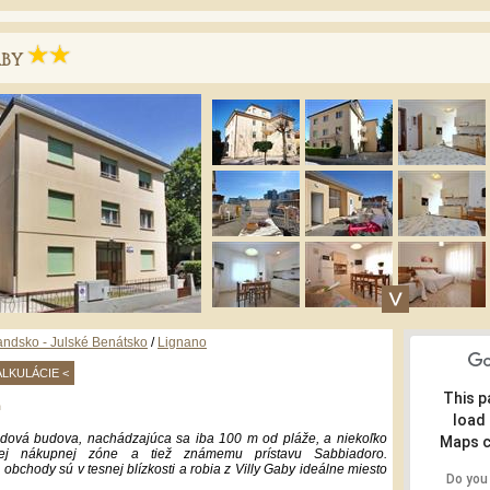
ABY
andsko - Julské Benátsko
/
Lignano
ALKULÁCIE <
This p
load
odová budova, nachádzajúca sa iba 100 m od pláže, a niekoľko
Maps c
ej nákupnej zóne a tiež známemu prístavu Sabbiadoro.
obchody sú v tesnej blízkosti a robia z Villy Gaby ideálne miesto
Do you