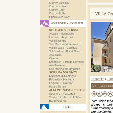
Ostrov Sardínia
Ostrov Ischia
Ostrov Capri
VILLA G
Ostrov Sicília
Liparské ostrovy
MOUNTAINS AND WINTER
DOLOMITI SUPERSKI
Arabba - Marmolada
Cortina d´Ampezzo
Val di Fiemme
San Martino di Castrozza
Val di Fassa - Carezza
Val Gardena-Alpe di Siusi
Alta Badia
Civetta
Kronplatz - Plan de Corones
Alta Pusteria
San Martino di Castrozza
SKIRAMA DOLOMITI
Madonna di Campiglio
Taliansko
/
Furl
Folgarida - Marilleva
Folgaria - Lavarone
> TERMÍNY A K
Passo Tonale
ALTA VAL SUSA e CHISONE
Sestriere - Via Lattea
Sauze d´Oulx - Via Lattea
Bardonecchia
Táto trojposch
krokov k peš
LAKES
Supermarkety a 
pre dovolenku.