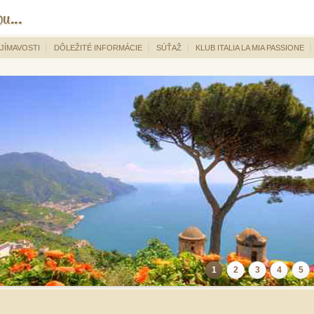
JÍMAVOSTI
DÔLEŽITÉ INFORMÁCIE
SÚŤAŽ
KLUB ITALIA LA MIA PASSIONE
1
2
3
4
5