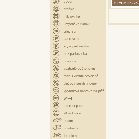
trezor
> TERMÍNY A K
práčka
mikrovlnka
umývačka riadov
televízor
parkovisko
kryté parkovisko
bez parkoviska
animacie
bezbariérový prístup
malé zvieratá povolené
plážový servis v cene
kyvadlová doprava na pláž
WI-FI
Internet point
all inclusive
autom
autobusom
lietadlom