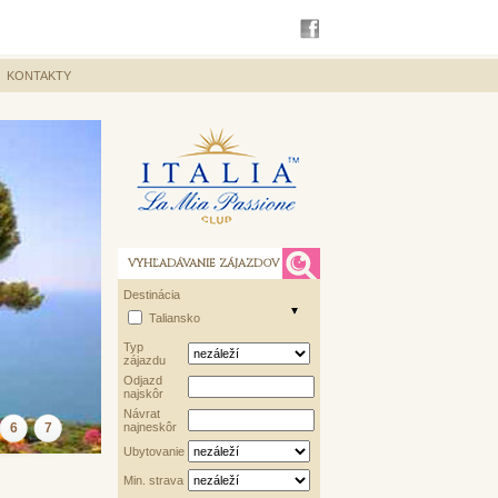
KONTAKTY
VYHĽADÁVANIE ZÁJAZDOV
Destinácia
Taliansko
Typ
zájazdu
Odjazd
najskôr
Návrat
6
7
najneskôr
Ubytovanie
Min. strava