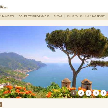
JÍMAVOSTI
DÔLEŽITÉ INFORMÁCIE
SÚŤAŽ
KLUB ITALIA LA MIA PASSIONE
1
2
3
4
5
D