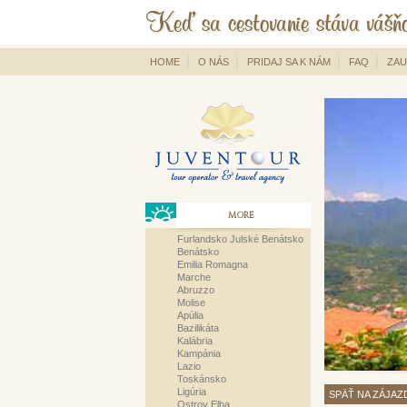
HOME
O NÁS
PRIDAJ SA K NÁM
FAQ
ZAU
MORE
Furlandsko Julské Benátsko
Benátsko
Emilia Romagna
Marche
Abruzzo
Molise
Apúlia
Bazilikáta
Kalábria
Kampánia
Lazio
Toskánsko
Ligúria
SPÄŤ NA ZÁJAZ
Ostrov Elba