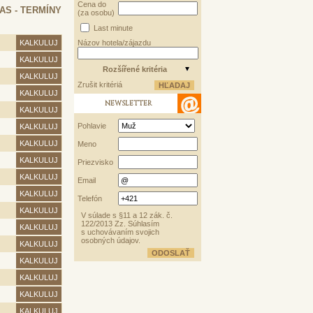
Cena do
AS - TERMÍNY
(za osobu)
Last minute
KALKULUJ
Názov hotela/zájazdu
KALKULUJ
Rozšířené kritéria
KALKULUJ
Zrušit kritériá
KALKULUJ
NEWSLETTER
KALKULUJ
Pohlavie
KALKULUJ
KALKULUJ
Meno
KALKULUJ
Priezvisko
KALKULUJ
Email
KALKULUJ
Telefón
KALKULUJ
V súlade s §11 a 12 zák. č.
122/2013 Zz. Súhlasím
KALKULUJ
s uchovávaním svojich
osobných údajov.
KALKULUJ
KALKULUJ
KALKULUJ
KALKULUJ
KALKULUJ