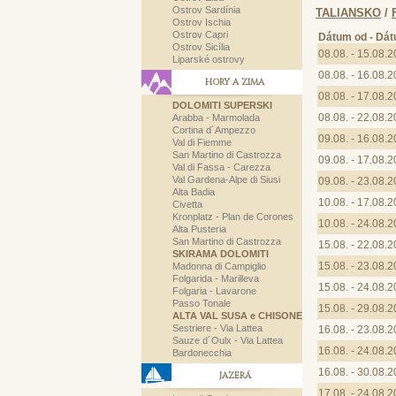
Ostrov Sardínia
TALIANSKO
/
Ostrov Ischia
Ostrov Capri
Dátum od - Dá
Ostrov Sicília
08.08. - 15.08.
Liparské ostrovy
08.08. - 16.08.
HORY A ZIMA
08.08. - 17.08.
DOLOMITI SUPERSKI
08.08. - 22.08.
Arabba - Marmolada
Cortina d´Ampezzo
09.08. - 16.08.
Val di Fiemme
San Martino di Castrozza
09.08. - 17.08.
Val di Fassa - Carezza
Val Gardena-Alpe di Siusi
09.08. - 23.08.
Alta Badia
10.08. - 17.08.
Civetta
Kronplatz - Plan de Corones
10.08. - 24.08.
Alta Pusteria
San Martino di Castrozza
15.08. - 22.08.
SKIRAMA DOLOMITI
15.08. - 23.08.
Madonna di Campiglio
Folgarida - Marilleva
15.08. - 24.08.
Folgaria - Lavarone
Passo Tonale
15.08. - 29.08.
ALTA VAL SUSA e CHISONE
Sestriere - Via Lattea
16.08. - 23.08.
Sauze d´Oulx - Via Lattea
16.08. - 24.08.
Bardonecchia
16.08. - 30.08.
JAZERÁ
17.08. - 24.08.