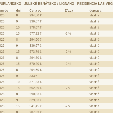
FURLANDSKO - JULSKÉ BENÁTSKO
/
LIGNANO
- REZIDENCIA LAS VEG
tum do
dní
Cena od
Zľava
doprava
2026
8
294,50 €
vlastná
2026
9
336,67 €
vlastná
2026
10
378,67 €
vlastná
2026
15
577,22 €
-2 %
vlastná
2026
8
294,50 €
vlastná
2026
9
336,67 €
vlastná
2026
15
573,79 €
-2 %
vlastná
2026
8
294,50 €
vlastná
2026
15
570,20 €
-2 %
vlastná
2026
8
294,50 €
vlastná
2026
9
333 €
vlastná
2026
10
371,33 €
vlastná
2026
15
552,39 €
-2 %
vlastná
2026
8
290,83 €
vlastná
2026
9
329,33 €
vlastná
2026
15
541,45 €
-2 %
vlastná
2026
8
287,33 €
vlastná