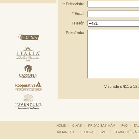
* Priezvisko
* Email
Telefón
Poznámka
V súlade s §11 a 12
HOME
O NÁS
PRIDAJ SA K NÁM
FAQ
ZA
TALIANSKO
EURÓPA
SVET
TÉMATICKÉ ZÁ