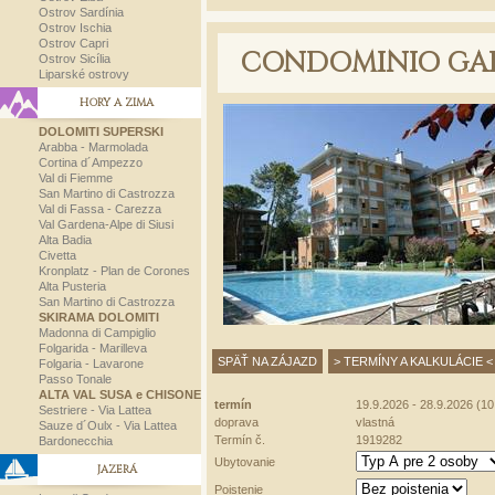
Ostrov Sardínia
Ostrov Ischia
Ostrov Capri
CONDOMINIO GA
Ostrov Sicília
Liparské ostrovy
HORY A ZIMA
DOLOMITI SUPERSKI
Arabba - Marmolada
Cortina d´Ampezzo
Val di Fiemme
San Martino di Castrozza
Val di Fassa - Carezza
Val Gardena-Alpe di Siusi
Alta Badia
Civetta
Kronplatz - Plan de Corones
Alta Pusteria
San Martino di Castrozza
SKIRAMA DOLOMITI
Madonna di Campiglio
Folgarida - Marilleva
SPÄŤ NA ZÁJAZD
> TERMÍNY A KALKULÁCIE <
Folgaria - Lavarone
Passo Tonale
ALTA VAL SUSA e CHISONE
termín
19.9.2026 - 28.9.2026 (10 
Sestriere - Via Lattea
doprava
vlastná
Sauze d´Oulx - Via Lattea
Termín č.
1919282
Bardonecchia
Ubytovanie
JAZERÁ
Poistenie