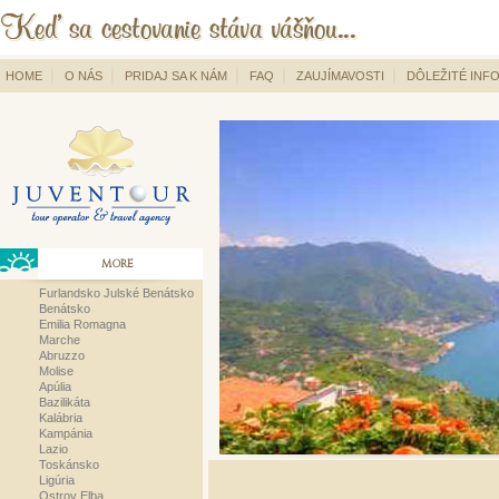
HOME
O NÁS
PRIDAJ SA K NÁM
FAQ
ZAUJÍMAVOSTI
DÔLEŽITÉ INF
MORE
Furlandsko Julské Benátsko
Benátsko
Emilia Romagna
Marche
Abruzzo
Molise
Apúlia
Bazilikáta
Kalábria
Kampánia
Lazio
Toskánsko
Ligúria
Ostrov Elba