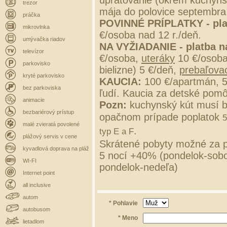
upratovanie (okrem kuchynsk
trezor
mája do polovice septembra
práčka
POVINNÉ PRÍPLATKY - pla
mikrovlnka
€/osoba nad 12 r./deň.
umývačka riadov
NA VYŽIADANIE - platba n
televízor
€/osoba,
uteráky
10 €/osob
parkovisko
bielizne) 5 €/deň,
prebaľovac
kryté parkovisko
KAUCIA:
100 €/apartmán, 
bez parkoviska
ľudí. Kaucia za detské pomô
animacie
Pozn:
kuchynský kút musí b
bezbariérový prístup
opačnom prípade poplatok
5
malé zvieratá povolené
.
typ E a F
plážový servis v cene
Skrátené pobyty možné za p
kyvadlová doprava na pláž
5 nocí +40% (pondelok-sobo
WI-FI
pondelok-nedeľa)
Internet point
all inclusive
autom
* Pohlavie
autobusom
* Meno
lietadlom