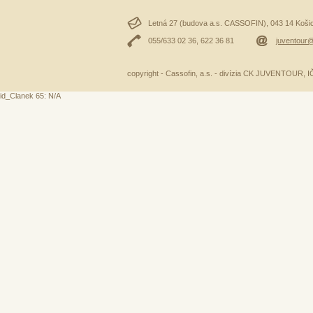
Letná 27 (budova a.s. CASSOFIN), 043 14 Košice
055/633 02 36, 622 36 81
juventour@
copyright - Cassofin, a.s. - divízia CK JUVENTOUR,
id_Clanek 65: N/A