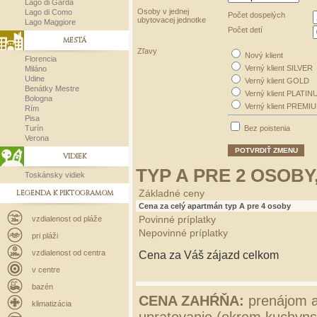
Lago di Garda
Osoby v jednej
Lago di Como
Počet dospelých
ubytovacej jednotke
Lago Maggiore
Počet detí
MESTÁ
Zľavy
Nový klient
Florencia
Verný klient SILVER
Miláno
Udine
Verný klient GOLD
Benátky Mestre
Verný klient PLATIN
Bologna
Verný klient PREMI
Rím
Pisa
Turín
Bez poistenia
Verona
POTVRDIŤ ZMENU
VIDIEK
TYP A PRE 2 OSOBY
Toskánsky vidiek
LEGENDA K PIKTOGRAMOM
Základné ceny
Cena za celý apartmán typ A pre 4 osoby
vzdialenost od pláže
Povinné príplatky
Nepovinné príplatky
pri pláži
vzdialenost od centra
Cena za Váš zájazd celkom
v centre
bazén
CENA ZAHŔŇA:
prenájom a
klimatizácia