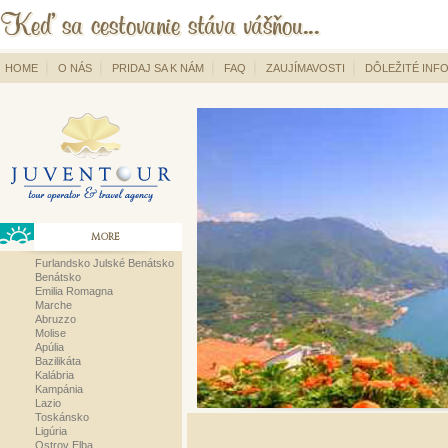
HOME
O NÁS
PRIDAJ SA K NÁM
FAQ
ZAUJÍMAVOSTI
DÔLEŽITÉ INF
MORE
Furlandsko Julské Benátsko
Benátsko
Emilia Romagna
Marche
Abruzzo
Molise
Apúlia
Bazilikáta
Kalábria
Kampánia
Lazio
Toskánsko
Ligúria
Ostrov Elba