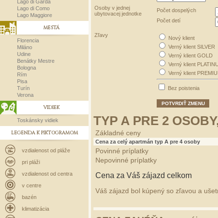
Lago di Garda
Osoby v jednej
Lago di Como
Počet dospelých
ubytovacej jednotke
Lago Maggiore
Počet detí
MESTÁ
Zľavy
Nový klient
Florencia
Verný klient SILVER
Miláno
Udine
Verný klient GOLD
Benátky Mestre
Verný klient PLATIN
Bologna
Verný klient PREMI
Rím
Pisa
Turín
Bez poistenia
Verona
POTVRDIŤ ZMENU
VIDIEK
TYP A PRE 2 OSOBY
Toskánsky vidiek
LEGENDA K PIKTOGRAMOM
Základné ceny
Cena za celý apartmán typ A pre 4 osoby
vzdialenost od pláže
Povinné príplatky
Nepovinné príplatky
pri pláži
vzdialenost od centra
Cena za Váš zájazd celkom
v centre
Váš zájazd bol kúpený so zľavou a ušetri
bazén
klimatizácia