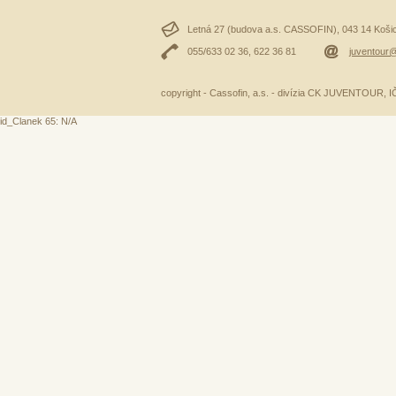
Letná 27 (budova a.s. CASSOFIN), 043 14 Košice
055/633 02 36, 622 36 81
juventour@
copyright - Cassofin, a.s. - divízia CK JUVENTOUR,
id_Clanek 65: N/A