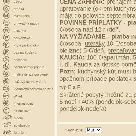
CENA ZAHŔŇA:
prenájom a
trezor
upratovanie (okrem kuchynsk
práčka
mája do polovice septembra
mikrovlnka
POVINNÉ PRÍPLATKY - pla
umývačka riadov
€/osoba nad 12 r./deň.
televízor
NA VYŽIADANIE - platba n
parkovisko
€/osoba,
uteráky
10 €/osob
kryté parkovisko
bielizne) 5 €/deň,
prebaľovac
bez parkoviska
KAUCIA:
100 €/apartmán, 
animacie
ľudí. Kaucia za detské pomô
bezbariérový prístup
Pozn:
kuchynský kút musí b
malé zvieratá povolené
opačnom prípade poplatok
5
plážový servis v cene
.
typ E a F
kyvadlová doprava na pláž
Skrátené pobyty možné za p
WI-FI
5 nocí +40% (pondelok-sobo
Internet point
pondelok-nedeľa)
all inclusive
autom
autobusom
* Pohlavie
lietadlom