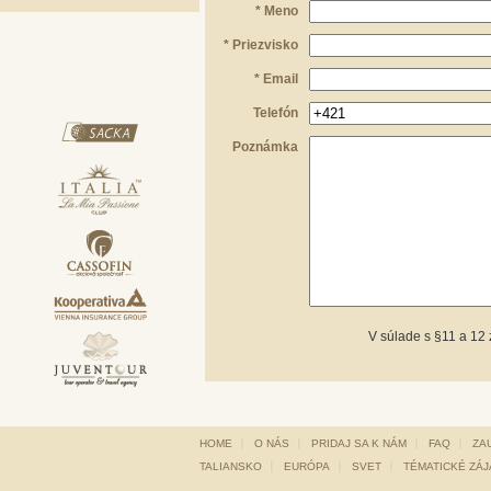
* Meno
* Priezvisko
* Email
Telefón
Poznámka
V súlade s §11 a 12
HOME
O NÁS
PRIDAJ SA K NÁM
FAQ
ZA
TALIANSKO
EURÓPA
SVET
TÉMATICKÉ ZÁ