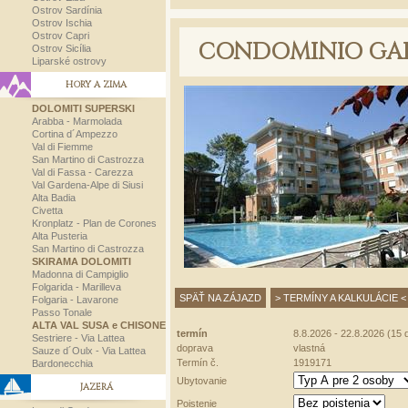
Ostrov Sardínia
Ostrov Ischia
Ostrov Capri
CONDOMINIO GA
Ostrov Sicília
Liparské ostrovy
HORY A ZIMA
DOLOMITI SUPERSKI
Arabba - Marmolada
Cortina d´Ampezzo
Val di Fiemme
San Martino di Castrozza
Val di Fassa - Carezza
Val Gardena-Alpe di Siusi
Alta Badia
Civetta
Kronplatz - Plan de Corones
Alta Pusteria
San Martino di Castrozza
SKIRAMA DOLOMITI
Madonna di Campiglio
Folgarida - Marilleva
SPÄŤ NA ZÁJAZD
> TERMÍNY A KALKULÁCIE <
Folgaria - Lavarone
Passo Tonale
ALTA VAL SUSA e CHISONE
termín
8.8.2026 - 22.8.2026 (15 d
Sestriere - Via Lattea
doprava
vlastná
Sauze d´Oulx - Via Lattea
Termín č.
1919171
Bardonecchia
Ubytovanie
JAZERÁ
Poistenie