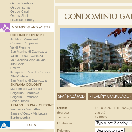
Ostrov Sardínia
Ostrov Ischia
Ostrov Capri
CONDOMINIO GA
Ostrov Sicília
Liparské ostrovy
MOUNTAINS AND WINTER
DOLOMITI SUPERSKI
Arabba - Marmolada
Cortina d´Ampezzo
Val di Fiemme
San Martino di Castrozza
Val di Fassa - Carezza
Val Gardena-Alpe di Siusi
Alta Badia
Civetta
Kronplatz - Plan de Corones
Alta Pusteria
San Martino di Castrozza
SKIRAMA DOLOMITI
Madonna di Campiglio
Folgarida - Marilleva
SPÄŤ NA ZÁJAZD
> TERMÍNY A KALKULÁCIE <
Folgaria - Lavarone
Passo Tonale
ALTA VAL SUSA e CHISONE
termín
18.10.2026 - 1.11.2026 (15
Sestriere - Via Lattea
doprava
vlastná
Sauze d´Oulx - Via Lattea
Termín č.
1919069
Bardonecchia
Ubytovanie
LAKES
Poistenie