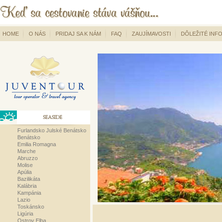
HOME
O NÁS
PRIDAJ SA K NÁM
FAQ
ZAUJÍMAVOSTI
DÔLEŽITÉ INF
SEASIDE
Furlandsko Julské Benátsko
Benátsko
Emilia Romagna
Marche
Abruzzo
Molise
Apúlia
Bazilikáta
Kalábria
Kampánia
Lazio
Toskánsko
Ligúria
Ostrov Elba