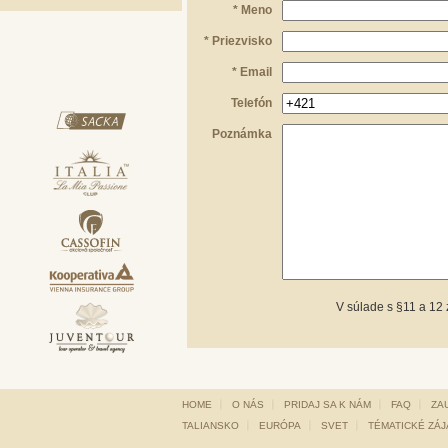
* Meno
* Priezvisko
* Email
Telefón
Poznámka
V súlade s §11 a 12
HOME
O NÁS
PRIDAJ SA K NÁM
FAQ
ZA
TALIANSKO
EURÓPA
SVET
TÉMATICKÉ ZÁ