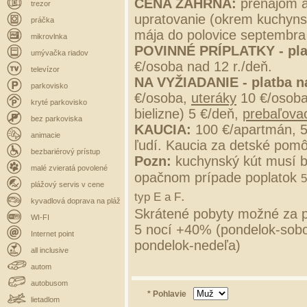
CENA ZAHŔŇA:
prenájom a
trezor
upratovanie (okrem kuchynsk
práčka
mája do polovice septembra
mikrovlnka
POVINNÉ PRÍPLATKY - pla
umývačka riadov
€/osoba nad 12 r./deň.
televízor
NA VYŽIADANIE - platba n
parkovisko
€/osoba,
uteráky
10 €/osob
kryté parkovisko
bielizne) 5 €/deň,
prebaľovac
bez parkoviska
KAUCIA:
100 €/apartmán, 
animacie
ľudí. Kaucia za detské pomô
bezbariérový prístup
Pozn:
kuchynský kút musí b
malé zvieratá povolené
opačnom prípade poplatok
5
plážový servis v cene
.
typ E a F
kyvadlová doprava na pláž
Skrátené pobyty možné za p
WI-FI
5 nocí +40% (pondelok-sobo
Internet point
pondelok-nedeľa)
all inclusive
autom
autobusom
* Pohlavie
lietadlom