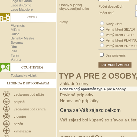
Lago di Garda
Osoby v jednej
Lago di Como
Počet dospelých
ubytovacej jednotke
Lago Maggiore
Počet detí
CITIES
Zľavy
Nový klient
Florencia
Verný klient SILVER
Miláno
Udine
Verný klient GOLD
Benátky Mestre
Verný klient PLATIN
Bologna
Verný klient PREMI
Rím
Pisa
Turín
Bez poistenia
Verona
POTVRDIŤ ZMENU
COUNTRYSIDE
TYP A PRE 2 OSOBY
Toskánsky vidiek
LEGENDA K PIKTOGRAMOM
Základné ceny
Cena za celý apartmán typ A pre 4 osoby
vzdialenost od pláže
Povinné príplatky
Nepovinné príplatky
pri pláži
vzdialenost od centra
Cena za Váš zájazd celkom
v centre
Váš zájazd bol kúpený so zľavou a ušetri
bazén
klimatizácia