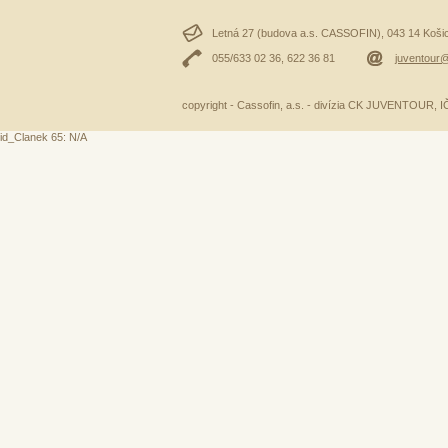
Letná 27 (budova a.s. CASSOFIN), 043 14 Košice
055/633 02 36, 622 36 81
juventour@
copyright - Cassofin, a.s. - divízia CK JUVENTOUR,
id_Clanek 65: N/A