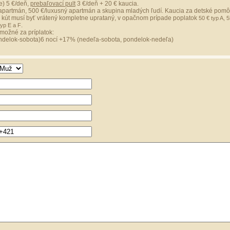
e) 5 €/deň,
prebaľovací pult
3 €/deň + 20 € kaucia.
apartmán, 500 €/luxusný apartmán a skupina mladých ľudí. Kaucia za detské pomôc
kút musí byť vrátený kompletne uprataný, v opačnom prípade poplatok
50 € typ A, 5
.
typ E a F
možné za príplatok:
ndelok-sobota)6 nocí +17% (nedeľa-sobota, pondelok-nedeľa)