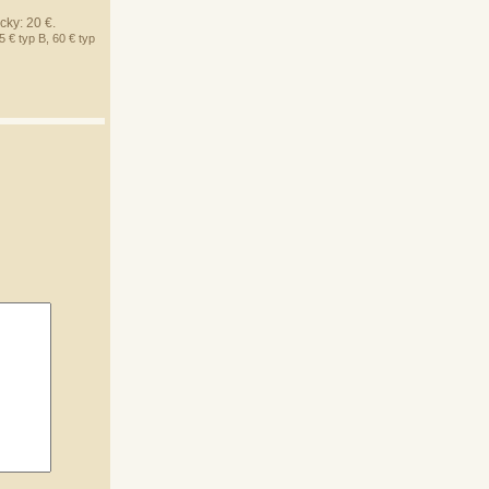
ky: 20 €.
5 € typ B, 60 € typ