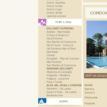
Ostrov Sardínia
Ostrov Ischia
Ostrov Capri
CONDOM
Ostrov Sicília
Liparské ostrovy
HORY A ZIMA
DOLOMITI SUPERSKI
Arabba - Marmolada
Cortina d´Ampezzo
Val di Fiemme
San Martino di Castrozza
Val di Fassa - Carezza
Val Gardena-Alpe di Siusi
Alta Badia
Civetta
Kronplatz - Plan de Corones
Alta Pusteria
San Martino di Castrozza
SKIRAMA DOLOMITI
Madonna di Campiglio
Folgarida - Marilleva
SPÄŤ NA ZÁJAZD
Folgaria - Lavarone
Passo Tonale
termín
ALTA VAL SUSA e CHISONE
Sestriere - Via Lattea
doprava
Sauze d´Oulx - Via Lattea
Termín č.
Bardonecchia
Ubytovanie
JAZERÁ
Poistenie