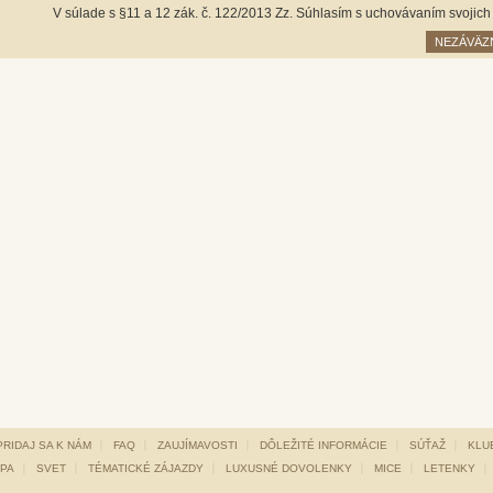
V súlade s §11 a 12 zák. č. 122/2013 Zz. Súhlasím s uchovávaním svojic
NEZÁVÄZ
PRIDAJ SA K NÁM
FAQ
ZAUJÍMAVOSTI
DÔLEŽITÉ INFORMÁCIE
SÚŤAŽ
KLUB
PA
SVET
TÉMATICKÉ ZÁJAZDY
LUXUSNÉ DOVOLENKY
MICE
LETENKY