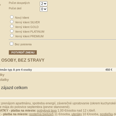
Počet dospelých
e
Počet detí
Nový klient
Verný klient SILVER
Verný klient GOLD
Verný klient PLATINUM
Verný klient PREMIUM
Bez poistenia
POTVRDIŤ ZMENU
2 OSOBY, BEZ STRAVY
y
rtmán typ A pre 4 osoby
450 €
tky
platky
 zájazd celkom
:
prenájom apartmánu, spotreba energií, záverečné upratovanie (okrem kuchynskéh
ce mája do polovice septembra (pevne stanovené).
TKY - platba na mieste:
pobytová taxa
1,00 €/osoba nad 12 r./deň.
 platba na mieste:
posteľná bielizeň
11 €/osoba,
uteráky
10 €/osoba,
postieľka
de