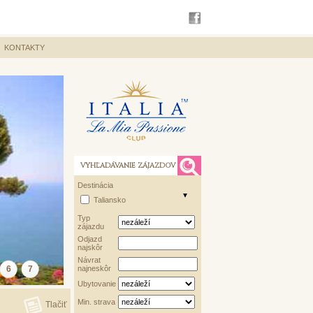
KONTAKTY
VYHĽADÁVANIE ZÁJAZDOV
Destinácia
Taliansko
Typ
zájazdu
Odjazd
najskôr
Návrat
6
7
najneskôr
Ubytovanie
Min. strava
Tlačiť