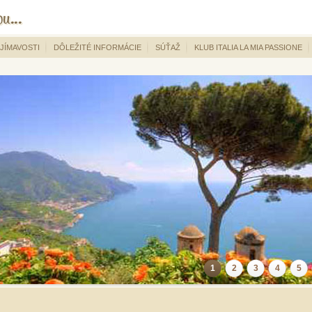
JÍMAVOSTI
DÔLEŽITÉ INFORMÁCIE
SÚŤAŽ
KLUB ITALIA LA MIA PASSIONE
1
2
3
4
5