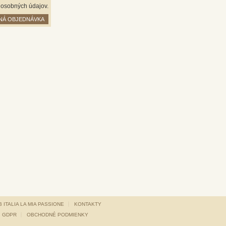
h osobných údajov.
NÁ OBJEDNÁVKA
 ITALIA LA MIA PASSIONE
KONTAKTY
GDPR
OBCHODNÉ PODMIENKY