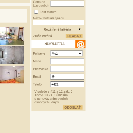
Cena do
(za osobu)
Last minute
Názov hotela/zájazdu
Rozšířené kritéria
Zrušit kritériá
NEWSLETTER
Pohlavie
Meno
Priezvisko
Email
Telefón
V súlade s §11 a 12 zák. č.
122/2013 Zz. Súhlasím
s uchovávaním svojich
osobných údajov.