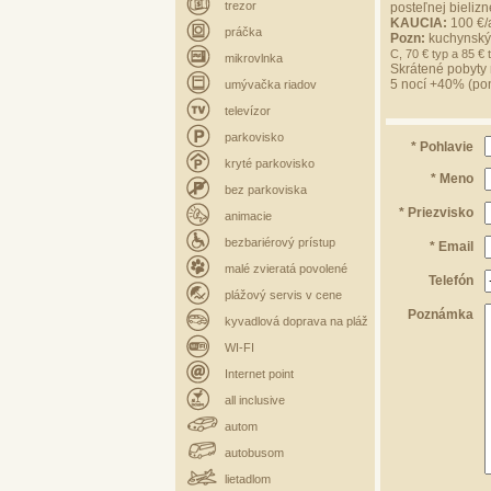
trezor
posteľnej bielizn
KAUCIA:
100 €/
práčka
Pozn:
kuchynský 
C, 70 € typ a 85 € 
mikrovlnka
Skrátené pobyty 
5 nocí +40% (po
umývačka riadov
televízor
parkovisko
* Pohlavie
kryté parkovisko
* Meno
bez parkoviska
* Priezvisko
animacie
bezbariérový prístup
* Email
malé zvieratá povolené
Telefón
plážový servis v cene
Poznámka
kyvadlová doprava na pláž
WI-FI
Internet point
all inclusive
autom
autobusom
lietadlom