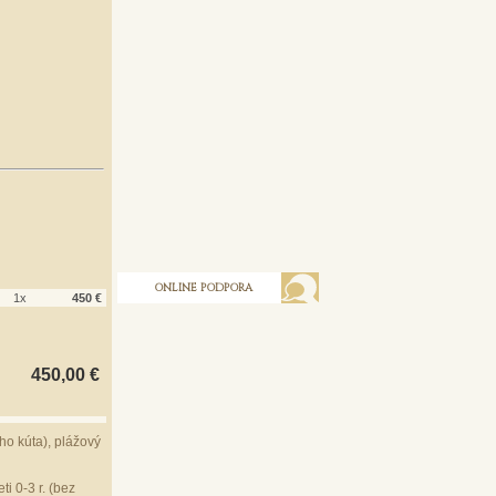
ONLINE PODPORA
1x
450 €
450,00 €
o kúta), plážový
ti 0-3 r. (bez