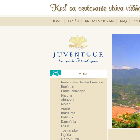
HOME
O NÁS
PRIDAJ SA K NÁM
FAQ
ZAU
MORE
Furlandsko Julské Benátsko
Benátsko
Emilia Romagna
Marche
Abruzzo
Molise
Apúlia
Bazilikáta
Kalábria
Kampánia
Lazio
Toskánsko
Ligúria
Ostrov Elba