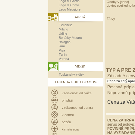
Lago di Garda
Osoby v jednej
Lago di Como
ubytovacej jednotk
Lago Maggiore
MESTÁ
Zľavy
Florencia
Miláno
Udine
Benátky Mestre
Bologna
Rím
Pisa
Turín
Verona
VIDIEK
TYP A PRE 
Toskánsky vidiek
Základné cen
Cena za celý apa
LEGENDA K PIKTOGRAMOM
Povinné prípla
Nepovinné prí
vzdialenost od pláže
pri pláži
Cena za Váš
vzdialenost od centra
v centre
CENA ZAHŔŇA
bazén
servis od polovi
POVINNÉ PRÍPLA
klimatizácia
NA VYŽIADANIE -