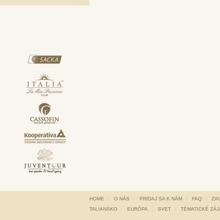
HOME
O NÁS
PRIDAJ SA K NÁM
FAQ
ZA
TALIANSKO
EURÓPA
SVET
TÉMATICKÉ ZÁ