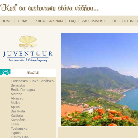
HOME
O NÁS
PRIDAJ SA K NÁM
FAQ
ZAUJÍMAVOSTI
DÔLEŽITÉ INF
SEASIDE
Furlandsko Julské Benátsko
Benátsko
Emilia Romagna
Marche
Abruzzo
Molise
Apúlia
Bazilikáta
Kalábria
Kampánia
Lazio
Toskánsko
Ligúria
Ostrov Elba