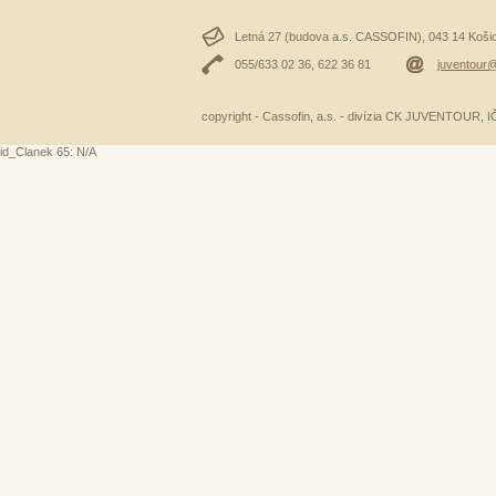
Letná 27 (budova a.s. CASSOFIN), 043 14 Košice
055/633 02 36, 622 36 81
juventour@
copyright - Cassofin, a.s. - divízia CK JUVENTOUR,
id_Clanek 65: N/A