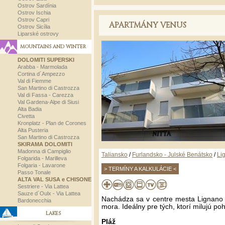
Ostrov Sardínia
Ostrov Ischia
Ostrov Capri
APARTMÁNY VENUS
Ostrov Sicília
Liparské ostrovy
MOUNTAINS AND WINTER
DOLOMITI SUPERSKI
Arabba - Marmolada
Cortina d´Ampezzo
Val di Fiemme
San Martino di Castrozza
Val di Fassa - Carezza
Val Gardena-Alpe di Siusi
Alta Badia
Civetta
Kronplatz - Plan de Corones
Alta Pusteria
San Martino di Castrozza
SKIRAMA DOLOMITI
Madonna di Campiglio
Taliansko
/
Furlandsko - Julské Benátsko
/
Li
Folgarida - Marilleva
Folgaria - Lavarone
> TERMÍNY A KALKULÁCIE <
Passo Tonale
ALTA VAL SUSA e CHISONE
Sestriere - Via Lattea
Sauze d´Oulx - Via Lattea
Nachádza sa v centre mesta Lignano 
Bardonecchia
mora. Ideálny pre tých, ktorí milujú poh
LAKES
Pláž