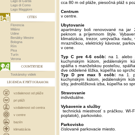
Lago di Garda
cca 80 m od pláže, piesočná pláž s p
Lago di Como
Lago Maggiore
Centrum
v centre.
CITIES
Ubytovanie
Florencia
Miláno
apartmány boli renovované na jar
Udine
peknom a príjemnom štýle. Vybaven
Benátky Mestre
klimatizácia, trezor, umývačka riadu
Bologna
mrazničkou, elektrický kávovar, parkov
Rím
v cene.
Pisa
Turín
Typ C pre 4-6 osôb:
na 1. alebo 2
Verona
kuchynským kútom, jedálenským k
spálňa s manželskou posteľou, spálň
COUNTRYSIDE
dve oddelené lôžka, kúpeľňa so sprch
Toskánsky vidiek
Typ D pre max 5 osôb:
na 1. po
kuchynským kútom, jedálenským kú
LEGENDA K PIKTOGRAMOM
izby, jednolôžková izba, kúpeľňa so s
Stravovanie
vzdialenost od pláže
individuálne.
pri pláži
Vybavenie a služby
vzdialenost od centra
technická miestnosť s práčkou. WI-F
v centre
poplatok), parkovisko.
bazén
Parkovisko
číslované parkovacie miesto.
klimatizácia