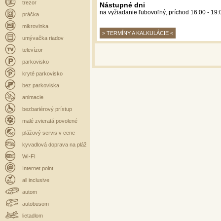
trezor
Nástupné dni
na vyžiadanie ľubovoľný,
príchod 16:00 - 19:
práčka
mikrovlnka
> TERMÍNY A KALKULÁCIE <
umývačka riadov
televízor
parkovisko
kryté parkovisko
bez parkoviska
animacie
bezbariérový prístup
malé zvieratá povolené
plážový servis v cene
kyvadlová doprava na pláž
WI-FI
Internet point
all inclusive
autom
autobusom
lietadlom