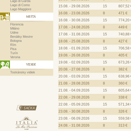
Lago di Garda
Lago di Como
15.08. - 29.08.2026
15
807,52 
Lago Maggiore
16.08. - 23.08.2026
8
471 €
MESTÁ
16.08. - 30.08.2026
15
774,20 
Florencia
17.08. - 24.08.2026
8
449 €
Miláno
Udine
17.08. - 31.08.2026
15
740,88 
Benátky Mestre
Bologna
18.08. - 25.08.2026
8
427 €
Rím
18.08. - 01.09.2026
15
706,58 
Pisa
Turín
19.08. - 26.08.2026
8
405 €
Verona
19.08. - 02.09.2026
15
673,26 
VIDIEK
20.08. - 27.08.2026
8
382 €
Toskánsky vidiek
20.08. - 03.09.2026
15
638,96 
21.08. - 28.08.2026
8
360 €
21.08. - 04.09.2026
15
605,64 
22.08. - 29.08.2026
8
338 €
22.08. - 05.09.2026
15
571,34 
23.08. - 30.08.2026
8
326 €
23.08. - 06.09.2026
15
559,58 
24.08. - 31.08.2026
8
313 €