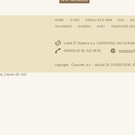
SPÄŤ NA ZÁJAZD
HOME
O NÁS
PRIDAJ SA K NÁM
FAQ
ZA
TALIANSKO
EURÓPA
SVET
TÉMATICKÉ ZÁ
Letná 27 (budova a.s. CASSOFIN), 043 14 Košice
055/633 02 36, 622 36 81
juventour@
copyright - Cassofin, a.s. - divízia CK JUVENTOUR,
id_Clanek 65: N/A