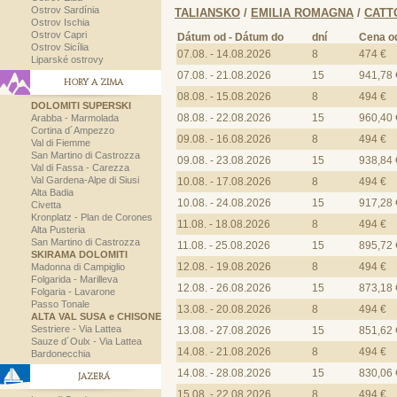
Ostrov Sardínia
TALIANSKO
/
EMILIA ROMAGNA
/
CATT
Ostrov Ischia
Ostrov Capri
Dátum od - Dátum do
dní
Cena o
Ostrov Sicília
07.08. - 14.08.2026
8
474 €
Liparské ostrovy
07.08. - 21.08.2026
15
941,78 
HORY A ZIMA
08.08. - 15.08.2026
8
494 €
DOLOMITI SUPERSKI
08.08. - 22.08.2026
15
960,40 
Arabba - Marmolada
Cortina d´Ampezzo
09.08. - 16.08.2026
8
494 €
Val di Fiemme
San Martino di Castrozza
09.08. - 23.08.2026
15
938,84 
Val di Fassa - Carezza
Val Gardena-Alpe di Siusi
10.08. - 17.08.2026
8
494 €
Alta Badia
10.08. - 24.08.2026
15
917,28 
Civetta
Kronplatz - Plan de Corones
11.08. - 18.08.2026
8
494 €
Alta Pusteria
San Martino di Castrozza
11.08. - 25.08.2026
15
895,72 
SKIRAMA DOLOMITI
12.08. - 19.08.2026
8
494 €
Madonna di Campiglio
Folgarida - Marilleva
12.08. - 26.08.2026
15
873,18 
Folgaria - Lavarone
Passo Tonale
13.08. - 20.08.2026
8
494 €
ALTA VAL SUSA e CHISONE
Sestriere - Via Lattea
13.08. - 27.08.2026
15
851,62 
Sauze d´Oulx - Via Lattea
14.08. - 21.08.2026
8
494 €
Bardonecchia
14.08. - 28.08.2026
15
830,06 
JAZERÁ
15.08. - 22.08.2026
8
494 €