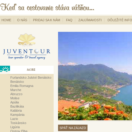
HOME
O NÁS
PRIDAJ SA K NÁM
FAQ
ZAUJÍMAVOSTI
DÔLEŽITÉ INF
MORE
Furlandsko Julské Benátsko
Benátsko
Emilia Romagna
Marche
Abruzzo
Molise
Apúlia
Bazilikáta
Kalábria
Kampánia
Lazio
Toskánsko
Ligúria
SPÄŤ NA ZÁJAZD
Ostrov Elba