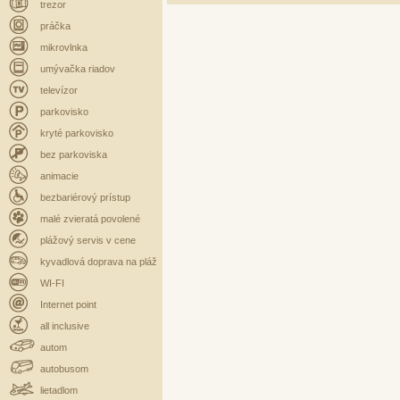
trezor
práčka
mikrovlnka
umývačka riadov
televízor
parkovisko
kryté parkovisko
bez parkoviska
animacie
bezbariérový prístup
malé zvieratá povolené
plážový servis v cene
kyvadlová doprava na pláž
WI-FI
Internet point
all inclusive
autom
autobusom
lietadlom