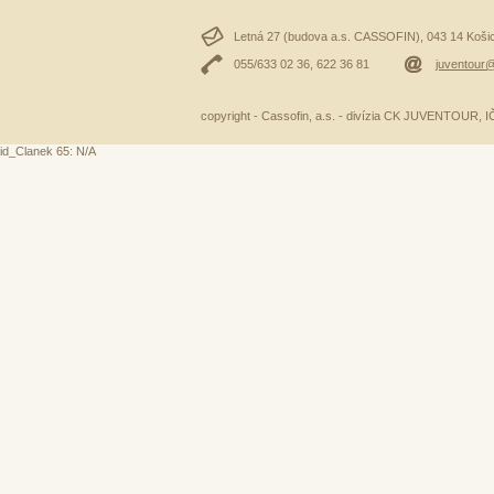
Letná 27 (budova a.s. CASSOFIN), 043 14 Košice
055/633 02 36, 622 36 81
juventour@
copyright - Cassofin, a.s. - divízia CK JUVENTOUR,
id_Clanek 65: N/A