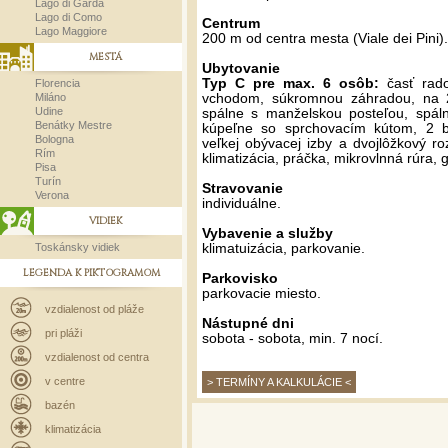
Lago di Garda
Lago di Como
Centrum
Lago Maggiore
200 m od centra mesta (Viale dei Pini).
MESTÁ
Ubytovanie
Typ C pre max. 6 osôb:
časť rad
Florencia
Miláno
vchodom, súkromnou záhradou, na 
Udine
spálne s manželskou posteľou, spál
Benátky Mestre
kúpeľne so sprchovacím kútom, 2 
Bologna
veľkej obývacej izby a dvojlôžkový r
Rím
klimatizácia, práčka, mikrovlnná rúra, gr
Pisa
Turín
Stravovanie
Verona
individuálne.
VIDIEK
Vybavenie a služby
Toskánsky vidiek
klimatuizácia, parkovanie.
LEGENDA K PIKTOGRAMOM
Parkovisko
parkovacie miesto.
vzdialenost od pláže
Nástupné dni
pri pláži
sobota - sobota, min. 7 nocí.
vzdialenost od centra
v centre
> TERMÍNY A KALKULÁCIE <
bazén
klimatizácia