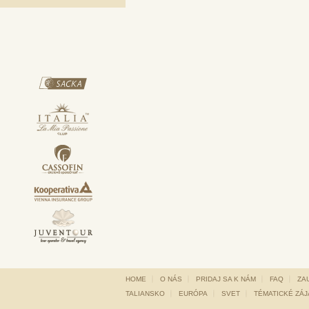
HOME
O NÁS
PRIDAJ SA K NÁM
FAQ
ZA
TALIANSKO
EURÓPA
SVET
TÉMATICKÉ ZÁ