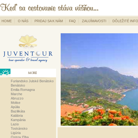
HOME
O NÁS
PRIDAJ SA K NÁM
FAQ
ZAUJÍMAVOSTI
DÔLEŽITÉ INF
MORE
Furlandsko Julské Benátsko
Benátsko
Emilia Romagna
Marche
Abruzzo
Molise
Apúlia
Bazilikáta
Kalábria
Kampánia
Lazio
Toskánsko
Ligúria
Ostrov Elba