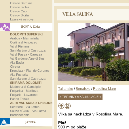
Ostrov Sardínia
Ostrov Ischia
Ostrov Capri
VILLA SALINA
Ostrov Sicília
Liparské ostrovy
HORY A ZIMA
DOLOMITI SUPERSKI
Arabba - Marmolada
Cortina d´Ampezzo
Val di Fiemme
San Martino di Castrozza
Val di Fassa - Carezza
Val Gardena-Alpe di Siusi
Alta Badia
Civetta
Kronplatz - Plan de Corones
Alta Pusteria
San Martino di Castrozza
SKIRAMA DOLOMITI
Madonna di Campiglio
Taliansko
/
Benátsko
/
Rosolina Mare
Folgarida - Marilleva
Folgaria - Lavarone
> TERMÍNY A KALKULÁCIE <
Passo Tonale
ALTA VAL SUSA e CHISONE
Sestriere - Via Lattea
Sauze d´Oulx - Via Lattea
Vilka sa nachádza v Rosolina Mare.
Bardonecchia
JAZERÁ
Pláž
500 m od pláže.