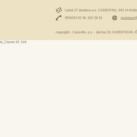
Letná 27 (budova a.s. CASSOFIN), 043 14 Košice
055/633 02 36, 622 36 81
juventour@
copyright - Cassofin, a.s. - divízia CK JUVENTOUR,
id_Clanek 65: N/A