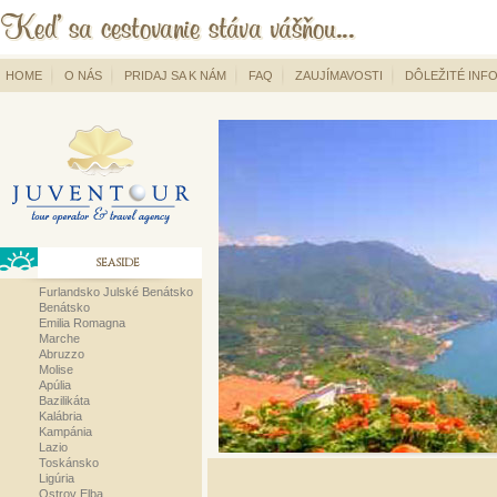
HOME
O NÁS
PRIDAJ SA K NÁM
FAQ
ZAUJÍMAVOSTI
DÔLEŽITÉ INF
SEASIDE
Furlandsko Julské Benátsko
Benátsko
Emilia Romagna
Marche
Abruzzo
Molise
Apúlia
Bazilikáta
Kalábria
Kampánia
Lazio
Toskánsko
Ligúria
Ostrov Elba