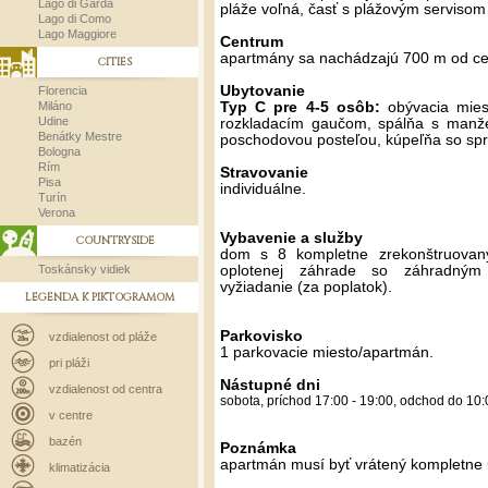
Lago di Garda
pláže voľná, časť s plážovým servisom 
Lago di Como
Lago Maggiore
Centrum
apartmány sa nachádzajú 700 m od ce
CITIES
Ubytovanie
Florencia
Miláno
Typ C pre 4-5 osôb:
obývacia mie
Udine
rozkladacím gaučom, spálňa s manžel
Benátky Mestre
poschodovou posteľou, kúpeľňa so spr
Bologna
Rím
Stravovanie
Pisa
individuálne.
Turín
Verona
Vybavenie a služby
COUNTRYSIDE
dom s 8 kompletne zrekonštruovan
Toskánsky vidiek
oplotenej záhrade so záhradným 
vyžiadanie (za poplatok).
LEGENDA K PIKTOGRAMOM
Parkovisko
vzdialenost od pláže
1 parkovacie miesto/apartmán.
pri pláži
Nástupné dni
vzdialenost od centra
sobota, príchod 17:00 - 19:00, odchod do 10:0
v centre
bazén
Poznámka
apartmán musí byť vrátený kompletne 
klimatizácia