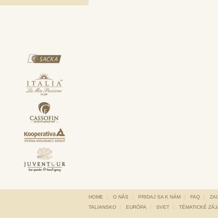
HOME
O NÁS
PRIDAJ SA K NÁM
FAQ
ZA
TALIANSKO
EURÓPA
SVET
TÉMATICKÉ ZÁ