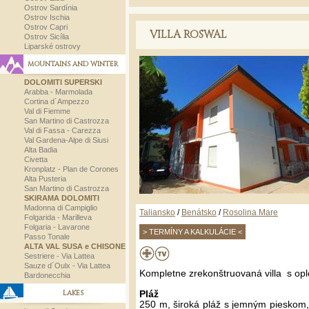
Ostrov Sardínia
Ostrov Ischia
Ostrov Capri
VILLA ROSWAL
Ostrov Sicília
Liparské ostrovy
MOUNTAINS AND WINTER
DOLOMITI SUPERSKI
Arabba - Marmolada
Cortina d´Ampezzo
Val di Fiemme
San Martino di Castrozza
Val di Fassa - Carezza
Val Gardena-Alpe di Siusi
Alta Badia
Civetta
Kronplatz - Plan de Corones
Alta Pusteria
San Martino di Castrozza
SKIRAMA DOLOMITI
Madonna di Campiglio
Taliansko
/
Benátsko
/
Rosolina Mare
Folgarida - Marilleva
Folgaria - Lavarone
> TERMÍNY A KALKULÁCIE <
Passo Tonale
ALTA VAL SUSA e CHISONE
Sestriere - Via Lattea
Sauze d´Oulx - Via Lattea
Kompletne zrekonštruovaná villa s op
Bardonecchia
LAKES
Pláž
250 m, široká pláž s jemným pieskom,