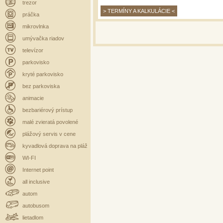
trezor
> TERMÍNY A KALKULÁCIE <
práčka
mikrovlnka
umývačka riadov
televízor
parkovisko
kryté parkovisko
bez parkoviska
animacie
bezbariérový prístup
malé zvieratá povolené
plážový servis v cene
kyvadlová doprava na pláž
WI-FI
Internet point
all inclusive
autom
autobusom
lietadlom