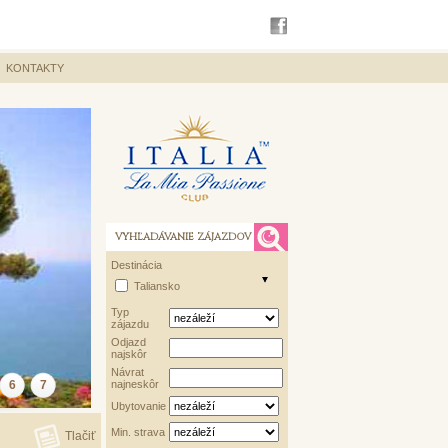
KONTAKTY
VYHĽADÁVANIE ZÁJAZDOV
Destinácia
Taliansko
Typ
zájazdu
Odjazd
najskôr
Návrat
6
7
najneskôr
Ubytovanie
Min. strava
Tlačiť