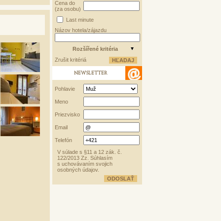
Cena do
(za osobu)
Last minute
Názov hotela/zájazdu
Rozšířené kritéria
Zrušit kritériá
NEWSLETTER
Pohlavie
Meno
Priezvisko
Email
Telefón
V súlade s §11 a 12 zák. č.
122/2013 Zz. Súhlasím
s uchovávaním svojich
osobných údajov.