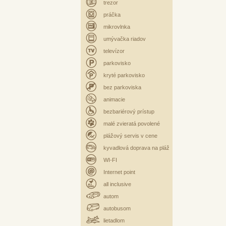
trezor
práčka
mikrovlnka
umývačka riadov
televízor
parkovisko
kryté parkovisko
bez parkoviska
animacie
bezbariérový prístup
malé zvieratá povolené
plážový servis v cene
kyvadlová doprava na pláž
WI-FI
Internet point
all inclusive
autom
autobusom
lietadlom