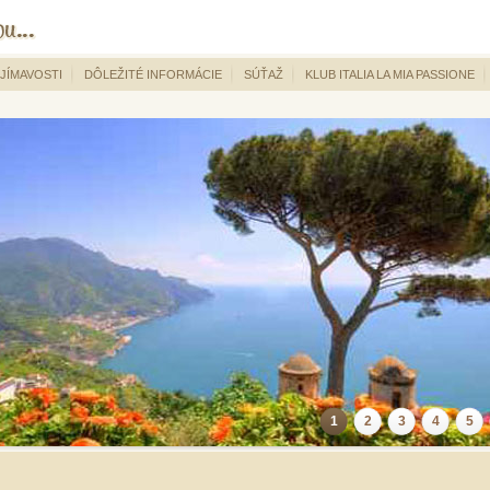
JÍMAVOSTI
DÔLEŽITÉ INFORMÁCIE
SÚŤAŽ
KLUB ITALIA LA MIA PASSIONE
1
2
3
4
5