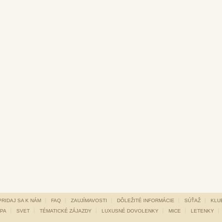
PRIDAJ SA K NÁM
FAQ
ZAUJÍMAVOSTI
DÔLEŽITÉ INFORMÁCIE
SÚŤAŽ
KLUB
PA
SVET
TÉMATICKÉ ZÁJAZDY
LUXUSNÉ DOVOLENKY
MICE
LETENKY