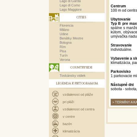
Lago di Garda
Lago di Como
Centrum
Lago Maggiore
100 m od centra
CITIES
Ubytovanie
Typ B pre max
Florencia
spálne s manže
Miláno
kútom, obývacej
Udine
umývačka riadu,
Benátky Mestre
Bologna
Stravovanie
Rím
individuálne.
Pisa
Turín
Vybavenie a sl
Verona
klimatizácia, pa
COUNTRYSIDE
Parkovisko
Toskánsky vidiek
1 parkovacie m
LEGENDA K PIKTOGRAMOM
Nástupné dni
sobota - sobota,
vzdialenost od pláže
pri pláži
> TERMÍNY A K
vzdialenost od centra
v centre
bazén
klimatizácia