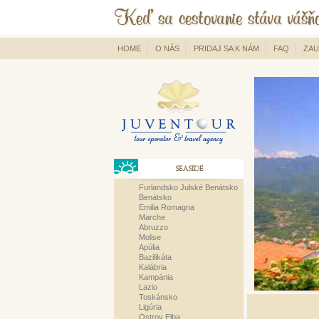
HOME
O NÁS
PRIDAJ SA K NÁM
FAQ
ZAU
SEASIDE
Furlandsko Julské Benátsko
Benátsko
Emilia Romagna
Marche
Abruzzo
Molise
Apúlia
Bazilikáta
Kalábria
Kampánia
Lazio
Toskánsko
Ligúria
Ostrov Elba