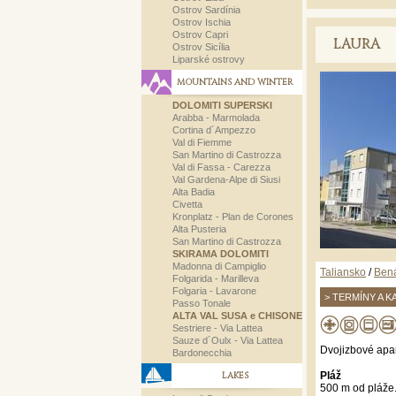
Ostrov Sardínia
Ostrov Ischia
Ostrov Capri
LAURA
Ostrov Sicília
Liparské ostrovy
MOUNTAINS AND WINTER
DOLOMITI SUPERSKI
Arabba - Marmolada
Cortina d´Ampezzo
Val di Fiemme
San Martino di Castrozza
Val di Fassa - Carezza
Val Gardena-Alpe di Siusi
Alta Badia
Civetta
Kronplatz - Plan de Corones
Alta Pusteria
San Martino di Castrozza
SKIRAMA DOLOMITI
Madonna di Campiglio
Taliansko
/
Ben
Folgarida - Marilleva
Folgaria - Lavarone
> TERMÍNY A K
Passo Tonale
ALTA VAL SUSA e CHISONE
Sestriere - Via Lattea
Sauze d´Oulx - Via Lattea
Dvojizbové apa
Bardonecchia
LAKES
Pláž
500 m od pláže