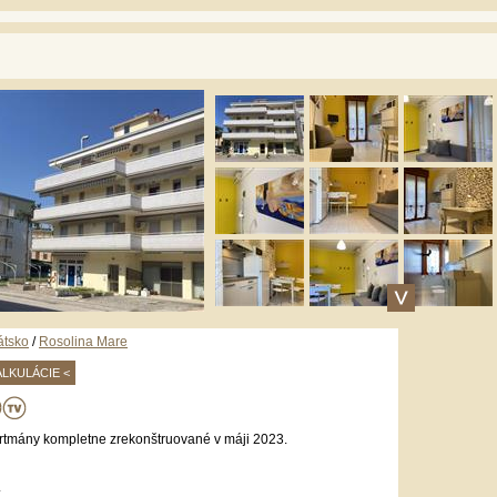
átsko
/
Rosolina Mare
ALKULÁCIE <
rtmány kompletne zrekonštruované v máji 2023.
.