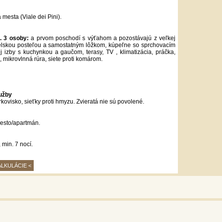
 mesta (Viale dei Pini).
. 3 osoby:
a prvom poschodí s výťahom a pozostávajú z veľkej
lskou posteľou a samostatným lôžkom, kúpeľne so sprchovacím
 izby s kuchynkou a gaučom, terasy, TV , klimatizácia, práčka,
 mikrovlnná rúra, siete proti komárom.
užby
rkovisko, sieťky proti hmyzu. Zvieratá nie sú povolené.
iesto/apartmán.
 min. 7 nocí.
ALKULÁCIE <